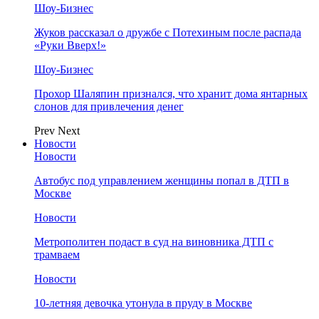
Шоу-Бизнес
Жуков рассказал о дружбе с Потехиным после распада
«Руки Вверх!»
Шоу-Бизнес
Прохор Шаляпин признался, что хранит дома янтарных
слонов для привлечения денег
Prev
Next
Новости
Новости
Автобус под управлением женщины попал в ДТП в
Москве
Новости
Метрополитен подаст в суд на виновника ДТП с
трамваем
Новости
10-летняя девочка утонула в пруду в Москве