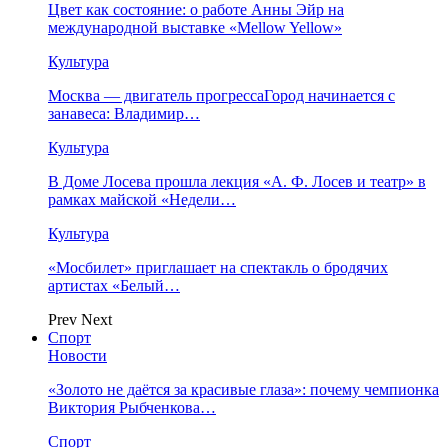
Цвет как состояние: о работе Анны Эйр на
международной выставке «Mellow Yellow»
Культура
Москва — двигатель прогрессаГород начинается с
занавеса: Владимир…
Культура
В Доме Лосева прошла лекция «А. Ф. Лосев и театр» в
рамках майской «Недели…
Культура
«Мосбилет» приглашает на спектакль о бродячих
артистах «Белый…
Prev
Next
Спорт
Новости
«Золото не даётся за красивые глаза»: почему чемпионка
Виктория Рыбченкова…
Спорт