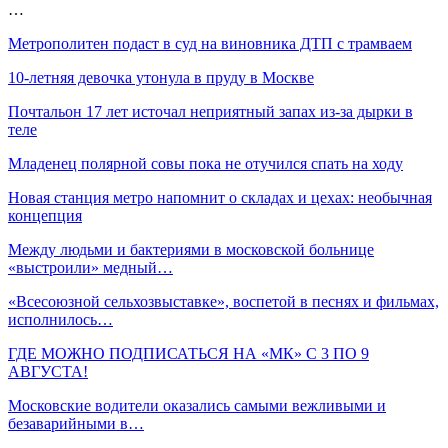
…
Метрополитен подаст в суд на виновника ДТП с трамваем
10-летняя девочка утонула в пруду в Москве
Почтальон 17 лет источал неприятный запах из-за дырки в
теле
Младенец полярной совы пока не отучился спать на ходу
Новая станция метро напомнит о складах и цехах: необычная
концепция
Между людьми и бактериями в московской больнице
«выстроили» медный…
«Всесоюзной сельхозвыставке», воспетой в песнях и фильмах,
исполнилось…
ГДЕ МОЖНО ПОДПИСАТЬСЯ НА «МК» С 3 ПО 9
АВГУСТА!
Московские водители оказались самыми вежливыми и
безаварийными в…