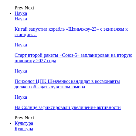
Prev
Next
Наука
Наука
Китай запустил корабль «Шэньчжоу-23» с экипажем к
станции…
Наука
Старт второй ракеты «Союз-5» запланирован на вторую
половину 2027 года
Наука
Психолог ЦПК Шевченко: кандидат в космонавты
должен обладать чувством юмора
Наука
На Солнце зафиксировали увеличение активности
Prev
Next
Культура
Культура