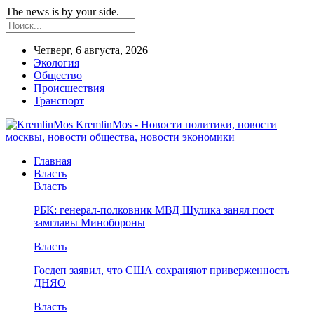
The news is by your side.
Четверг, 6 августа, 2026
Экология
Общество
Происшествия
Транспорт
KremlinMos - Новости политики, новости
москвы, новости общества, новости экономики
Главная
Власть
Власть
РБК: генерал-полковник МВД Шулика занял пост
замглавы Минобороны
Власть
Госдеп заявил, что США сохраняют приверженность
ДНЯО
Власть