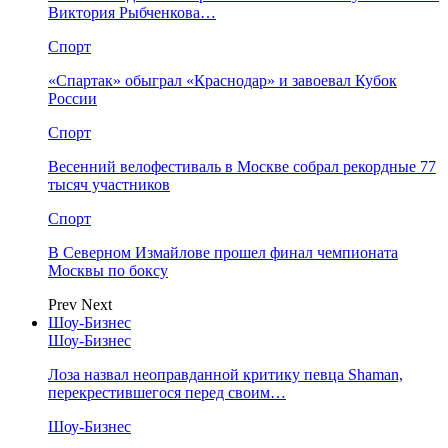
Виктория Рыбченкова…
Спорт
«Спартак» обыграл «Краснодар» и завоевал Кубок
России
Спорт
Весенний велофестиваль в Москве собрал рекордные 77
тысяч участников
Спорт
В Северном Измайлове прошел финал чемпионата
Москвы по боксу
Prev
Next
Шоу-Бизнес
Шоу-Бизнес
Лоза назвал неоправданной критику певца Shaman,
перекрестившегося перед своим…
Шоу-Бизнес