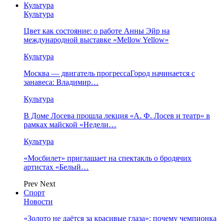
Культура
Культура
Цвет как состояние: о работе Анны Эйр на
международной выставке «Mellow Yellow»
Культура
Москва — двигатель прогрессаГород начинается с
занавеса: Владимир…
Культура
В Доме Лосева прошла лекция «А. Ф. Лосев и театр» в
рамках майской «Недели…
Культура
«Мосбилет» приглашает на спектакль о бродячих
артистах «Белый…
Prev
Next
Спорт
Новости
«Золото не даётся за красивые глаза»: почему чемпионка