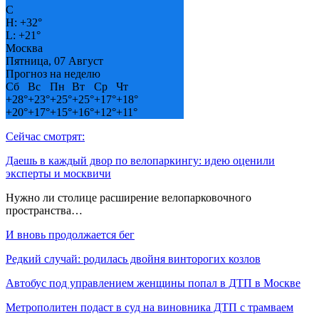
C
H:
+
32°
L:
+
21°
Москва
Пятница, 07 Август
Прогноз на неделю
Сб
Вс
Пн
Вт
Ср
Чт
+
28°
+
23°
+
25°
+
25°
+
17°
+
18°
+
20°
+
17°
+
15°
+
16°
+
12°
+
11°
Сейчас смотрят:
Даешь в каждый двор по велопаркингу: идею оценили
эксперты и москвичи
Нужно ли столице расширение велопарковочного
пространства…
И вновь продолжается бег
Редкий случай: родилась двойня винторогих козлов
Автобус под управлением женщины попал в ДТП в Москве
Метрополитен подаст в суд на виновника ДТП с трамваем