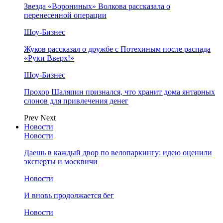
Звезда «Ворониных» Волкова рассказала о
перенесенной операции
Шоу-Бизнес
Жуков рассказал о дружбе с Потехиным после распада
«Руки Вверх!»
Шоу-Бизнес
Прохор Шаляпин признался, что хранит дома янтарных
слонов для привлечения денег
Prev
Next
Новости
Новости
Даешь в каждый двор по велопаркингу: идею оценили
эксперты и москвичи
Новости
И вновь продолжается бег
Новости