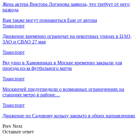
Жена актера Виктора Логинова заявила, что требует от него
развода
Вам также могут понравиться
Еще от автора
Транспорт
Движение временно ограничат на некоторых улицах в ЦАО,
ЗАО и СВАО 27 мая
Транспорт
Ряд улиц в Хамовниках в Москве временно закрыли для
проезда из-за футбольного матча
Транспорт
Москвичей предупредили о возможных ограничениях на
станциях метро в районе…
Транспорт
Движение по Садовому кольцу закрыто в обоих направлениях
Prev
Next
Оставьте ответ