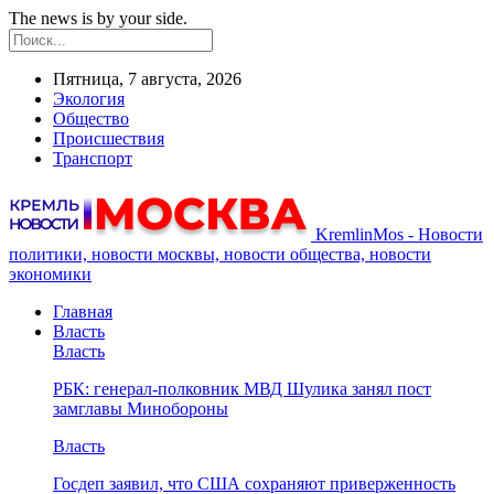
The news is by your side.
Пятница, 7 августа, 2026
Экология
Общество
Происшествия
Транспорт
KremlinMos - Новости
политики, новости москвы, новости общества, новости
экономики
Главная
Власть
Власть
РБК: генерал-полковник МВД Шулика занял пост
замглавы Минобороны
Власть
Госдеп заявил, что США сохраняют приверженность