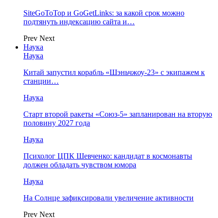
SiteGoToTop и GoGetLinks: за какой срок можно
подтянуть индексацию сайта и…
Prev
Next
Наука
Наука
Китай запустил корабль «Шэньчжоу-23» с экипажем к
станции…
Наука
Старт второй ракеты «Союз-5» запланирован на вторую
половину 2027 года
Наука
Психолог ЦПК Шевченко: кандидат в космонавты
должен обладать чувством юмора
Наука
На Солнце зафиксировали увеличение активности
Prev
Next