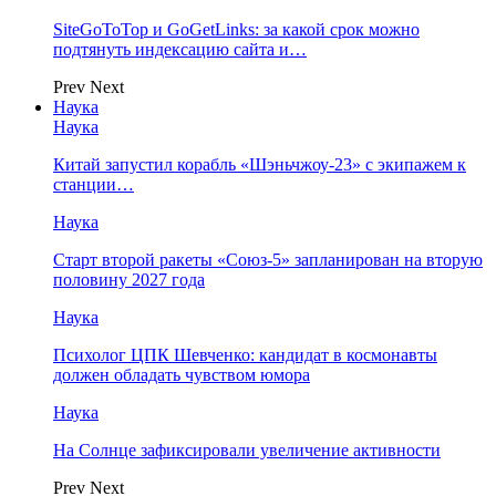
SiteGoToTop и GoGetLinks: за какой срок можно
подтянуть индексацию сайта и…
Prev
Next
Наука
Наука
Китай запустил корабль «Шэньчжоу-23» с экипажем к
станции…
Наука
Старт второй ракеты «Союз-5» запланирован на вторую
половину 2027 года
Наука
Психолог ЦПК Шевченко: кандидат в космонавты
должен обладать чувством юмора
Наука
На Солнце зафиксировали увеличение активности
Prev
Next