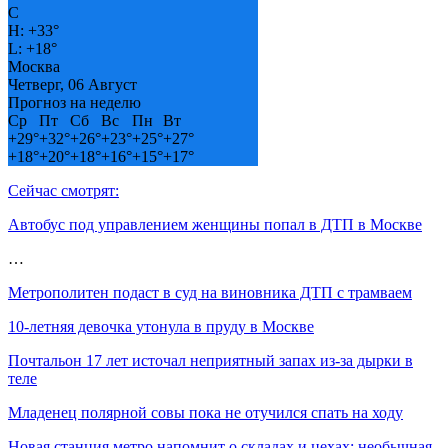
C
H:
+
33°
L:
+
18°
Москва
Четверг, 06 Август
Прогноз на неделю
Ср
Пт
Сб
Вс
Пн
Вт
+
29°
+
32°
+
26°
+
23°
+
25°
+
27°
+
18°
+
20°
+
18°
+
16°
+
15°
+
17°
Сейчас смотрят:
Автобус под управлением женщины попал в ДТП в Москве
…
Метрополитен подаст в суд на виновника ДТП с трамваем
10-летняя девочка утонула в пруду в Москве
Почтальон 17 лет источал неприятный запах из-за дырки в
теле
Младенец полярной совы пока не отучился спать на ходу
Новая станция метро напомнит о складах и цехах: необычная