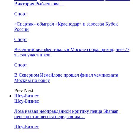
Виктория Рыбченкова…
Спорт
«Спартак» обыграл «Краснодар» и завоевал Кубок
России
Спорт
Весенний велофестиваль в Москве собрал рекордные 77
тысяч участников
Спорт
В Северном Измайлове прошел финал чемпионата
Москвы по боксу
Prev
Next
Шоу-Бизнес
Шоу-Бизнес
Лоза назвал неоправданной критику певца Shaman,
перекрестившегося перед своим…
Шоу-Бизнес