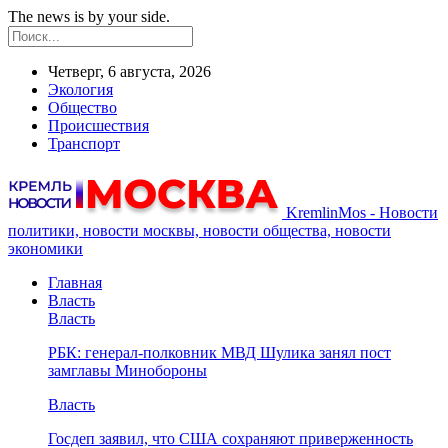
The news is by your side.
Четверг, 6 августа, 2026
Экология
Общество
Происшествия
Транспорт
KremlinMos - Новости
политики, новости москвы, новости общества, новости
экономики
Главная
Власть
Власть
РБК: генерал-полковник МВД Шулика занял пост
замглавы Минобороны
Власть
Госдеп заявил, что США сохраняют приверженность