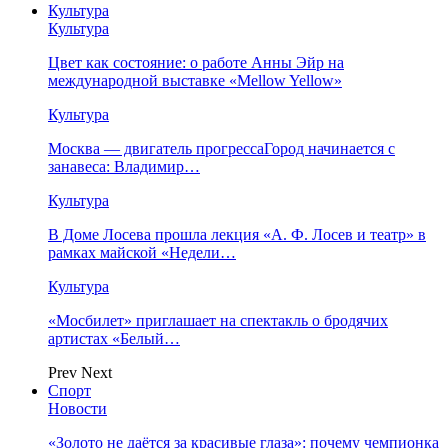
Культура
Культура
Цвет как состояние: о работе Анны Эйр на
международной выставке «Mellow Yellow»
Культура
Москва — двигатель прогрессаГород начинается с
занавеса: Владимир…
Культура
В Доме Лосева прошла лекция «А. Ф. Лосев и театр» в
рамках майской «Недели…
Культура
«Мосбилет» приглашает на спектакль о бродячих
артистах «Белый…
Prev
Next
Спорт
Новости
«Золото не даётся за красивые глаза»: почему чемпионка