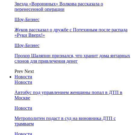
Звезда «Ворониных» Волкова рассказала о
перенесенной операции
Шоу-Бизнес
Жуков рассказал о дружбе с Потехиным после распада
«Руки Вверх!»
Шоу-Бизнес
Прохор Шаляпин признался, что хранит дома янтарных
слонов для привлечения денег
Prev
Next
Новости
Новости
Автобус под управлением женщины попал в ДТП в
Москве
Новости
Метрополитен подаст в суд на виновника ДТП с
трамваем
Новости