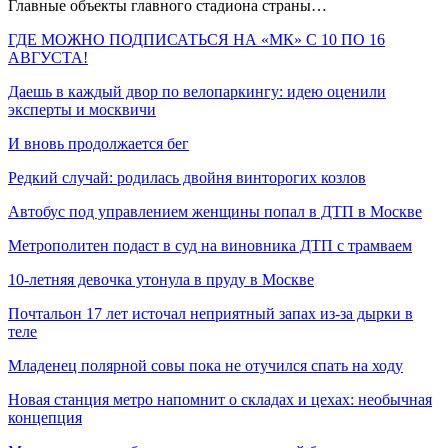
Главные объекты главного стадиона страны…
ГДЕ МОЖНО ПОДПИСАТЬСЯ НА «МК» С 10 ПО 16
АВГУСТА!
Даешь в каждый двор по велопаркингу: идею оценили
эксперты и москвичи
И вновь продолжается бег
Редкий случай: родилась двойня винторогих козлов
Автобус под управлением женщины попал в ДТП в Москве
Метрополитен подаст в суд на виновника ДТП с трамваем
10-летняя девочка утонула в пруду в Москве
Почтальон 17 лет источал неприятный запах из-за дырки в
теле
Младенец полярной совы пока не отучился спать на ходу
Новая станция метро напомнит о складах и цехах: необычная
концепция