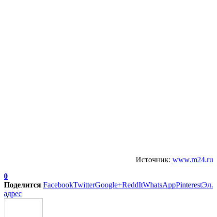
Источник:
www.m24.ru
0
Поделится
Facebook
Twitter
Google+
ReddIt
WhatsApp
Pinterest
Эл.
адрес