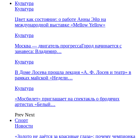
Культура
Культура
Цвет как состояние: о работе Анны Эйр на
международной выставке «Mellow Yellow»
Культура
Москва — двигатель прогрессаГород начинается с
занавеса: Владимир…
Культура
В Доме Лосева прошла лекция «А. Ф. Лосев и театр» в
рамках майской «Недели…
Культура
«Мосбилет» приглашает на спектакль о бродячих
артистах «Белый…
Prev
Next
Спорт
Новости
«Золото не даётся за красивые глаза»: почему чемпионка