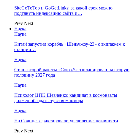
SiteGoToTop и GoGetLinks: за какой срок можно
подтянуть индексацию сайта и…
Prev
Next
Наука
Наука
Китай запустил корабль «Шэньчжоу-23» с экипажем к
станции…
Наука
Старт второй ракеты «Союз-5» запланирован на вторую
половину 2027 года
Наука
Психолог ЦПК Шевченко: кандидат в космонавты
должен обладать чувством юмора
Наука
На Солнце зафиксировали увеличение активности
Prev
Next