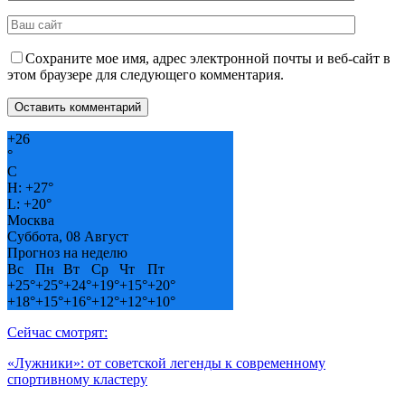
Сохраните мое имя, адрес электронной почты и веб-сайт в
этом браузере для следующего комментария.
+
26
°
C
H:
+
27°
L:
+
20°
Москва
Суббота, 08 Август
Прогноз на неделю
Вс
Пн
Вт
Ср
Чт
Пт
+
25°
+
25°
+
24°
+
19°
+
15°
+
20°
+
18°
+
15°
+
16°
+
12°
+
12°
+
10°
Сейчас смотрят:
«Лужники»: от советской легенды к современному
спортивному кластеру