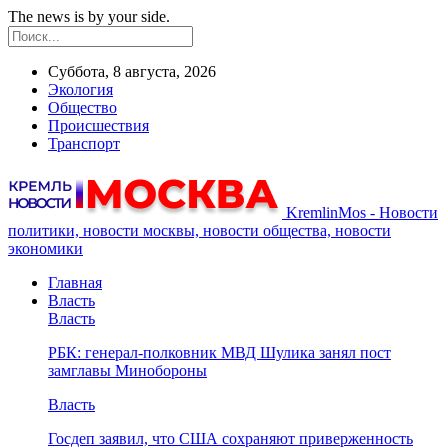
The news is by your side.
Суббота, 8 августа, 2026
Экология
Общество
Происшествия
Транспорт
KremlinMos - Новости
политики, новости москвы, новости общества, новости
экономики
Главная
Власть
Власть
РБК: генерал-полковник МВД Шулика занял пост
замглавы Минобороны
Власть
Госдеп заявил, что США сохраняют приверженность