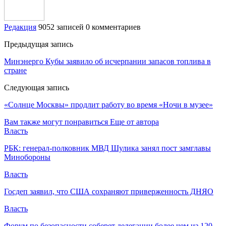
Редакция
9052 записей
0 комментариев
Предыдущая запись
Минэнерго Кубы заявило об исчерпании запасов топлива в
стране
Следующая запись
«Солнце Москвы» продлит работу во время «Ночи в музее»
Вам также могут понравиться
Еще от автора
Власть
РБК: генерал-полковник МВД Шулика занял пост замглавы
Минобороны
Власть
Госдеп заявил, что США сохраняют приверженность ДНЯО
Власть
Форум по безопасности соберет делегации более чем из 120