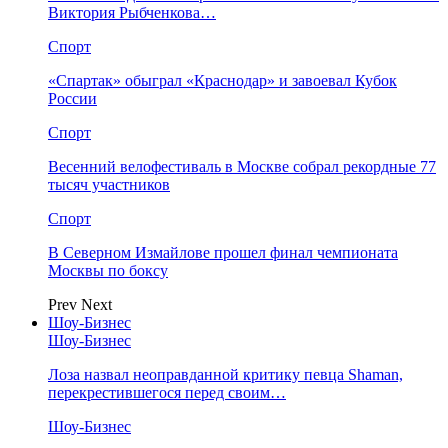
Виктория Рыбченкова…
Спорт
«Спартак» обыграл «Краснодар» и завоевал Кубок
России
Спорт
Весенний велофестиваль в Москве собрал рекордные 77
тысяч участников
Спорт
В Северном Измайлове прошел финал чемпионата
Москвы по боксу
Prev
Next
Шоу-Бизнес
Шоу-Бизнес
Лоза назвал неоправданной критику певца Shaman,
перекрестившегося перед своим…
Шоу-Бизнес