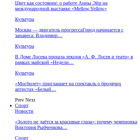
Цвет как состояние: о работе Анны Эйр на
международной выставке «Mellow Yellow»
Культура
Москва — двигатель прогрессаГород начинается с
занавеса: Владимир…
Культура
В Доме Лосева прошла лекция «А. Ф. Лосев и театр» в
рамках майской «Недели…
Культура
«Мосбилет» приглашает на спектакль о бродячих
артистах «Белый…
Prev
Next
Спорт
Новости
«Золото не даётся за красивые глаза»: почему чемпионка
Виктория Рыбченкова…
Спорт