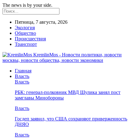
The news is by your side.
Пятница, 7 августа, 2026
Экология
Общество
Происшествия
Транспорт
KremlinMos - Новости политики, новости
москвы, новости общества, новости экономики
Главная
Власть
Власть
РБК: генерал-полковник МВД Шулика занял пост
замглавы Минобороны
Власть
Госдеп заявил, что США сохраняют приверженность
ДНЯО
Власть