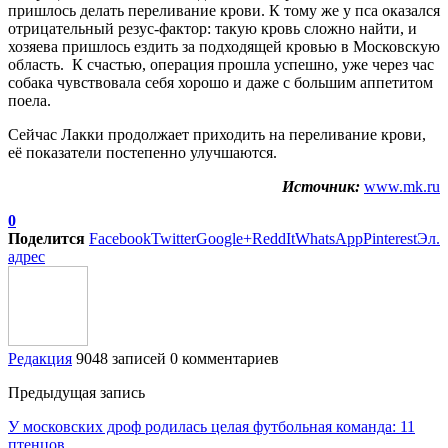
пришлось делать переливание крови. К тому же у пса оказался
отрицательный резус-фактор: такую кровь сложно найти, и
хозяева пришлось ездить за подходящей кровью в Московскую
область. К счастью, операция прошла успешно, уже через час
собака чувствовала себя хорошо и даже с большим аппетитом
поела.
Сейчас Лакки продолжает приходить на переливание крови,
её показатели постепенно улучшаются.
Источник:
www.mk.ru
0
Поделится
Facebook
Twitter
Google+
ReddIt
WhatsApp
Pinterest
Эл.
адрес
Редакция
9048 записей
0 комментариев
Предыдущая запись
У московских дроф родилась целая футбольная команда: 11
птенцов