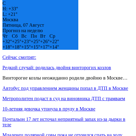
C
H:
+
33°
L:
+
21°
Москва
Пятница, 07 Август
Прогноз на неделю
Чт
Сб
Вс
Пн
Вт
Ср
+
32°
+
25°
+
23°
+
25°
+
26°
+
22°
+
18°
+
18°
+
15°
+
15°
+
17°
+
14°
Сейчас смотрят:
Редкий случай: родилась двойня винторогих козлов
Винторогие козлы неожиданно родили двойню в Москве…
Автобус под управлением женщины попал в ДТП в Москве
Метрополитен подаст в суд на виновника ДТП с трамваем
10-летняя девочка утонула в пруду в Москве
Почтальон 17 лет источал неприятный запах из-за дырки в
теле
Младенец полярной совы пока не отучился спать на ходу