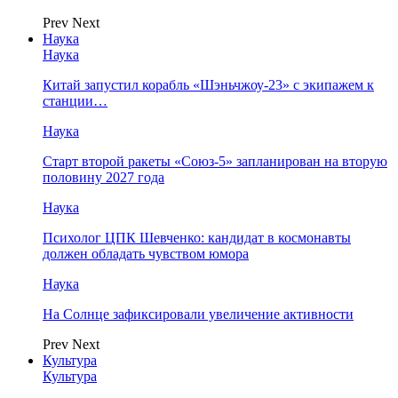
Prev
Next
Наука
Наука
Китай запустил корабль «Шэньчжоу-23» с экипажем к
станции…
Наука
Старт второй ракеты «Союз-5» запланирован на вторую
половину 2027 года
Наука
Психолог ЦПК Шевченко: кандидат в космонавты
должен обладать чувством юмора
Наука
На Солнце зафиксировали увеличение активности
Prev
Next
Культура
Культура