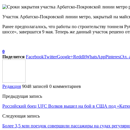
Участок Арбатско-Покровской линии метро, закрытый на майс
Ранее предполагалось, что работы по строительству тоннеля Р
шоссе», завершатся 9 мая. Теперь же данный участок решено 
0
Поделится
Facebook
Twitter
Google+
ReddIt
WhatsApp
Pinterest
Эл. 
Редакция
9048 записей
0 комментариев
Предыдущая запись
Российский боец UFC Волков вышел на бой в США под «Кат
Следующая запись
Более 3,5 млн поездок совершили пассажиры на судах регуля