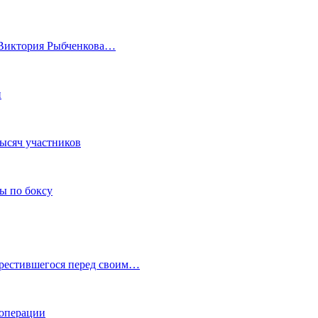
а Виктория Рыбченкова…
и
тысяч участников
ы по боксу
крестившегося перед своим…
 операции