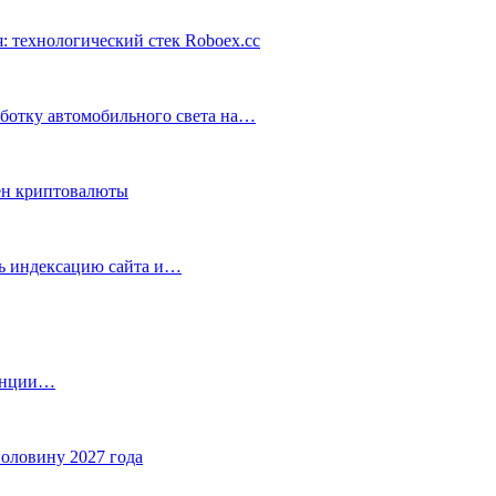
: технологический стек Roboex.cc
аботку автомобильного света на…
ен криптовалюты
ть индексацию сайта и…
танции…
половину 2027 года