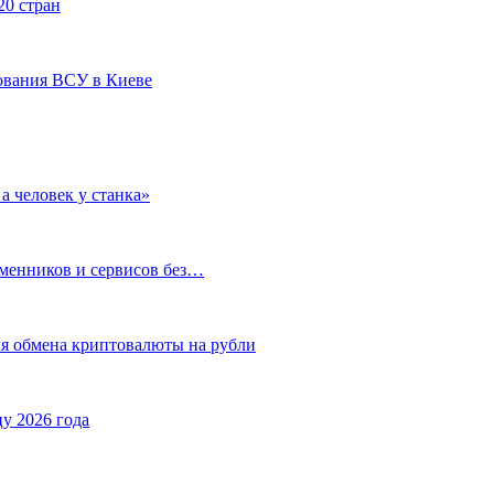
20 стран
ования ВСУ в Киеве
а человек у станка»
бменников и сервисов без…
ля обмена криптовалюты на рубли
у 2026 года