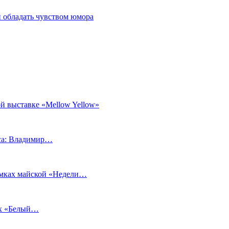
 обладать чувством юмора
й выставке «Mellow Yellow»
еса: Владимир…
рамках майской «Недели…
ах «Белый…