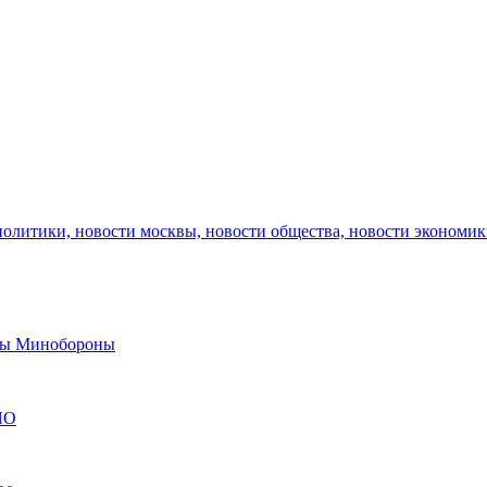
политики, новости москвы, новости общества, новости экономи
авы Минобороны
ЯО