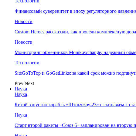
Технологии
Финансовый суверенитет в эпоху регуляторного давления
Новости
Custom Heroes рассказали, как провели комплексную дор
Новости
Мониторинг обменников Monik.exchange, надежный обм
Технологии
SiteGoToTop и GoGetLinks: за какой срок можно подтяну
Prev
Next
Наука
Наука
Китай запустил корабль «Шэньчжоу-23» с экипажем к с
Наука
Старт второй ракеты «Союз-5» запланирован на вторую 
Наука