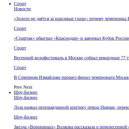
Спорт
Новости
«Золото не даётся за красивые глаза»: почему чемпионк
Спорт
«Спартак» обыграл «Краснодар» и завоевал Кубок Росси
Спорт
Весенний велофестиваль в Москве собрал рекордные 77 
Спорт
В Северном Измайлове прошел финал чемпионата Москв
Prev
Next
Шоу-Бизнес
Шоу-Бизнес
Лоза назвал неоправданной критику певца Shaman, пере
Шоу-Бизнес
Звезда «Ворониных» Волкова рассказала о перенесенной