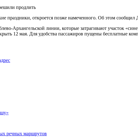
кие праздники, откроется позже намеченного. Об этом сообщил
ублево-Архангельской линии, которые затрагивают участок «син
открыть 12 мая. Для удобства пассажиров пущены бесплатные ко
адрес
юшу»
рных речных маршрутов