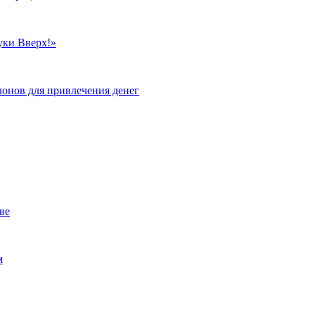
уки Вверх!»
лонов для привлечения денег
ве
м