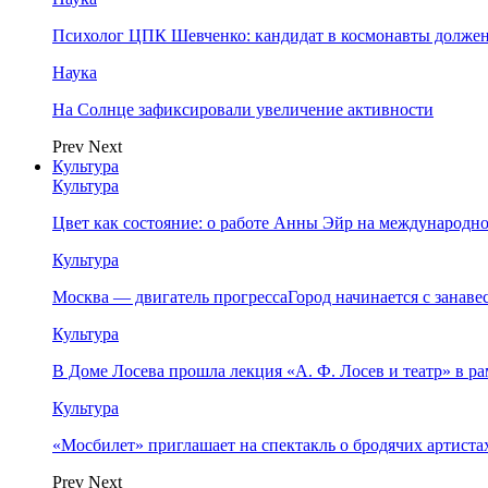
Психолог ЦПК Шевченко: кандидат в космонавты должен
Наука
На Солнце зафиксировали увеличение активности
Prev
Next
Культура
Культура
Цвет как состояние: о работе Анны Эйр на международно
Культура
Москва — двигатель прогрессаГород начинается с занав
Культура
В Доме Лосева прошла лекция «А. Ф. Лосев и театр» в 
Культура
«Мосбилет» приглашает на спектакль о бродячих артист
Prev
Next