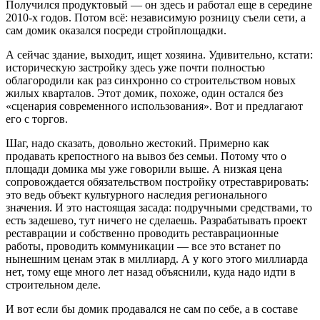
Получился продуктовый — он здесь и работал еще в середине
2010-х годов. Потом всё: независимую розницу съели сети, а
сам домик оказался посреди стройплощадки.
А сейчас здание, выходит, ищет хозяина. Удивительно, кстати:
историческую застройку здесь уже почти полностью
облагородили как раз синхронно со строительством новых
жилых кварталов. Этот домик, похоже, один остался без
«сценария современного использования». Вот и предлагают
его с торгов.
Шаг, надо сказать, довольно жестокий. Примерно как
продавать крепостного на вывоз без семьи. Потому что о
площади домика мы уже говорили выше. А низкая цена
сопровождается обязательством постройку отреставрировать:
это ведь объект культурного наследия регионального
значения. И это настоящая засада: подручными средствами, то
есть задешево, тут ничего не сделаешь. Разрабатывать проект
реставрации и собственно проводить реставрационные
работы, проводить коммуникации — все это встанет по
нынешним ценам этак в миллиард. А у кого этого миллиарда
нет, тому еще много лет назад объяснили, куда надо идти в
строительном деле.
И вот если бы домик продавался не сам по себе, а в составе