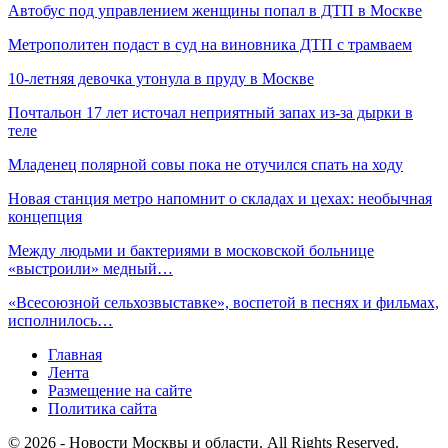
Автобус под управлением женщины попал в ДТП в Москве
Метрополитен подаст в суд на виновника ДТП с трамваем
10-летняя девочка утонула в пруду в Москве
Почтальон 17 лет источал неприятный запах из-за дырки в
теле
Младенец полярной совы пока не отучился спать на ходу
Новая станция метро напомнит о складах и цехах: необычная
концепция
Между людьми и бактериями в московской больнице
«выстроили» медный…
«Всесоюзной сельхозвыставке», воспетой в песнях и фильмах,
исполнилось…
Главная
Лента
Размещение на сайте
Политика сайта
© 2026 - Новости Москвы и области. All Rights Reserved.