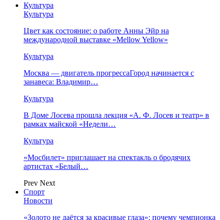
Культура
Культура
Цвет как состояние: о работе Анны Эйр на
международной выставке «Mellow Yellow»
Культура
Москва — двигатель прогрессаГород начинается с
занавеса: Владимир…
Культура
В Доме Лосева прошла лекция «А. Ф. Лосев и театр» в
рамках майской «Недели…
Культура
«Мосбилет» приглашает на спектакль о бродячих
артистах «Белый…
Prev
Next
Спорт
Новости
«Золото не даётся за красивые глаза»: почему чемпионка