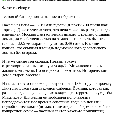
Фото: roseltorg.ru
тестовый баннер под заглавное изображение
Начальная цена — 3,819 млн рублей (и почти 200 тысяч шаг
торгов). Даже с учетом того, что цена может вырасти, она для
нынешней Москвы фантастически низкая. Отдельно стоящий
домик, да с собственностью на землю — и плевать бы, что
площадь 32,5 «квадрата», а участок 0,48 сотки. В конце
концов, это обычная площадь подмосковного деревенского
домика без огорода.
И те же самые три окошка. Правда, вокруг —
отреставрированные корпуса усадьбы Михалково и новые
жилые комплексы. Но все равно — экзотика. Исторический
дом в старой Москве!
Изначально это сторожка, построенная в 1870 году по проекту
Дмитрия Сухова для суконной фабрики Йокиша, которая как
раз и арендовала у последних владельцев территорию усадьбы
Михалково. Для жилья ее пробовали использовать
непродолжительное время в советские годы, но поняли:
неудобно, тесновато (не давать же отдельный домик какой-то
конкретной семье — частный сектор какой-то получится!).