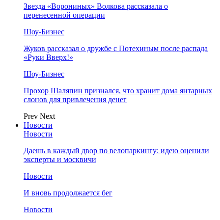
Звезда «Ворониных» Волкова рассказала о
перенесенной операции
Шоу-Бизнес
Жуков рассказал о дружбе с Потехиным после распада
«Руки Вверх!»
Шоу-Бизнес
Прохор Шаляпин признался, что хранит дома янтарных
слонов для привлечения денег
Prev
Next
Новости
Новости
Даешь в каждый двор по велопаркингу: идею оценили
эксперты и москвичи
Новости
И вновь продолжается бег
Новости