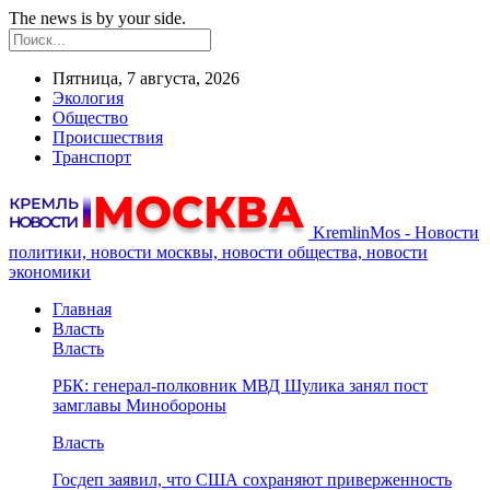
The news is by your side.
Пятница, 7 августа, 2026
Экология
Общество
Происшествия
Транспорт
KremlinMos - Новости
политики, новости москвы, новости общества, новости
экономики
Главная
Власть
Власть
РБК: генерал-полковник МВД Шулика занял пост
замглавы Минобороны
Власть
Госдеп заявил, что США сохраняют приверженность