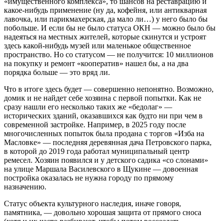
«имущественного комплекса», то шансов на реставрацию и
какое-нибудь применение (ну да, кофейня, или антикварная
лавочка, или парикмахерская, да мало ли…) у него было бы
побольше. И если бы не было статуса ОКН — можно было бы
надеяться на местных жителей, которые скинутся и устроят
здесь какой-нибудь музей или маленькое общественное
пространство. Но со статусом — не получится: 10 миллионов
на покупку и ремонт «кооператив» нашел бы, а на два
порядка больше — это вряд ли.
Что в итоге здесь будет — совершенно непонятно. Возможно,
домик и не найдет себе хозяина с первой попытки. Как не
сразу нашли его несколько таких же «бедолаг» —
исторических зданий, оказавшихся как будто ни при чем в
современной застройке. Например, в 2025 году после
многочисленных попыток была продана с торгов «Изба на
Масловке» — последняя деревянная дача Петровского парка,
в которой до 2019 года работал муниципальный центр
ремесел. Хозяин появился и у детского садика «со слонами»
на улице Маршала Василевского в Щукине — довоенная
постройка оказалась не нужна городу по прямому
назначению.
Статус объекта культурного наследия, иначе говоря,
памятника, — довольно хорошая защита от прямого сноса