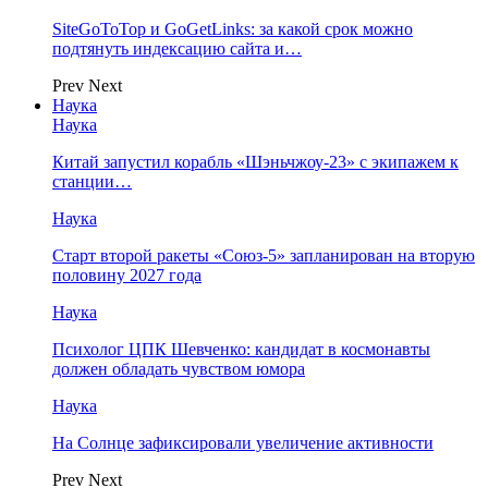
SiteGoToTop и GoGetLinks: за какой срок можно
подтянуть индексацию сайта и…
Prev
Next
Наука
Наука
Китай запустил корабль «Шэньчжоу-23» с экипажем к
станции…
Наука
Старт второй ракеты «Союз-5» запланирован на вторую
половину 2027 года
Наука
Психолог ЦПК Шевченко: кандидат в космонавты
должен обладать чувством юмора
Наука
На Солнце зафиксировали увеличение активности
Prev
Next