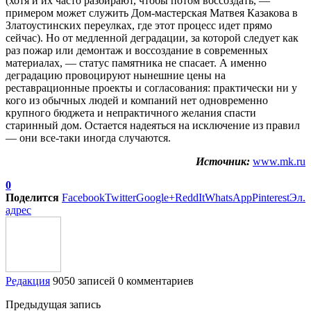
(хотя и их часто разбирают, чтобы потом воссоздать, —
примером может служить Дом-мастерская Матвея Казакова в
Златоустинских переулках, где этот процесс идет прямо
сейчас). Но от медленной деградации, за которой следует как
раз пожар или демонтаж и воссоздание в современных
материалах, — статус памятника не спасает. А именно
деградацию провоцируют нынешние цены на
реставрационные проекты и согласования: практически ни у
кого из обычных людей и компаний нет одновременно
крупного бюджета и непрактичного желания спасти
старинный дом. Остается надеяться на исключение из правил
— они все-таки иногда случаются.
Источник:
www.mk.ru
0
Поделится
Facebook
Twitter
Google+
ReddIt
WhatsApp
Pinterest
Эл.
адрес
Редакция
9050 записей
0 комментариев
Предыдущая запись