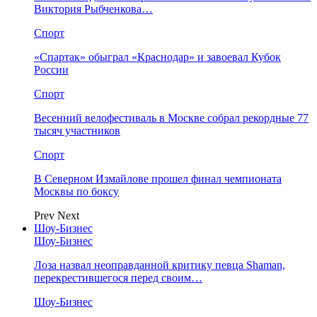
Виктория Рыбченкова…
Спорт
«Спартак» обыграл «Краснодар» и завоевал Кубок
России
Спорт
Весенний велофестиваль в Москве собрал рекордные 77
тысяч участников
Спорт
В Северном Измайлове прошел финал чемпионата
Москвы по боксу
Prev
Next
Шоу-Бизнес
Шоу-Бизнес
Лоза назвал неоправданной критику певца Shaman,
перекрестившегося перед своим…
Шоу-Бизнес