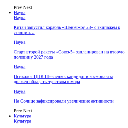
Prev
Next
Наука
Наука
Китай запустил корабль «Шэньчжоу-23» с экипажем к
станции…
Наука
Старт второй ракеты «Союз-5» запланирован на вторую
половину 2027 года
Наука
Психолог ЦПК Шевченко: кандидат в космонавты
должен обладать чувством юмора
Наука
На Солнце зафиксировали увеличение активности
Prev
Next
Культура
Культура