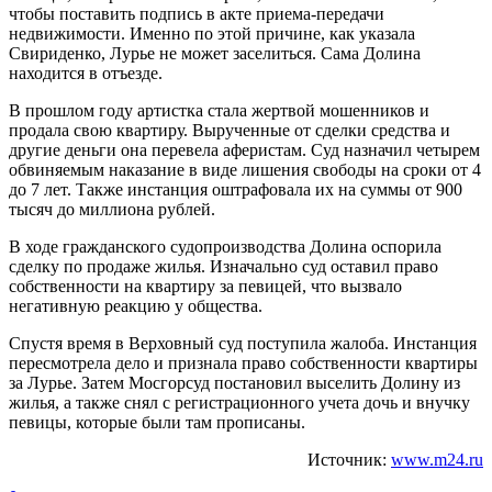
чтобы поставить подпись в акте приема-передачи
недвижимости. Именно по этой причине, как указала
Свириденко, Лурье не может заселиться. Сама Долина
находится в отъезде.
В прошлом году артистка стала жертвой мошенников и
продала свою квартиру. Вырученные от сделки средства и
другие деньги она перевела аферистам. Суд назначил четырем
обвиняемым наказание в виде лишения свободы на сроки от 4
до 7 лет. Также инстанция оштрафовала их на суммы от 900
тысяч до миллиона рублей.
В ходе гражданского судопроизводства Долина оспорила
сделку по продаже жилья. Изначально суд оставил право
собственности на квартиру за певицей, что вызвало
негативную реакцию у общества.
Спустя время в Верховный суд поступила жалоба. Инстанция
пересмотрела дело и признала право собственности квартиры
за Лурье. Затем Мосгорсуд постановил выселить Долину из
жилья, а также снял с регистрационного учета дочь и внучку
певицы, которые были там прописаны.
Источник:
www.m24.ru