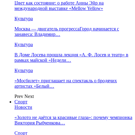
Цвет как состояние: о работе Анны Эйр на
международной выставке «Mellow Yellow»
Культура
Москва — двигатель прогрессаГород начинается с
занавеса: Владимир…
Культура
В Доме Лосева прошла лекция «А. Ф. Лосев и театр» в
рамках майской «Недели…
Культура
«Мосбилет» приглашает на спектакль о бродячих
артистах «Белый…
Prev
Next
Спорт
Новости
«Золото не даётся за красивые глаза»: почему чемпионка
Виктория Рыбченкова…
Спорт