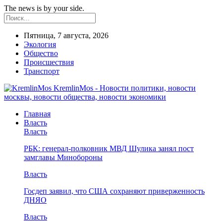
The news is by your side.
Пятница, 7 августа, 2026
Экология
Общество
Происшествия
Транспорт
KremlinMos - Новости политики, новости
москвы, новости общества, новости экономики
Главная
Власть
Власть
РБК: генерал-полковник МВД Шулика занял пост
замглавы Минобороны
Власть
Госдеп заявил, что США сохраняют приверженность
ДНЯО
Власть