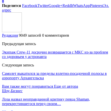
0
Поделится
Facebook
Twitter
Google+
ReddIt
WhatsApp
Pinterest
Эл.
адрес
Редакция
9049 записей
0 комментариев
Предыдущая запись
Экипаж Crew-11 досрочно возвращается с МКС из-за проблем
со здоровьем у астронавта
Следующая запись
Самолет выкатился за пределы взлетно-посадочной полосы в
аэропорту Архангельска
Вам также могут понравиться
Еще от автора
Шоу-Бизнес
Лоза назвал неоправданной критику певца Shaman,
перекрестившегося перед своим…