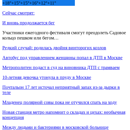
+
18°
+
15°
+
15°
+
16°
+
12°
+
11°
Сейчас смотрят:
И вновь продолжается бег
Участники ежегодного фестиваля смогут преодолеть Садовое
кольцо пешком или бегом…
Редкий случай: родилась двойня винторогих козлов
Автобус под управлением женщины попал в ДТП в Москве
Метрополитен подаст в суд на виновника ДТП с трамваем
10-летняя девочка утонула в пруду в Москве
Почтальон 17 лет источал неприятный запах из-за дырки в
теле
Младенец полярной совы пока не отучился спать на ходу
Новая станция метро напомнит о складах и цехах: необычная
концепция
Между людьми и бактериями в московской больнице