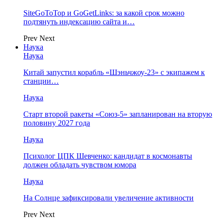
SiteGoToTop и GoGetLinks: за какой срок можно
подтянуть индексацию сайта и…
Prev
Next
Наука
Наука
Китай запустил корабль «Шэньчжоу-23» с экипажем к
станции…
Наука
Старт второй ракеты «Союз-5» запланирован на вторую
половину 2027 года
Наука
Психолог ЦПК Шевченко: кандидат в космонавты
должен обладать чувством юмора
Наука
На Солнце зафиксировали увеличение активности
Prev
Next