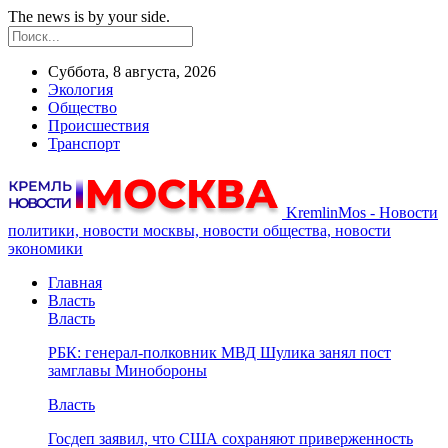
The news is by your side.
Суббота, 8 августа, 2026
Экология
Общество
Происшествия
Транспорт
KremlinMos - Новости
политики, новости москвы, новости общества, новости
экономики
Главная
Власть
Власть
РБК: генерал-полковник МВД Шулика занял пост
замглавы Минобороны
Власть
Госдеп заявил, что США сохраняют приверженность