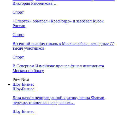
Виктория Рыбченкова…
Спорт
«Спартак» обыграл «Краснодар» и завоевал Кубок
России
Спорт
Весенний велофестиваль в Москве собрал рекордные 77
тысяч участников
Спорт
В Северном Измайлове прошел финал чемпионата
Москвы по боксу
Prev
Next
Шоу-Бизнес
Шоу-Бизнес
Лоза назвал неоправданной критику певца Shaman,
перекрестившегося перед своим…
Шоу-Бизнес