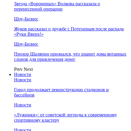
Звезда «Ворониных» Волкова рассказала о
перенесенной операции
Шоу-Бизнес
Жуков рассказал о дружбе с Потехиным после распада
«Руки Вверх!»
Шоу-Бизнес
Прохор Шаляпин признался, что хранит дома янтарных
слонов для привлечения денег
Prev
Next
Новости
Новости
Город продолжает реконструкцию стадионов и
бассейнов
Новости
«Лужники»: от советской легенды к современному
спортивному кластеру
Новости