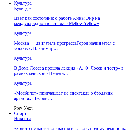
Культура
Культура
Цвет как состояние: о работе Анны Эйр на
международной выставке «Mellow Yellow»
Культура
Москва — двигатель прогрессаГород начинается с
занавеса: Владимир…
Культура
В Доме Лосева прошла лекция «А. Ф. Лосев и театр» в
рамках майской «Недели…
Культура
«Мосбилет» приглашает на спектакль о бродячих
артистах «Белый…
Prev
Next
Спорт
Новости
«Золото не даётся за красивые глаза»: почему чемпионка