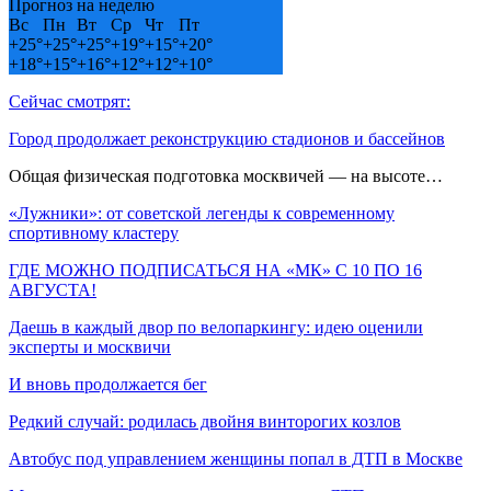
Прогноз на неделю
Вс
Пн
Вт
Ср
Чт
Пт
+
25°
+
25°
+
25°
+
19°
+
15°
+
20°
+
18°
+
15°
+
16°
+
12°
+
12°
+
10°
Сейчас смотрят:
Город продолжает реконструкцию стадионов и бассейнов
Общая физическая подготовка москвичей — на высоте…
«Лужники»: от советской легенды к современному
спортивному кластеру
ГДЕ МОЖНО ПОДПИСАТЬСЯ НА «МК» С 10 ПО 16
АВГУСТА!
Даешь в каждый двор по велопаркингу: идею оценили
эксперты и москвичи
И вновь продолжается бег
Редкий случай: родилась двойня винторогих козлов
Автобус под управлением женщины попал в ДТП в Москве