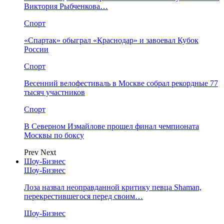
Виктория Рыбченкова…
Спорт
«Спартак» обыграл «Краснодар» и завоевал Кубок
России
Спорт
Весенний велофестиваль в Москве собрал рекордные 77
тысяч участников
Спорт
В Северном Измайлове прошел финал чемпионата
Москвы по боксу
Prev
Next
Шоу-Бизнес
Шоу-Бизнес
Лоза назвал неоправданной критику певца Shaman,
перекрестившегося перед своим…
Шоу-Бизнес