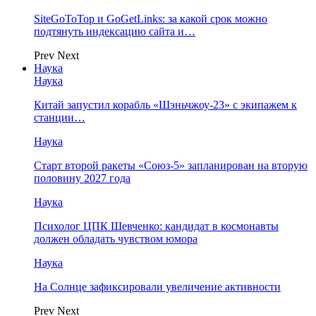
SiteGoToTop и GoGetLinks: за какой срок можно
подтянуть индексацию сайта и…
Prev
Next
Наука
Наука
Китай запустил корабль «Шэньчжоу-23» с экипажем к
станции…
Наука
Старт второй ракеты «Союз-5» запланирован на вторую
половину 2027 года
Наука
Психолог ЦПК Шевченко: кандидат в космонавты
должен обладать чувством юмора
Наука
На Солнце зафиксировали увеличение активности
Prev
Next