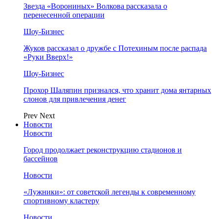
Звезда «Ворониных» Волкова рассказала о
перенесенной операции
Шоу-Бизнес
Жуков рассказал о дружбе с Потехиным после распада
«Руки Вверх!»
Шоу-Бизнес
Прохор Шаляпин признался, что хранит дома янтарных
слонов для привлечения денег
Prev
Next
Новости
Новости
Город продолжает реконструкцию стадионов и
бассейнов
Новости
«Лужники»: от советской легенды к современному
спортивному кластеру
Новости