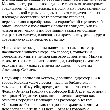
Москвы всегда развивался в диалоге с разными культурными
традициями. От придворных и публичных представлений до
академической сцены и современных экспериментальных
площадок московский театр постоянно усваивал,
переосмыслял и преобразовывал европейский сценический
опыт. Разговор о комедиантах позволяет увидеть, как из
живой игры, маски и импровизации вырастает большая
театральная система, влияющая на драму, оперу, режиссуру и
современную сценическую практику.
«Итальянские комедианты напоминают нам, что театр
начинается с живого актёра, его свободы, точности и
смелости вступить в прямой разговор со зрителем. Маска в
таком театре не скрывает человека, а, наоборот, помогает
раскрыть тип, характер и энергию сцены», – отметил
Александр Себелев.
Владимир Евгеньевич Коптев-Дворников, директор ГБУК
города Москвы «Дом Лосева – научная библиотека и
мемориальный музей», председатель экспертного совета
Фонда «Зелёная Гвоздика», профессор ВШЭ, к. э. н., отметил,
что цикл «Недели театрального наследия» задуман как
открытая городская площадка для разговора о театре:
«Сегодня особенно важно не просто сохранить память, а
перевести её на язык XXI века. Когда мы говорим о