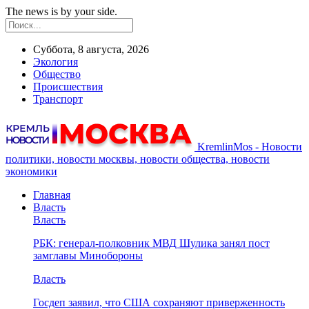
The news is by your side.
Суббота, 8 августа, 2026
Экология
Общество
Происшествия
Транспорт
KremlinMos - Новости
политики, новости москвы, новости общества, новости
экономики
Главная
Власть
Власть
РБК: генерал-полковник МВД Шулика занял пост
замглавы Минобороны
Власть
Госдеп заявил, что США сохраняют приверженность