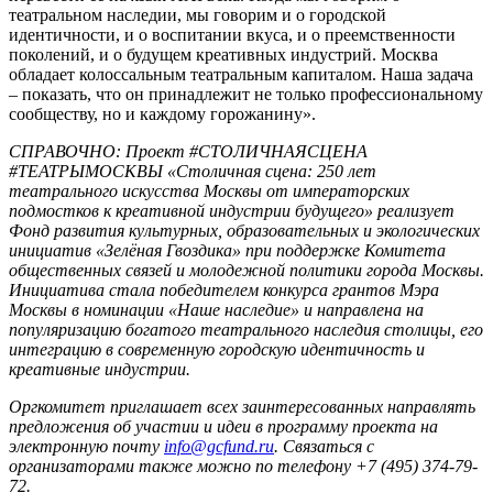
театральном наследии, мы говорим и о городской
идентичности, и о воспитании вкуса, и о преемственности
поколений, и о будущем креативных индустрий. Москва
обладает колоссальным театральным капиталом. Наша задача
– показать, что он принадлежит не только профессиональному
сообществу, но и каждому горожанину».
СПРАВОЧНО: Проект #СТОЛИЧНАЯСЦЕНА
#ТЕАТРЫМОСКВЫ «Столичная сцена: 250 лет
театрального искусства Москвы от императорских
подмостков к креативной индустрии будущего» реализует
Фонд развития культурных, образовательных и экологических
инициатив «Зелёная Гвоздика» при поддержке Комитета
общественных связей и молодежной политики города Москвы.
Инициатива стала победителем конкурса грантов Мэра
Москвы в номинации «Наше наследие» и направлена на
популяризацию богатого театрального наследия столицы, его
интеграцию в современную городскую идентичность и
креативные индустрии.
Оргкомитет приглашает всех заинтересованных направлять
предложения об участии и идеи в программу проекта на
электронную почту
info@gcfund.ru
. Связаться с
организаторами также можно по телефону +7 (495) 374-79-
72.