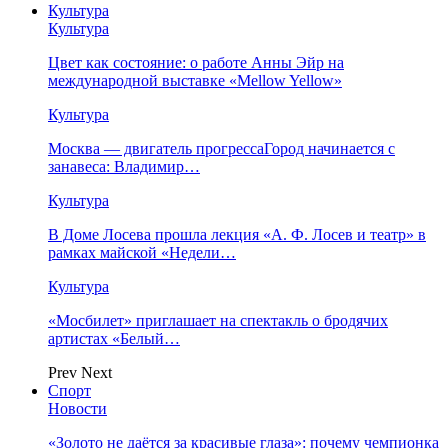
Культура
Культура
Цвет как состояние: о работе Анны Эйр на
международной выставке «Mellow Yellow»
Культура
Москва — двигатель прогрессаГород начинается с
занавеса: Владимир…
Культура
В Доме Лосева прошла лекция «А. Ф. Лосев и театр» в
рамках майской «Недели…
Культура
«Мосбилет» приглашает на спектакль о бродячих
артистах «Белый…
Prev
Next
Спорт
Новости
«Золото не даётся за красивые глаза»: почему чемпионка