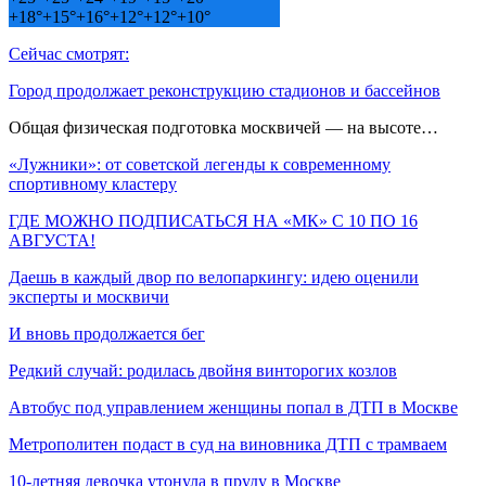
+
18°
+
15°
+
16°
+
12°
+
12°
+
10°
Сейчас смотрят:
Город продолжает реконструкцию стадионов и бассейнов
Общая физическая подготовка москвичей — на высоте…
«Лужники»: от советской легенды к современному
спортивному кластеру
ГДЕ МОЖНО ПОДПИСАТЬСЯ НА «МК» С 10 ПО 16
АВГУСТА!
Даешь в каждый двор по велопаркингу: идею оценили
эксперты и москвичи
И вновь продолжается бег
Редкий случай: родилась двойня винторогих козлов
Автобус под управлением женщины попал в ДТП в Москве
Метрополитен подаст в суд на виновника ДТП с трамваем
10-летняя девочка утонула в пруду в Москве