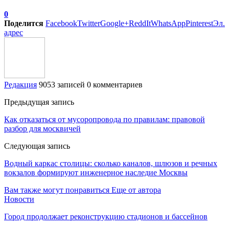
0
Поделится
Facebook
Twitter
Google+
ReddIt
WhatsApp
Pinterest
Эл.
адрес
Редакция
9053 записей
0 комментариев
Предыдущая запись
Как отказаться от мусоропровода по правилам: правовой
разбор для москвичей
Следующая запись
Водный каркас столицы: сколько каналов, шлюзов и речных
вокзалов формируют инженерное наследие Москвы
Вам также могут понравиться
Еще от автора
Новости
Город продолжает реконструкцию стадионов и бассейнов