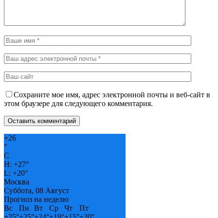
Сохраните мое имя, адрес электронной почты и веб-сайт в
этом браузере для следующего комментария.
+
26
°
C
H:
+
27°
L:
+
20°
Москва
Суббота, 08 Август
Прогноз на неделю
Вс
Пн
Вт
Ср
Чт
Пт
+
25°
+
25°
+
24°
+
19°
+
15°
+
20°