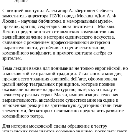
Афиша
С лекцией выступил Александр Альбертович Себелев –
заместитель директора ГБУК города Москвы «Дом А. Ф.
Лосева – научная библиотека и мемориальный музей»,
прозаик, критик, секретарь Союза писателей – Москвы.
Лектор представил театр итальянских комедиантов как
важнейшее явление в истории сценического искусства,
связанное с рождением профессиональной актёрской
выразительности, устойчивых сценических типов,
комедийного конфликта и прямого контакта актёра со
зрителем.
Тема лекции важна для понимания не только европейской, но
и московской театральной традиции. Итальянская комедия,
прежде всего традиция commedia dell’arte, сформировала
целый набор театральных принципов, которые позднее
оказывали влияние на драматургию, актёрскую школу и
режиссуру разных стран. Маска, импровизация, телесная
выразительность, ансамблевое существование на сцене и
мгновенная реакция на зрительскую аудиторию стали теми
элементами, без которых невозможно представить развитие
комедийного театра.
Для истории московской сцены обращение к театру
итальянских комедиантов особенно значимо, поскольку театр