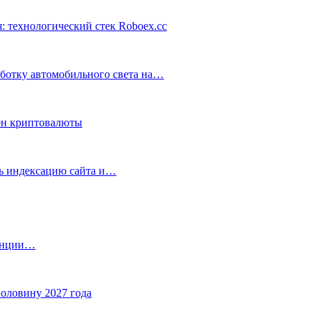
: технологический стек Roboex.cc
аботку автомобильного света на…
ен криптовалюты
ть индексацию сайта и…
танции…
половину 2027 года