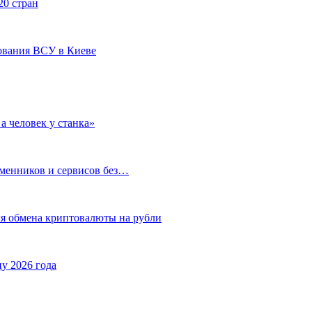
20 стран
ования ВСУ в Киеве
а человек у станка»
бменников и сервисов без…
ля обмена криптовалюты на рубли
у 2026 года