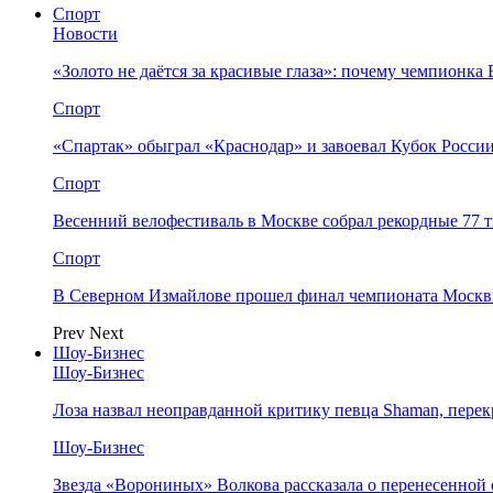
Спорт
Новости
«Золото не даётся за красивые глаза»: почему чемпионк
Спорт
«Спартак» обыграл «Краснодар» и завоевал Кубок Росси
Спорт
Весенний велофестиваль в Москве собрал рекордные 77 
Спорт
В Северном Измайлове прошел финал чемпионата Москв
Prev
Next
Шоу-Бизнес
Шоу-Бизнес
Лоза назвал неоправданной критику певца Shaman, пере
Шоу-Бизнес
Звезда «Ворониных» Волкова рассказала о перенесенной