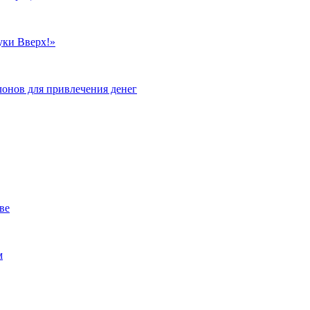
уки Вверх!»
лонов для привлечения денег
ве
м