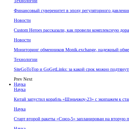
Технологии
Финансовый суверенитет в эпоху регуляторного давления
Новости
Custom Heroes рассказали, как провели комплексную дор
Новости
Мониторинг обменников Monik.exchange, надежный обм
Технологии
SiteGoToTop и GoGetLinks: за какой срок можно подтяну
Prev
Next
Наука
Наука
Китай запустил корабль «Шэньчжоу-23» с экипажем к с
Наука
Старт второй ракеты «Союз-5» запланирован на вторую 
Наука