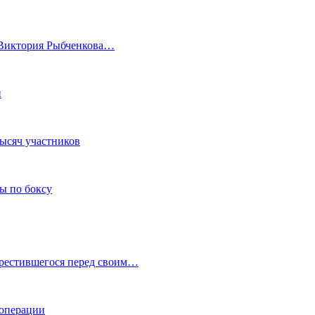
а Виктория Рыбченкова…
и
тысяч участников
ы по боксу
крестившегося перед своим…
 операции