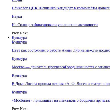
Психолог ЦПК Шевченко: кандидат в космонавты должен
Наука
На Солнце зафиксировали увеличение активности
Prev
Next
Культура
Культура
Цвет как состояние: о работе Анны Эйр на международно
Культура
Москва — двигатель прогрессаГород начинается с занав
Культура
В Доме Лосева прошла лекция «А. Ф. Лосев и театр» в 
Культура
«Мосбилет» приглашает на спектакль о бродячих артист
Prev
Next