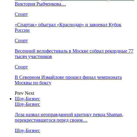
Виктория Рыбченкова…
Спорт
«Спартак» обыграл «Краснодар» и завоевал Кубок
России
Спорт
Весенний велофестиваль в Москве собрал рекордные 77
тысяч участников
Спорт
В Северном Измайлове прошел финал чемпионата
Москвы по боксу
Prev
Next
Шоу-Бизнес
Шоу-Бизнес
Лоза назвал неоправданной критику певца Shaman,
перекрестившегося перед своим…
Шоу-Бизнес