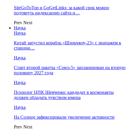
SiteGoToTop и GoGetLinks: за какой срок можно
подтянуть индексацию сайта и…
Prev
Next
Наука
Наука
Китай запустил корабль «Шэньчжоу-23» с экипажем к
станции…
Наука
Старт второй ракеты «Союз-5» запланирован на вторую
половину 2027 года
Наука
Психолог ЦПК Шевченко: кандидат в космонавты
должен обладать чувством юмора
Наука
На Солнце зафиксировали увеличение активности
Prev
Next