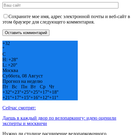
Сохраните мое имя, адрес электронной почты и веб-сайт в
этом браузере для следующего комментария.
+
32
°
C
H:
+
28°
L:
+
20°
Москва
Суббота, 08 Август
Прогноз на неделю
Пт
Вс
Пн
Вт
Ср
Чт
+
32°
+
23°
+
25°
+
25°
+
17°
+
18°
+
21°
+
17°
+
15°
+
16°
+
12°
+
11°
Сейчас смотрят:
Даешь в каждый двор по велопаркингу: идею оценили
эксперты и москвичи
Нужно ли столице расширение велопарковочного