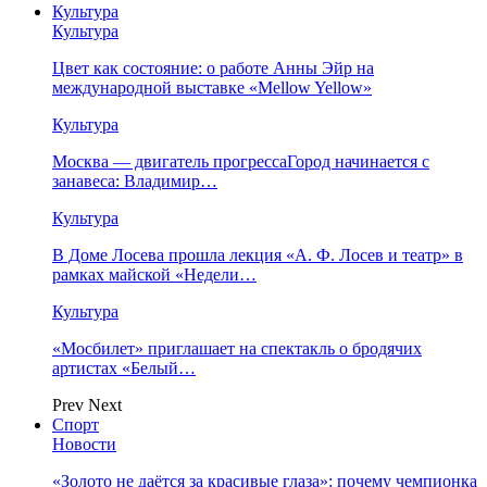
Культура
Культура
Цвет как состояние: о работе Анны Эйр на
международной выставке «Mellow Yellow»
Культура
Москва — двигатель прогрессаГород начинается с
занавеса: Владимир…
Культура
В Доме Лосева прошла лекция «А. Ф. Лосев и театр» в
рамках майской «Недели…
Культура
«Мосбилет» приглашает на спектакль о бродячих
артистах «Белый…
Prev
Next
Спорт
Новости
«Золото не даётся за красивые глаза»: почему чемпионка