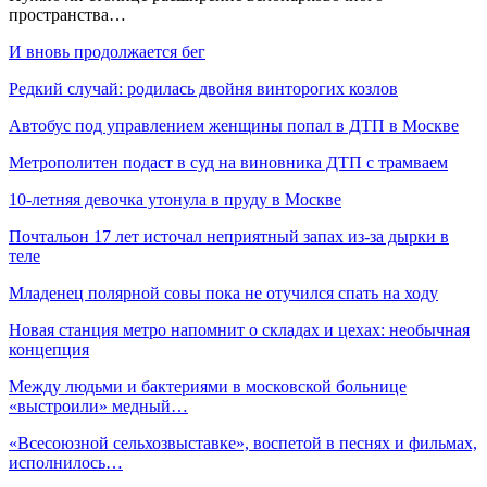
пространства…
И вновь продолжается бег
Редкий случай: родилась двойня винторогих козлов
Автобус под управлением женщины попал в ДТП в Москве
Метрополитен подаст в суд на виновника ДТП с трамваем
10-летняя девочка утонула в пруду в Москве
Почтальон 17 лет источал неприятный запах из-за дырки в
теле
Младенец полярной совы пока не отучился спать на ходу
Новая станция метро напомнит о складах и цехах: необычная
концепция
Между людьми и бактериями в московской больнице
«выстроили» медный…
«Всесоюзной сельхозвыставке», воспетой в песнях и фильмах,
исполнилось…