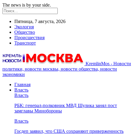
The news is by your side.
Пятница, 7 августа, 2026
Экология
Общество
Происшествия
Транспорт
KremlinMos - Новости
политики, новости москвы, новости общества, новости
экономики
Главная
Власть
Власть
РБК: генерал-полковник МВД Шулика занял пост
замглавы Минобороны
Власть
Госдеп заявил, что США сохраняют приверженность