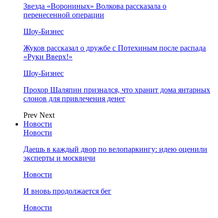
Звезда «Ворониных» Волкова рассказала о
перенесенной операции
Шоу-Бизнес
Жуков рассказал о дружбе с Потехиным после распада
«Руки Вверх!»
Шоу-Бизнес
Прохор Шаляпин признался, что хранит дома янтарных
слонов для привлечения денег
Prev
Next
Новости
Новости
Даешь в каждый двор по велопаркингу: идею оценили
эксперты и москвичи
Новости
И вновь продолжается бег
Новости