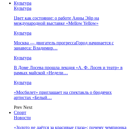
Культура
Культура
Цвет как состояние: о работе Анны Эйр на
международной выставке «Mellow Yellow»
Культура
Москва — двигатель прогрессаГород начинается с
занавеса: Владимир…
Культура
В Доме Лосева прошла лекция «А. Ф. Лосев и театр» в
рамках майской «Недели…
Культура
«Мосбилет» приглашает на спектакль о бродячих
артистах «Белый…
Prev
Next
Спорт
Новости
«Золото не даётся за красивые глаза»: почему чемпионка