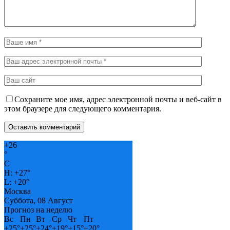
Сохраните мое имя, адрес электронной почты и веб-сайт в
этом браузере для следующего комментария.
+
26
°
C
H:
+
27°
L:
+
20°
Москва
Суббота, 08 Август
Прогноз на неделю
Вс
Пн
Вт
Ср
Чт
Пт
+
25°
+
25°
+
24°
+
19°
+
15°
+
20°