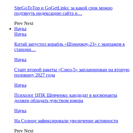
SiteGoToTop и GoGetLinks: за какой срок можно
подтянуть индексацию сайта и…
Prev
Next
Наука
Наука
Китай запустил корабль «Шэньчжоу-23» с экипажем к
станции…
Наука
Старт второй ракеты «Союз-5» запланирован на вторую
половину 2027 года
Наука
Психолог ЦПК Шевченко: кандидат в космонавты
должен обладать чувством юмора
Наука
На Солнце зафиксировали увеличение активности
Prev
Next