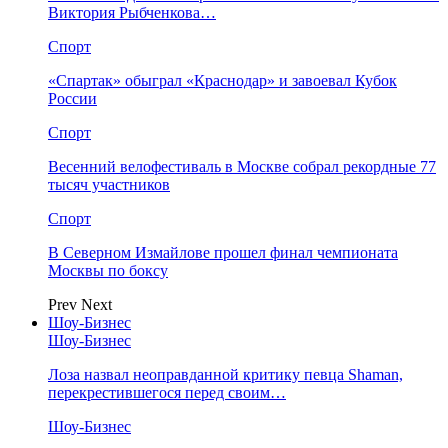
Виктория Рыбченкова…
Спорт
«Спартак» обыграл «Краснодар» и завоевал Кубок
России
Спорт
Весенний велофестиваль в Москве собрал рекордные 77
тысяч участников
Спорт
В Северном Измайлове прошел финал чемпионата
Москвы по боксу
Prev
Next
Шоу-Бизнес
Шоу-Бизнес
Лоза назвал неоправданной критику певца Shaman,
перекрестившегося перед своим…
Шоу-Бизнес