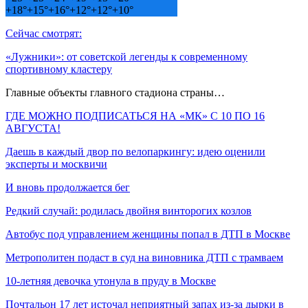
+
18°
+
15°
+
16°
+
12°
+
12°
+
10°
Сейчас смотрят:
«Лужники»: от советской легенды к современному
спортивному кластеру
Главные объекты главного стадиона страны…
ГДЕ МОЖНО ПОДПИСАТЬСЯ НА «МК» С 10 ПО 16
АВГУСТА!
Даешь в каждый двор по велопаркингу: идею оценили
эксперты и москвичи
И вновь продолжается бег
Редкий случай: родилась двойня винторогих козлов
Автобус под управлением женщины попал в ДТП в Москве
Метрополитен подаст в суд на виновника ДТП с трамваем
10-летняя девочка утонула в пруду в Москве
Почтальон 17 лет источал неприятный запах из-за дырки в