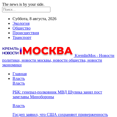
The news is by your side.
Суббота, 8 августа, 2026
Экология
Общество
Происшествия
Транспорт
KremlinMos - Новости
политики, новости москвы, новости общества, новости
экономики
Главная
Власть
Власть
РБК: генерал-полковник МВД Шулика занял пост
замглавы Минобороны
Власть
Госдеп заявил, что США сохраняют приверженность