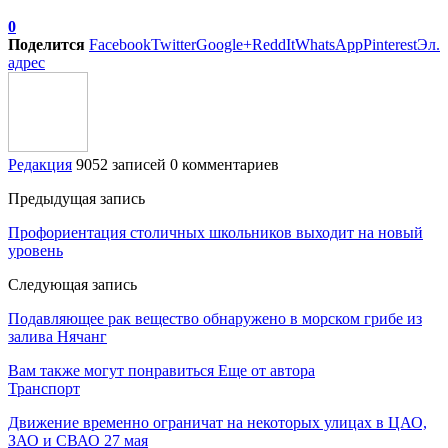
0
Поделится
Facebook
Twitter
Google+
ReddIt
WhatsApp
Pinterest
Эл.
адрес
Редакция
9052 записей
0 комментариев
Предыдущая запись
Профориентация столичных школьников выходит на новый
уровень
Следующая запись
Подавляющее рак вещество обнаружено в морском грибе из
залива Нячанг
Вам также могут понравиться
Еще от автора
Транспорт
Движение временно ограничат на некоторых улицах в ЦАО,
ЗАО и СВАО 27 мая