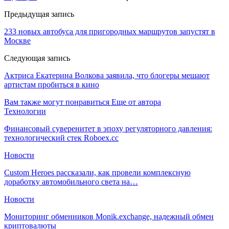
Предыдущая запись
233 новых автобуса для пригородных маршрутов запустят в
Москве
Следующая запись
Актриса Екатерина Волкова заявила, что блогеры мешают
артистам пробиться в кино
Вам также могут понравиться
Еще от автора
Технологии
Финансовый суверенитет в эпоху регуляторного давления:
технологический стек Roboex.cc
Новости
Custom Heroes рассказали, как провели комплексную
доработку автомобильного света на…
Новости
Мониторинг обменников Monik.exchange, надежный обмен
криптовалюты