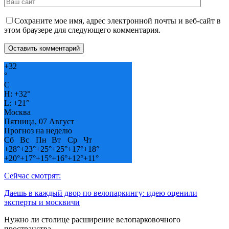
Сохраните мое имя, адрес электронной почты и веб-сайт в
этом браузере для следующего комментария.
+
32
°
C
H:
+
32°
L:
+
21°
Москва
Пятница, 07 Август
Прогноз на неделю
Сб
Вс
Пн
Вт
Ср
Чт
+
28°
+
23°
+
25°
+
25°
+
17°
+
18°
+
20°
+
17°
+
15°
+
16°
+
12°
+
11°
Сейчас смотрят:
Даешь в каждый двор по велопаркингу: идею оценили
эксперты и москвичи
Нужно ли столице расширение велопарковочного
пространства…