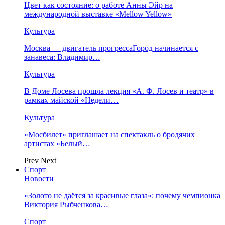
Цвет как состояние: о работе Анны Эйр на
международной выставке «Mellow Yellow»
Культура
Москва — двигатель прогрессаГород начинается с
занавеса: Владимир…
Культура
В Доме Лосева прошла лекция «А. Ф. Лосев и театр» в
рамках майской «Недели…
Культура
«Мосбилет» приглашает на спектакль о бродячих
артистах «Белый…
Prev
Next
Спорт
Новости
«Золото не даётся за красивые глаза»: почему чемпионка
Виктория Рыбченкова…
Спорт