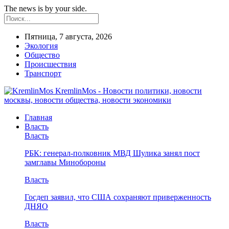
The news is by your side.
Пятница, 7 августа, 2026
Экология
Общество
Происшествия
Транспорт
KremlinMos - Новости политики, новости
москвы, новости общества, новости экономики
Главная
Власть
Власть
РБК: генерал-полковник МВД Шулика занял пост
замглавы Минобороны
Власть
Госдеп заявил, что США сохраняют приверженность
ДНЯО
Власть