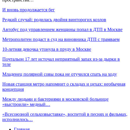
И вновь продолжается бег
Редкий случай: родилась двойня винторогих козлов
Автобус под управлением женщины попал в ДТП в Москве
Метрополитен подаст в суд на виновника ДТП с трамваем
10-летняя девочка утонула в пруду в Москве
Почтальон 17 лет источал неприятный запах из-за дырки в
теле
Младенец полярной совы пока не отучился спать на ходу
Новая станция метро напомнит о складах и цехах: необычная
концепция
Между людьми и бактериями в московской больнице
«выстроили» медный…
«Всесоюзной сельхозвыставке», воспетой в песнях и фильмах,
исполнилось…
Главная