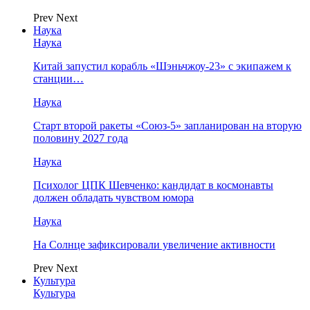
Prev
Next
Наука
Наука
Китай запустил корабль «Шэньчжоу-23» с экипажем к
станции…
Наука
Старт второй ракеты «Союз-5» запланирован на вторую
половину 2027 года
Наука
Психолог ЦПК Шевченко: кандидат в космонавты
должен обладать чувством юмора
Наука
На Солнце зафиксировали увеличение активности
Prev
Next
Культура
Культура