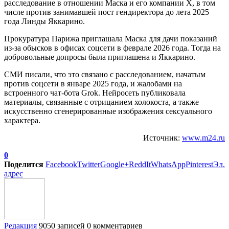
расследование в отношении Маска и его компании X, в том
числе против занимавшей пост гендиректора до лета 2025
года Линды Яккарино.
Прокуратура Парижа приглашала Маска для дачи показаний
из-за обысков в офисах соцсети в феврале 2026 года. Тогда на
добровольные допросы была приглашена и Яккарино.
СМИ писали, что это связано с расследованием, начатым
против соцсети в январе 2025 года, и жалобами на
встроенного чат-бота Grok. Нейросеть публиковала
материалы, связанные с отрицанием холокоста, а также
искусственно сгенерированные изображения сексуального
характера.
Источник:
www.m24.ru
0
Поделится
Facebook
Twitter
Google+
ReddIt
WhatsApp
Pinterest
Эл.
адрес
Редакция
9050 записей
0 комментариев