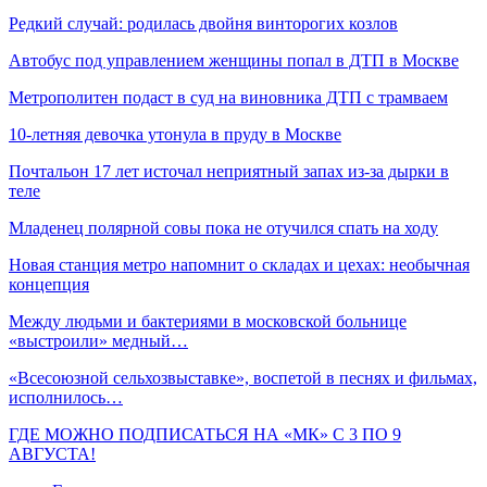
Редкий случай: родилась двойня винторогих козлов
Автобус под управлением женщины попал в ДТП в Москве
Метрополитен подаст в суд на виновника ДТП с трамваем
10-летняя девочка утонула в пруду в Москве
Почтальон 17 лет источал неприятный запах из-за дырки в
теле
Младенец полярной совы пока не отучился спать на ходу
Новая станция метро напомнит о складах и цехах: необычная
концепция
Между людьми и бактериями в московской больнице
«выстроили» медный…
«Всесоюзной сельхозвыставке», воспетой в песнях и фильмах,
исполнилось…
ГДЕ МОЖНО ПОДПИСАТЬСЯ НА «МК» С 3 ПО 9
АВГУСТА!