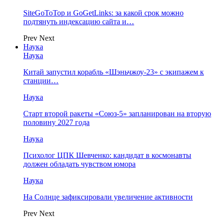
SiteGoToTop и GoGetLinks: за какой срок можно
подтянуть индексацию сайта и…
Prev
Next
Наука
Наука
Китай запустил корабль «Шэньчжоу-23» с экипажем к
станции…
Наука
Старт второй ракеты «Союз-5» запланирован на вторую
половину 2027 года
Наука
Психолог ЦПК Шевченко: кандидат в космонавты
должен обладать чувством юмора
Наука
На Солнце зафиксировали увеличение активности
Prev
Next