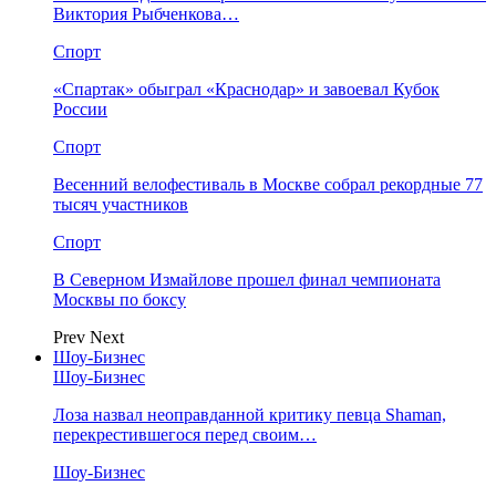
Виктория Рыбченкова…
Спорт
«Спартак» обыграл «Краснодар» и завоевал Кубок
России
Спорт
Весенний велофестиваль в Москве собрал рекордные 77
тысяч участников
Спорт
В Северном Измайлове прошел финал чемпионата
Москвы по боксу
Prev
Next
Шоу-Бизнес
Шоу-Бизнес
Лоза назвал неоправданной критику певца Shaman,
перекрестившегося перед своим…
Шоу-Бизнес