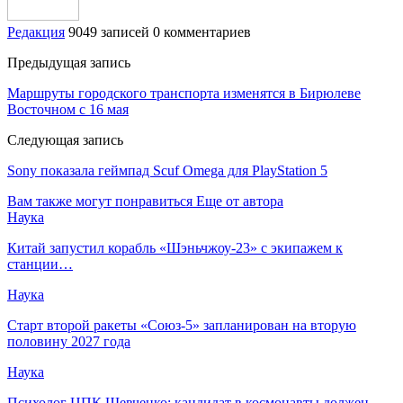
Редакция
9049 записей
0 комментариев
Предыдущая запись
Маршруты городского транспорта изменятся в Бирюлеве
Восточном с 16 мая
Следующая запись
Sony показала геймпад Scuf Omega для PlayStation 5
Вам также могут понравиться
Еще от автора
Наука
Китай запустил корабль «Шэньчжоу-23» с экипажем к
станции…
Наука
Старт второй ракеты «Союз-5» запланирован на вторую
половину 2027 года
Наука
Психолог ЦПК Шевченко: кандидат в космонавты должен