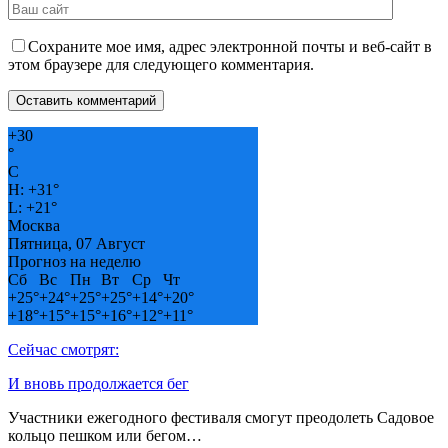
Сохраните мое имя, адрес электронной почты и веб-сайт в
этом браузере для следующего комментария.
+
30
°
C
H:
+
31°
L:
+
21°
Москва
Пятница, 07 Август
Прогноз на неделю
Сб
Вс
Пн
Вт
Ср
Чт
+
25°
+
24°
+
25°
+
25°
+
14°
+
20°
+
18°
+
15°
+
15°
+
16°
+
12°
+
11°
Сейчас смотрят:
И вновь продолжается бег
Участники ежегодного фестиваля смогут преодолеть Садовое
кольцо пешком или бегом…