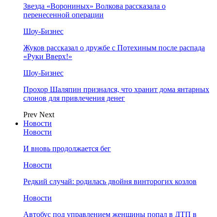
Звезда «Ворониных» Волкова рассказала о
перенесенной операции
Шоу-Бизнес
Жуков рассказал о дружбе с Потехиным после распада
«Руки Вверх!»
Шоу-Бизнес
Прохор Шаляпин признался, что хранит дома янтарных
слонов для привлечения денег
Prev
Next
Новости
Новости
И вновь продолжается бег
Новости
Редкий случай: родилась двойня винторогих козлов
Новости
Автобус под управлением женщины попал в ДТП в