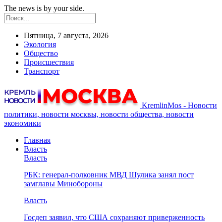
The news is by your side.
Пятница, 7 августа, 2026
Экология
Общество
Происшествия
Транспорт
KremlinMos - Новости
политики, новости москвы, новости общества, новости
экономики
Главная
Власть
Власть
РБК: генерал-полковник МВД Шулика занял пост
замглавы Минобороны
Власть
Госдеп заявил, что США сохраняют приверженность