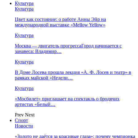
Культура
Культура
Цвет как состояние: о работе Анны Эйр на
международной выставке «Mellow Yellow»
Культура
Москва — двигатель прогрессаГород начинается с
занавеса: Владимир…
Культура
В Доме Лосева прошла лекция «А. Ф. Лосев и театр» в
рамках майской «Недели…
Культура
«Мосбилет» приглашает на спектакль о бродячих
артистах «Белый…
Prev
Next
Спорт
Новости
«Золото не даётся за красивые глаза»: почему чемпионка