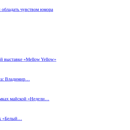
 обладать чувством юмора
й выставке «Mellow Yellow»
еса: Владимир…
рамках майской «Недели…
ах «Белый…