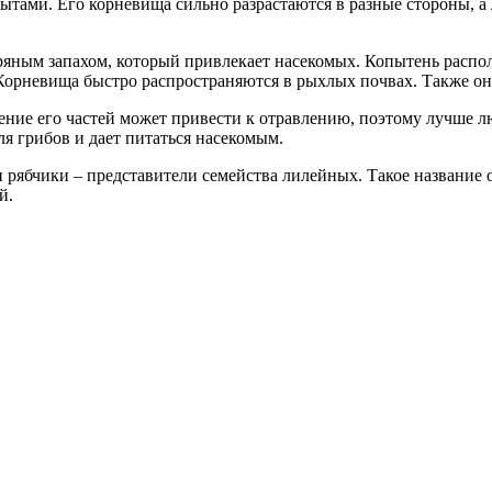
опытами. Его корневища сильно разрастаются в разные стороны,
пряным запахом, который привлекает насекомых. Копытень расп
. Корневища быстро распространяются в рыхлых почвах. Также он
ение его частей может привести к отравлению, поэтому лучше лю
я грибов и дает питаться насекомым.
 рябчики – представители семейства лилейных. Такое название
й.