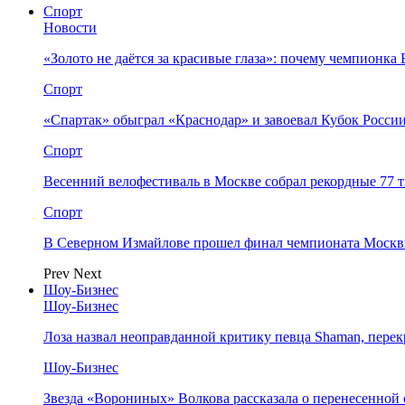
Спорт
Новости
«Золото не даётся за красивые глаза»: почему чемпионк
Спорт
«Спартак» обыграл «Краснодар» и завоевал Кубок Росси
Спорт
Весенний велофестиваль в Москве собрал рекордные 77 
Спорт
В Северном Измайлове прошел финал чемпионата Москв
Prev
Next
Шоу-Бизнес
Шоу-Бизнес
Лоза назвал неоправданной критику певца Shaman, пере
Шоу-Бизнес
Звезда «Ворониных» Волкова рассказала о перенесенной