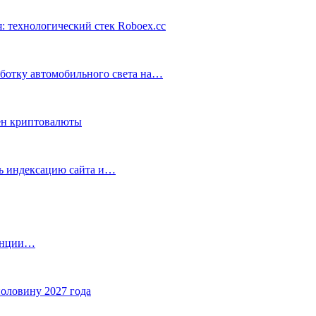
: технологический стек Roboex.cc
аботку автомобильного света на…
ен криптовалюты
ть индексацию сайта и…
танции…
половину 2027 года