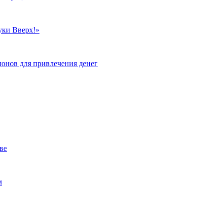
уки Вверх!»
лонов для привлечения денег
ве
м