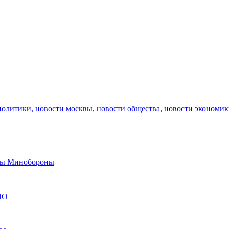
политики, новости москвы, новости общества, новости экономи
авы Минобороны
ЯО