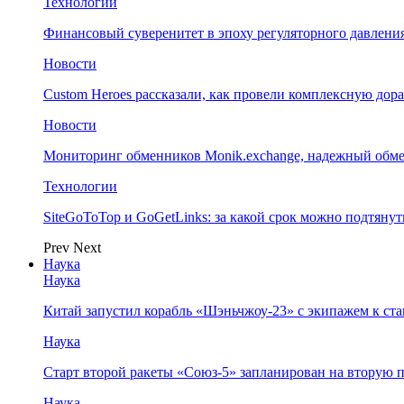
Технологии
Финансовый суверенитет в эпоху регуляторного давления
Новости
Custom Heroes рассказали, как провели комплексную дор
Новости
Мониторинг обменников Monik.exchange, надежный обм
Технологии
SiteGoToTop и GoGetLinks: за какой срок можно подтяну
Prev
Next
Наука
Наука
Китай запустил корабль «Шэньчжоу-23» с экипажем к с
Наука
Старт второй ракеты «Союз-5» запланирован на вторую 
Наука