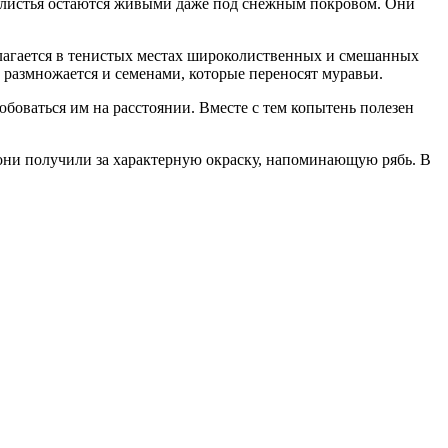
 а листья остаются живыми даже под снежным покровом. Они
олагается в тенистых местах широколиственных и смешанных
 размножается и семенами, которые переносят муравьи.
боваться им на расстоянии. Вместе с тем копытень полезен
 они получили за характерную окраску, напоминающую рябь. В