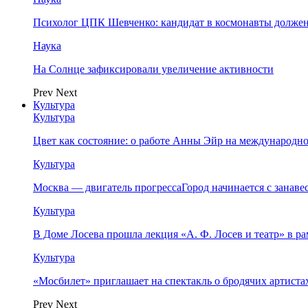
Психолог ЦПК Шевченко: кандидат в космонавты должен
Наука
На Солнце зафиксировали увеличение активности
Prev
Next
Культура
Культура
Цвет как состояние: о работе Анны Эйр на международно
Культура
Москва — двигатель прогрессаГород начинается с занав
Культура
В Доме Лосева прошла лекция «А. Ф. Лосев и театр» в 
Культура
«Мосбилет» приглашает на спектакль о бродячих артист
Prev
Next