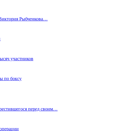
а Виктория Рыбченкова…
и
тысяч участников
ы по боксу
крестившегося перед своим…
 операции