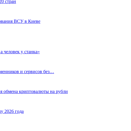
20 стран
ования ВСУ в Киеве
а человек у станка»
бменников и сервисов без…
ля обмена криптовалюты на рубли
у 2026 года