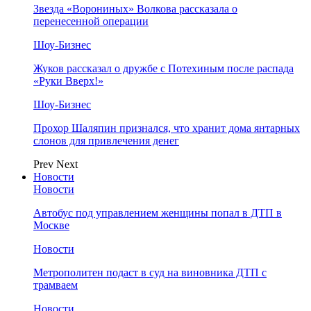
Звезда «Ворониных» Волкова рассказала о
перенесенной операции
Шоу-Бизнес
Жуков рассказал о дружбе с Потехиным после распада
«Руки Вверх!»
Шоу-Бизнес
Прохор Шаляпин признался, что хранит дома янтарных
слонов для привлечения денег
Prev
Next
Новости
Новости
Автобус под управлением женщины попал в ДТП в
Москве
Новости
Метрополитен подаст в суд на виновника ДТП с
трамваем
Новости