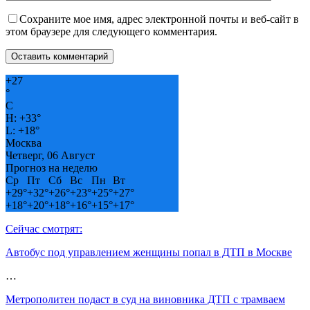
Сохраните мое имя, адрес электронной почты и веб-сайт в
этом браузере для следующего комментария.
+
27
°
C
H:
+
33°
L:
+
18°
Москва
Четверг, 06 Август
Прогноз на неделю
Ср
Пт
Сб
Вс
Пн
Вт
+
29°
+
32°
+
26°
+
23°
+
25°
+
27°
+
18°
+
20°
+
18°
+
16°
+
15°
+
17°
Сейчас смотрят:
Автобус под управлением женщины попал в ДТП в Москве
…
Метрополитен подаст в суд на виновника ДТП с трамваем