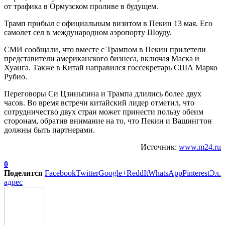
от трафика в Ормузском проливе в будущем.
Трамп прибыл с официальным визитом в Пекин 13 мая. Его
самолет сел в международном аэропорту Шоуду.
СМИ сообщали, что вместе с Трампом в Пекин прилетели
представители американского бизнеса, включая Маска и
Хуанга. Также в Китай направился госсекретарь США Марко
Рубио.
Переговоры Си Цзиньпина и Трампа длились более двух
часов. Во время встречи китайский лидер отметил, что
сотрудничество двух стран может принести пользу обеим
сторонам, обратив внимание на то, что Пекин и Вашингтон
должны быть партнерами.
Источник:
www.m24.ru
0
Поделится
Facebook
Twitter
Google+
ReddIt
WhatsApp
Pinterest
Эл.
адрес