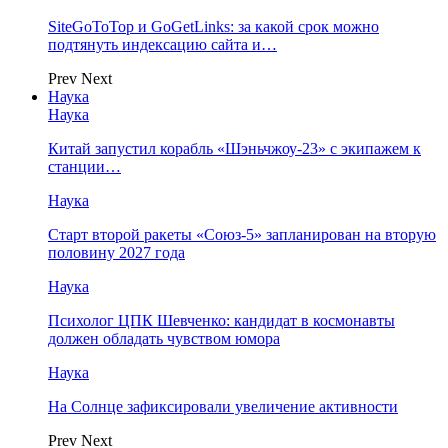
SiteGoToTop и GoGetLinks: за какой срок можно
подтянуть индексацию сайта и…
Prev
Next
Наука
Наука
Китай запустил корабль «Шэньчжоу-23» с экипажем к
станции…
Наука
Старт второй ракеты «Союз-5» запланирован на вторую
половину 2027 года
Наука
Психолог ЦПК Шевченко: кандидат в космонавты
должен обладать чувством юмора
Наука
На Солнце зафиксировали увеличение активности
Prev
Next