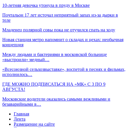
10-летняя девочка утонула в пруду в Москве
Почтальон 17 лет источал неприятный запах из-за дырки в
теле
Младенец полярной совы пока не отучился спать на ходу
Новая станция метро напомнит о складах и цехах: необычная
концепция
Между людьми и бактериями в московской больнице
«выстроили» медный…
«Всесоюзной сельхозвыставке», воспетой в песнях и фильмах,
исполнилось…
ГДЕ МОЖНО ПОДПИСАТЬСЯ НА «МК» С 3 ПО 9
АВГУСТА!
Московские водители оказались самыми вежливыми и
безаварийными в…
Главная
Лента
Размещение на сайте