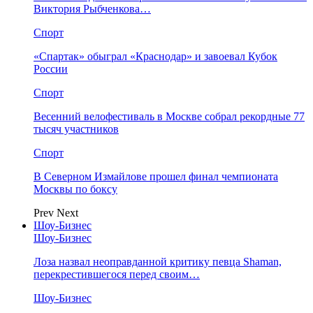
Виктория Рыбченкова…
Спорт
«Спартак» обыграл «Краснодар» и завоевал Кубок
России
Спорт
Весенний велофестиваль в Москве собрал рекордные 77
тысяч участников
Спорт
В Северном Измайлове прошел финал чемпионата
Москвы по боксу
Prev
Next
Шоу-Бизнес
Шоу-Бизнес
Лоза назвал неоправданной критику певца Shaman,
перекрестившегося перед своим…
Шоу-Бизнес