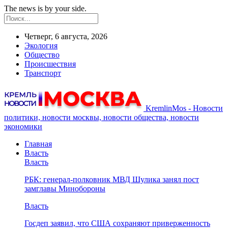
The news is by your side.
Четверг, 6 августа, 2026
Экология
Общество
Происшествия
Транспорт
KremlinMos - Новости
политики, новости москвы, новости общества, новости
экономики
Главная
Власть
Власть
РБК: генерал-полковник МВД Шулика занял пост
замглавы Минобороны
Власть
Госдеп заявил, что США сохраняют приверженность