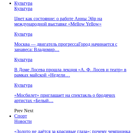
Культура
Культура
Цвет как состояние: о работе Анны Эйр на
международной выставке «Mellow Yellow»
Культура
Москва — двигатель прогрессаГород начинается с
занавеса: Владимир…
Культура
В Доме Лосева прошла лекция «А. Ф. Лосев и театр» в
рамках майской «Недели…
Культура
«Мосбилет» приглашает на спектакль о бродячих
артистах «Белый…
Prev
Next
Спорт
Новости
«Золото не даётся за красивые глаза»: почему чемпионка