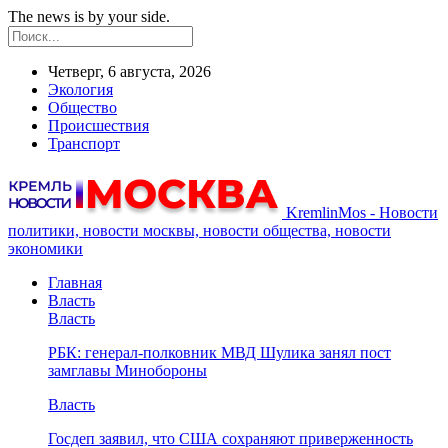
The news is by your side.
Четверг, 6 августа, 2026
Экология
Общество
Происшествия
Транспорт
KremlinMos - Новости
политики, новости москвы, новости общества, новости
экономики
Главная
Власть
Власть
РБК: генерал-полковник МВД Шулика занял пост
замглавы Минобороны
Власть
Госдеп заявил, что США сохраняют приверженность