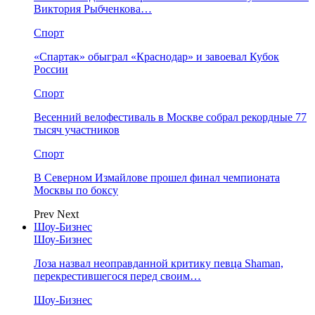
Виктория Рыбченкова…
Спорт
«Спартак» обыграл «Краснодар» и завоевал Кубок
России
Спорт
Весенний велофестиваль в Москве собрал рекордные 77
тысяч участников
Спорт
В Северном Измайлове прошел финал чемпионата
Москвы по боксу
Prev
Next
Шоу-Бизнес
Шоу-Бизнес
Лоза назвал неоправданной критику певца Shaman,
перекрестившегося перед своим…
Шоу-Бизнес