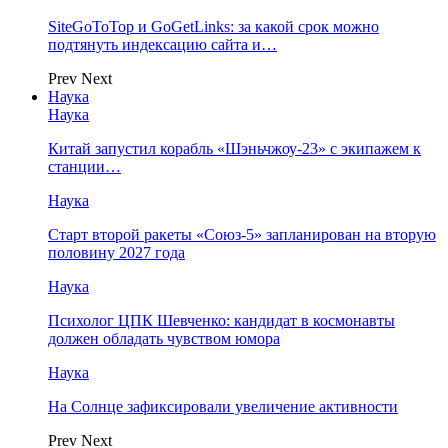
SiteGoToTop и GoGetLinks: за какой срок можно
подтянуть индексацию сайта и…
Prev
Next
Наука
Наука
Китай запустил корабль «Шэньчжоу-23» с экипажем к
станции…
Наука
Старт второй ракеты «Союз-5» запланирован на вторую
половину 2027 года
Наука
Психолог ЦПК Шевченко: кандидат в космонавты
должен обладать чувством юмора
Наука
На Солнце зафиксировали увеличение активности
Prev
Next