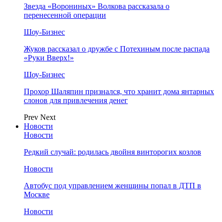
Звезда «Ворониных» Волкова рассказала о
перенесенной операции
Шоу-Бизнес
Жуков рассказал о дружбе с Потехиным после распада
«Руки Вверх!»
Шоу-Бизнес
Прохор Шаляпин признался, что хранит дома янтарных
слонов для привлечения денег
Prev
Next
Новости
Новости
Редкий случай: родилась двойня винторогих козлов
Новости
Автобус под управлением женщины попал в ДТП в
Москве
Новости