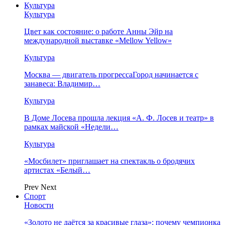
Культура
Культура
Цвет как состояние: о работе Анны Эйр на
международной выставке «Mellow Yellow»
Культура
Москва — двигатель прогрессаГород начинается с
занавеса: Владимир…
Культура
В Доме Лосева прошла лекция «А. Ф. Лосев и театр» в
рамках майской «Недели…
Культура
«Мосбилет» приглашает на спектакль о бродячих
артистах «Белый…
Prev
Next
Спорт
Новости
«Золото не даётся за красивые глаза»: почему чемпионка