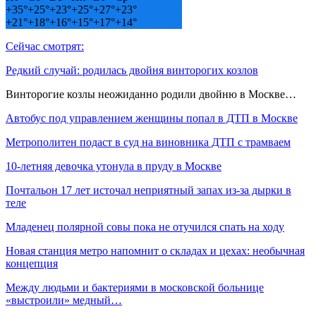
+
35°
+
25°
+
23°
+
25°
+
27°
+
23°
+
21°
+
18°
+
16°
+
15°
+
17°
+
14°
Сейчас смотрят:
Редкий случай: родилась двойня винторогих козлов
Винторогие козлы неожиданно родили двойню в Москве…
Автобус под управлением женщины попал в ДТП в Москве
Метрополитен подаст в суд на виновника ДТП с трамваем
10-летняя девочка утонула в пруду в Москве
Почтальон 17 лет источал неприятный запах из-за дырки в
теле
Младенец полярной совы пока не отучился спать на ходу
Новая станция метро напомнит о складах и цехах: необычная
концепция
Между людьми и бактериями в московской больнице
«выстроили» медный…