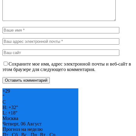
Сохраните мое имя, адрес электронной почты и веб-сайт в
этом браузере для следующего комментария.
+
29
°
C
H:
+
32°
L:
+
18°
Москва
Четверг, 06 Август
Прогноз на неделю
Пт
Сб
Вс
Пн
Вт
Ср