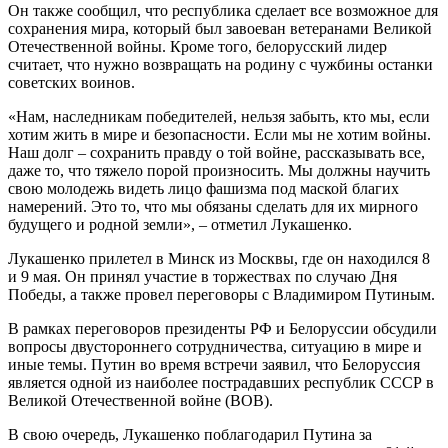
Он также сообщил, что республика сделает все возможное для
сохранения мира, который был завоеван ветеранами Великой
Отечественной войны. Кроме того, белорусский лидер
считает, что нужно возвращать на родину с чужбины останки
советских воинов.
«Нам, наследникам победителей, нельзя забыть, кто мы, если
хотим жить в мире и безопасности. Если мы не хотим войны.
Наш долг – сохранить правду о той войне, рассказывать все,
даже то, что тяжело порой произносить. Мы должны научить
свою молодежь видеть лицо фашизма под маской благих
намерений. Это то, что мы обязаны сделать для их мирного
будущего и родной земли», – отметил Лукашенко.
Лукашенко прилетел в Минск из Москвы, где он находился 8
и 9 мая. Он принял участие в торжествах по случаю Дня
Победы, а также провел переговоры с Владимиром Путиным.
В рамках переговоров президенты РФ и Белоруссии обсудили
вопросы двустороннего сотрудничества, ситуацию в мире и
иные темы. Путин во время встречи заявил, что Белоруссия
является одной из наиболее пострадавших республик СССР в
Великой Отечественной войне (ВОВ).
В свою очередь, Лукашенко поблагодарил Путина за