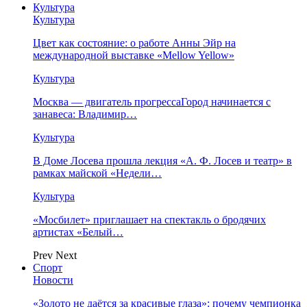
Культура
Культура
Цвет как состояние: о работе Анны Эйр на
международной выставке «Mellow Yellow»
Культура
Москва — двигатель прогрессаГород начинается с
занавеса: Владимир…
Культура
В Доме Лосева прошла лекция «А. Ф. Лосев и театр» в
рамках майской «Недели…
Культура
«Мосбилет» приглашает на спектакль о бродячих
артистах «Белый…
Prev
Next
Спорт
Новости
«Золото не даётся за красивые глаза»: почему чемпионка