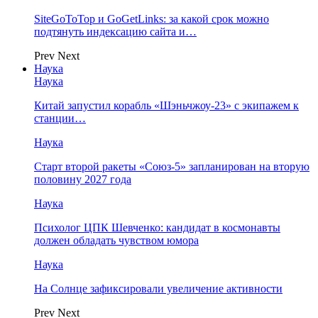
SiteGoToTop и GoGetLinks: за какой срок можно
подтянуть индексацию сайта и…
Prev
Next
Наука
Наука
Китай запустил корабль «Шэньчжоу-23» с экипажем к
станции…
Наука
Старт второй ракеты «Союз-5» запланирован на вторую
половину 2027 года
Наука
Психолог ЦПК Шевченко: кандидат в космонавты
должен обладать чувством юмора
Наука
На Солнце зафиксировали увеличение активности
Prev
Next