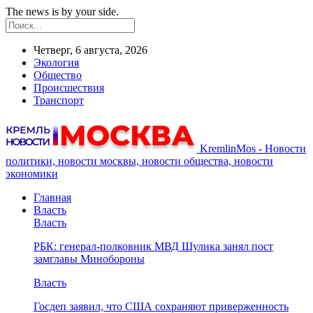
The news is by your side.
Четверг, 6 августа, 2026
Экология
Общество
Происшествия
Транспорт
KremlinMos - Новости
политики, новости москвы, новости общества, новости
экономики
Главная
Власть
Власть
РБК: генерал-полковник МВД Шулика занял пост
замглавы Минобороны
Власть
Госдеп заявил, что США сохраняют приверженность