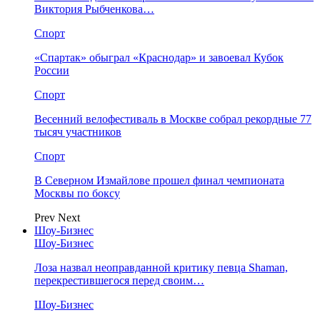
Виктория Рыбченкова…
Спорт
«Спартак» обыграл «Краснодар» и завоевал Кубок
России
Спорт
Весенний велофестиваль в Москве собрал рекордные 77
тысяч участников
Спорт
В Северном Измайлове прошел финал чемпионата
Москвы по боксу
Prev
Next
Шоу-Бизнес
Шоу-Бизнес
Лоза назвал неоправданной критику певца Shaman,
перекрестившегося перед своим…
Шоу-Бизнес