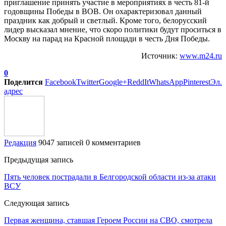
приглашение принять участие в мероприятиях в честь 81-й
годовщины Победы в ВОВ. Он охарактеризовал данный
праздник как добрый и светлый. Кроме того, белорусский
лидер высказал мнение, что скоро политики будут проситься в
Москву на парад на Красной площади в честь Дня Победы.
Источник:
www.m24.ru
0
Поделится
Facebook
Twitter
Google+
ReddIt
WhatsApp
Pinterest
Эл.
адрес
Редакция
9047 записей
0 комментариев
Предыдущая запись
Пять человек пострадали в Белгородской области из-за атаки
ВСУ
Следующая запись
Первая женщина, ставшая Героем России на СВО, смотрела