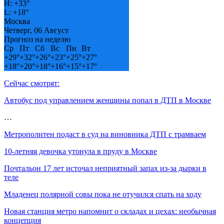
H:
+
33°
L:
+
18°
Москва
Четверг, 06 Август
Прогноз на неделю
Ср
Пт
Сб
Вс
Пн
Вт
+
29°
+
32°
+
26°
+
23°
+
25°
+
27°
+
18°
+
20°
+
18°
+
16°
+
15°
+
17°
Сейчас смотрят:
Автобус под управлением женщины попал в ДТП в Москве
…
Метрополитен подаст в суд на виновника ДТП с трамваем
10-летняя девочка утонула в пруду в Москве
Почтальон 17 лет источал неприятный запах из-за дырки в
теле
Младенец полярной совы пока не отучился спать на ходу
Новая станция метро напомнит о складах и цехах: необычная
концепция