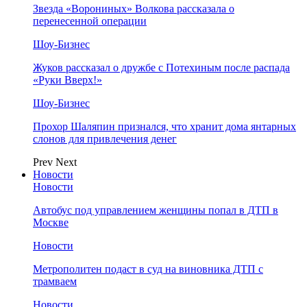
Звезда «Ворониных» Волкова рассказала о
перенесенной операции
Шоу-Бизнес
Жуков рассказал о дружбе с Потехиным после распада
«Руки Вверх!»
Шоу-Бизнес
Прохор Шаляпин признался, что хранит дома янтарных
слонов для привлечения денег
Prev
Next
Новости
Новости
Автобус под управлением женщины попал в ДТП в
Москве
Новости
Метрополитен подаст в суд на виновника ДТП с
трамваем
Новости