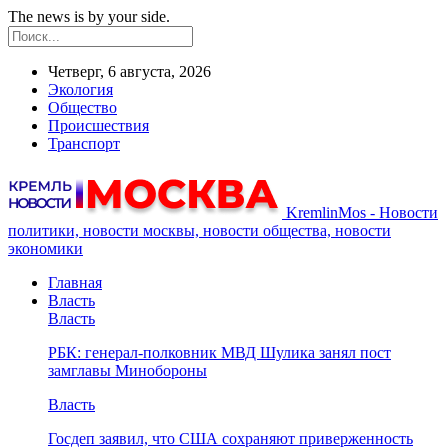
The news is by your side.
Четверг, 6 августа, 2026
Экология
Общество
Происшествия
Транспорт
KremlinMos - Новости
политики, новости москвы, новости общества, новости
экономики
Главная
Власть
Власть
РБК: генерал-полковник МВД Шулика занял пост
замглавы Минобороны
Власть
Госдеп заявил, что США сохраняют приверженность