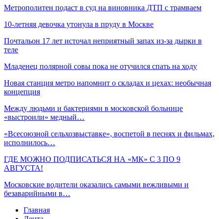
Метрополитен подаст в суд на виновника ДТП с трамваем
10-летняя девочка утонула в пруду в Москве
Почтальон 17 лет источал неприятный запах из-за дырки в
теле
Младенец полярной совы пока не отучился спать на ходу
Новая станция метро напомнит о складах и цехах: необычная
концепция
Между людьми и бактериями в московской больнице
«выстроили» медный…
«Всесоюзной сельхозвыставке», воспетой в песнях и фильмах,
исполнилось…
ГДЕ МОЖНО ПОДПИСАТЬСЯ НА «МК» С 3 ПО 9
АВГУСТА!
Московские водители оказались самыми вежливыми и
безаварийными в…
Главная
Лента