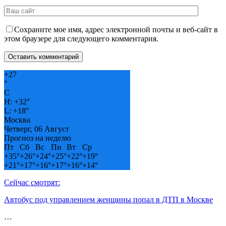
Сохраните мое имя, адрес электронной почты и веб-сайт в
этом браузере для следующего комментария.
+
27
°
C
H:
+
32°
L:
+
18°
Москва
Четверг, 06 Август
Прогноз на неделю
Пт
Сб
Вс
Пн
Вт
Ср
+
35°
+
26°
+
24°
+
25°
+
22°
+
19°
+
21°
+
17°
+
16°
+
17°
+
16°
+
14°
Сейчас смотрят:
Автобус под управлением женщины попал в ДТП в Москве
…