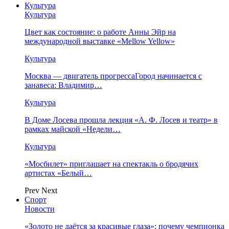
Культура
Культура
Цвет как состояние: о работе Анны Эйр на
международной выставке «Mellow Yellow»
Культура
Москва — двигатель прогрессаГород начинается с
занавеса: Владимир…
Культура
В Доме Лосева прошла лекция «А. Ф. Лосев и театр» в
рамках майской «Недели…
Культура
«Мосбилет» приглашает на спектакль о бродячих
артистах «Белый…
Prev
Next
Спорт
Новости
«Золото не даётся за красивые глаза»: почему чемпионка