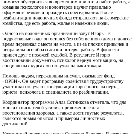
помогут обустроиться во временном приюте и найти работу, а
команда психологов и волонтеров научит правильно
оформлять резюме и проходить собеседования. После
реабилитации подопечных фонда отправляют на фермерские
хозяйства, где есть работа, жилье и надежные люди.
Одного из подопечных организации зовут Игорь – в
подростковые годы он остался без собственного дома и долгое
время переезжал с места на место, а из-за плохих привычек и
неправильного образа жизни потерял работу. В фонд его
привел друг с похожей судьбой. В результате Игорю
восстановили документы, психолог вернул мотивацию, на
специальных курсах он получил навыки токаря.
Помощь людям, пережившим инсульт, оказывает фонд
«ОРБИ». Он ведет программу содействия трудоустройству –
участники получают консультации карьерного эксперта,
юриста, психолога и специалиста по реабилитации.
Координатор программы Алла Сотникова отметила, что для
многих соискателей усилия, приложенные для
восстановления здоровья, а также достигнутые результаты,
являются новым опытом и примером личностных
достижений.
Участницей программы стала Светлана Дашиева. В возрасте