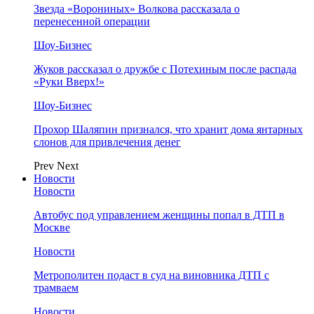
Звезда «Ворониных» Волкова рассказала о
перенесенной операции
Шоу-Бизнес
Жуков рассказал о дружбе с Потехиным после распада
«Руки Вверх!»
Шоу-Бизнес
Прохор Шаляпин признался, что хранит дома янтарных
слонов для привлечения денег
Prev
Next
Новости
Новости
Автобус под управлением женщины попал в ДТП в
Москве
Новости
Метрополитен подаст в суд на виновника ДТП с
трамваем
Новости