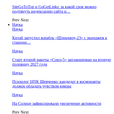
SiteGoToTop и GoGetLinks: за какой срок можно
подтянуть индексацию сайта и…
Prev
Next
Наука
Наука
Китай запустил корабль «Шэньчжоу-23» с экипажем к
станции…
Наука
Старт второй ракеты «Союз-5» запланирован на вторую
половину 2027 года
Наука
Психолог ЦПК Шевченко: кандидат в космонавты
должен обладать чувством юмора
Наука
На Солнце зафиксировали увеличение активности
Prev
Next