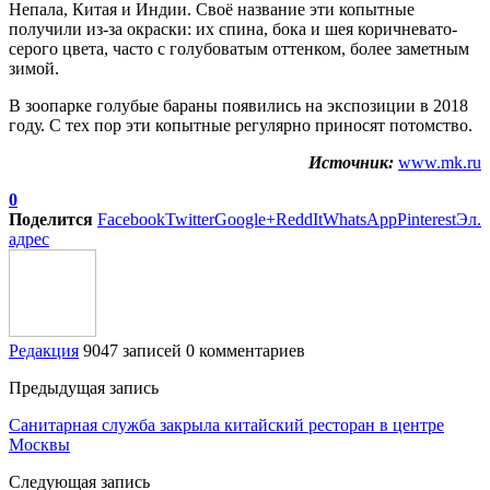
Непала, Китая и Индии. Своё название эти копытные
получили из-за окраски: их спина, бока и шея коричневато-
серого цвета, часто с голубоватым оттенком, более заметным
зимой.
В зоопарке голубые бараны появились на экспозиции в 2018
году. С тех пор эти копытные регулярно приносят потомство.
Источник:
www.mk.ru
0
Поделится
Facebook
Twitter
Google+
ReddIt
WhatsApp
Pinterest
Эл.
адрес
Редакция
9047 записей
0 комментариев
Предыдущая запись
Санитарная служба закрыла китайский ресторан в центре
Москвы
Следующая запись