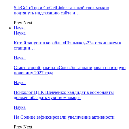
SiteGoToTop и GoGetLinks: за какой срок можно
подтянуть индексацию сайта и…
Prev
Next
Наука
Наука
Китай запустил корабль «Шэньчжоу-23» с экипажем к
станции…
Наука
Старт второй ракеты «Союз-5» запланирован на вторую
половину 2027 года
Наука
Психолог ЦПК Шевченко: кандидат в космонавты
должен обладать чувством юмора
Наука
На Солнце зафиксировали увеличение активности
Prev
Next