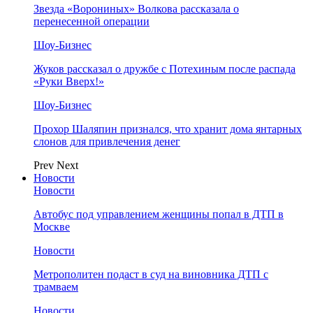
Звезда «Ворониных» Волкова рассказала о
перенесенной операции
Шоу-Бизнес
Жуков рассказал о дружбе с Потехиным после распада
«Руки Вверх!»
Шоу-Бизнес
Прохор Шаляпин признался, что хранит дома янтарных
слонов для привлечения денег
Prev
Next
Новости
Новости
Автобус под управлением женщины попал в ДТП в
Москве
Новости
Метрополитен подаст в суд на виновника ДТП с
трамваем
Новости