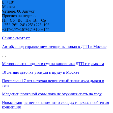
L:
+
18°
Москва
Четверг, 06 Август
Прогноз на неделю
Пт
Сб
Вс
Пн
Вт
Ср
+
35°
+
26°
+
24°
+
25°
+
22°
+
19°
+
21°
+
17°
+
16°
+
17°
+
16°
+
14°
Сейчас смотрят:
Автобус под управлением женщины попал в ДТП в Москве
…
Метрополитен подаст в суд на виновника ДТП с трамваем
10-летняя девочка утонула в пруду в Москве
Почтальон 17 лет источал неприятный запах из-за дырки в
теле
Младенец полярной совы пока не отучился спать на ходу
Новая станция метро напомнит о складах и цехах: необычная
концепция