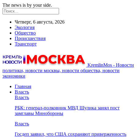
The news is by your side.
Четверг, 6 августа, 2026
Экология
Общество
Происшествия
Транспорт
KremlinMos - Новости
политики, новости москвы, новости общества, новости
экономики
Главная
Власть
Власть
РБК: генерал-полковник МВД Шулика занял пост
замглавы Минобороны
Власть
Госдеп заявил, что США сохраняют приверженность