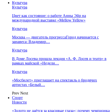
Культура
Культура
Цвет как состояние: о работе Анны Эйр на
международной выставке «Mellow Yellow»
Культура
Москва — двигатель прогрессаГород начинается с
занавеса: Владимир…
Культура
В Доме Лосева прошла лекция «А. Ф. Лосев и театр» в
рамках майской «Недели…
Культура
«Мосбилет» приглашает на спектакль о бродячих
артистах «Белый…
Prev
Next
Спорт
Новости
«Золото не даётся за красивые глаза»: почему чемпионка