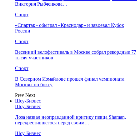
Виктория Рыбченкова…
Спорт
«Спартак» обыграл «Краснодар» и завоевал Кубок
России
Спорт
Весенний велофестиваль в Москве собрал рекордные 77
тысяч участников
Спорт
В Северном Измайлове прошел финал чемпионата
Москвы по боксу
Prev
Next
Шоу-Бизнес
Шоу-Бизнес
Лоза назвал неоправданной критику певца Shaman,
перекрестившегося перед своим…
Шоу-Бизнес