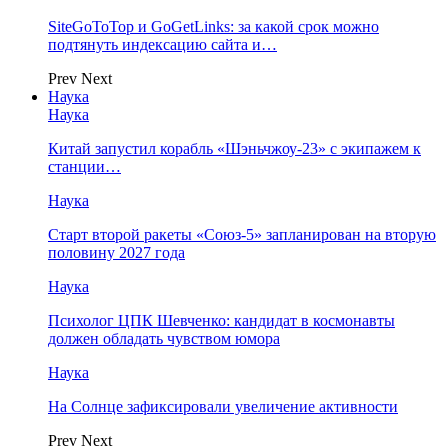
SiteGoToTop и GoGetLinks: за какой срок можно
подтянуть индексацию сайта и…
Prev
Next
Наука
Наука
Китай запустил корабль «Шэньчжоу-23» с экипажем к
станции…
Наука
Старт второй ракеты «Союз-5» запланирован на вторую
половину 2027 года
Наука
Психолог ЦПК Шевченко: кандидат в космонавты
должен обладать чувством юмора
Наука
На Солнце зафиксировали увеличение активности
Prev
Next