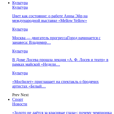
Культура
Культура
Цвет как состояние: о работе Анны Эйр на
международной выставке «Mellow Yellow»
Культура
Москва — двигатель прогрессаГород начинается с
занавеса: Владимир…
Культура
В Доме Лосева прошла лекция «А. Ф. Лосев и театр» в
рамках майской «Недели…
Культура
«Мосбилет» приглашает на спектакль о бродячих
артистах «Белый…
Prev
Next
Спорт
Новости
«Золото не даётся за красивые глаза»: почему чемпионка