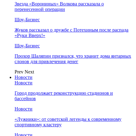
Звезда «Ворониных» Волкова рассказала о
перенесенной операции
Шоу-Бизнес
Жуков рассказал о дружбе с Потехиным после распада
«Руки Вверх!»
Шоу-Бизнес
Прохор Шаляпин признался, что хранит дома янтарных
слонов для привлечения денег
Prev
Next
Новости
Новости
Город продолжает реконструкцию стадионов и
бассейнов
Новости
«Лужники»: от советской легенды к современному
спортивному кластеру
Новости