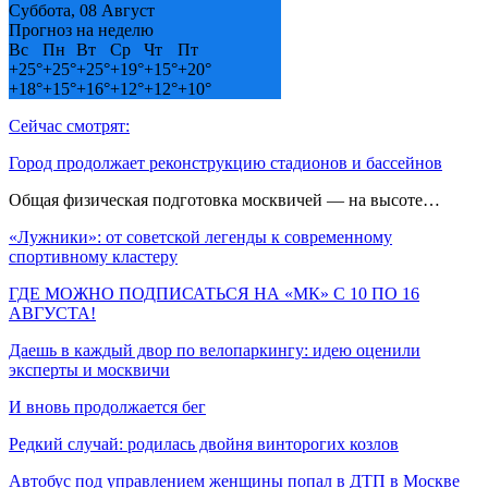
Суббота, 08 Август
Прогноз на неделю
Вс
Пн
Вт
Ср
Чт
Пт
+
25°
+
25°
+
25°
+
19°
+
15°
+
20°
+
18°
+
15°
+
16°
+
12°
+
12°
+
10°
Сейчас смотрят:
Город продолжает реконструкцию стадионов и бассейнов
Общая физическая подготовка москвичей — на высоте…
«Лужники»: от советской легенды к современному
спортивному кластеру
ГДЕ МОЖНО ПОДПИСАТЬСЯ НА «МК» С 10 ПО 16
АВГУСТА!
Даешь в каждый двор по велопаркингу: идею оценили
эксперты и москвичи
И вновь продолжается бег
Редкий случай: родилась двойня винторогих козлов
Автобус под управлением женщины попал в ДТП в Москве