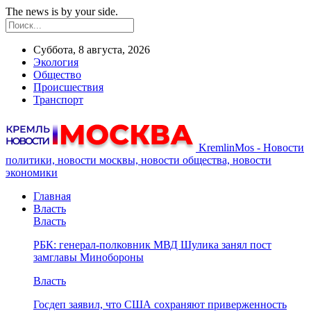
The news is by your side.
Суббота, 8 августа, 2026
Экология
Общество
Происшествия
Транспорт
KremlinMos - Новости
политики, новости москвы, новости общества, новости
экономики
Главная
Власть
Власть
РБК: генерал-полковник МВД Шулика занял пост
замглавы Минобороны
Власть
Госдеп заявил, что США сохраняют приверженность