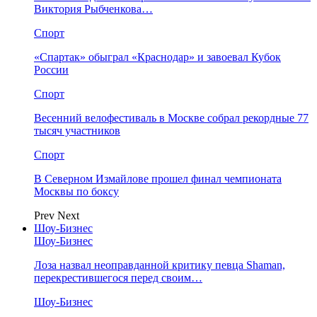
Виктория Рыбченкова…
Спорт
«Спартак» обыграл «Краснодар» и завоевал Кубок
России
Спорт
Весенний велофестиваль в Москве собрал рекордные 77
тысяч участников
Спорт
В Северном Измайлове прошел финал чемпионата
Москвы по боксу
Prev
Next
Шоу-Бизнес
Шоу-Бизнес
Лоза назвал неоправданной критику певца Shaman,
перекрестившегося перед своим…
Шоу-Бизнес