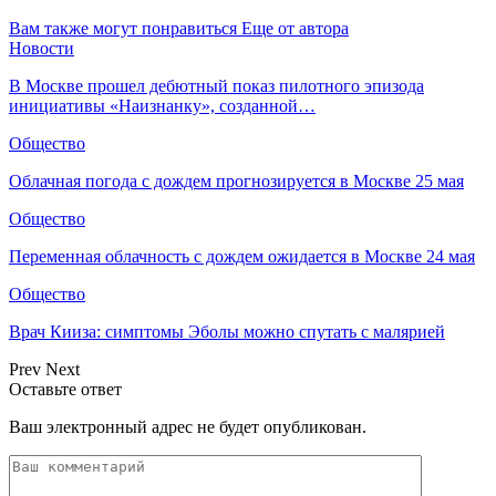
Вам также могут понравиться
Еще от автора
Новости
В Москве прошел дебютный показ пилотного эпизода
инициативы «Наизнанку», созданной…
Общество
Облачная погода с дождем прогнозируется в Москве 25 мая
Общество
Переменная облачность с дождем ожидается в Москве 24 мая
Общество
Врач Кииза: симптомы Эболы можно спутать с малярией
Prev
Next
Оставьте ответ
Ваш электронный адрес не будет опубликован.