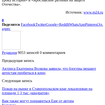
уроку истории» и «Ярославские ратники на защите
Отечества».
Источник:
www.m24.ru
0
Поделится
Facebook
Twitter
Google+
ReddIt
WhatsApp
Pinterest
Эл.
адрес
Редакция
9053 записей
0 комментариев
Предыдущая запись
Актриса Екатерина Волкова заявила, что блогеры мешают
артистам пробиться в кино
Следующая запись
Пожар на рынке в Ставропольском крае локализован на
площади 1,3 тыс «квадратов»
Вам также могут понравиться
Еще от автора