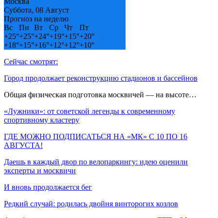
Москва
Суббота, 08 Август
Прогноз на неделю
Вс
Пн
Вт
Ср
Чт
Пт
+
25°
+
25°
+
24°
+
19°
+
15°
+
20°
+
18°
+
15°
+
16°
+
12°
+
12°
+
10°
Сейчас смотрят:
Город продолжает реконструкцию стадионов и бассейнов
Общая физическая подготовка москвичей — на высоте…
«Лужники»: от советской легенды к современному
спортивному кластеру
ГДЕ МОЖНО ПОДПИСАТЬСЯ НА «МК» С 10 ПО 16
АВГУСТА!
Даешь в каждый двор по велопаркингу: идею оценили
эксперты и москвичи
И вновь продолжается бег
Редкий случай: родилась двойня винторогих козлов