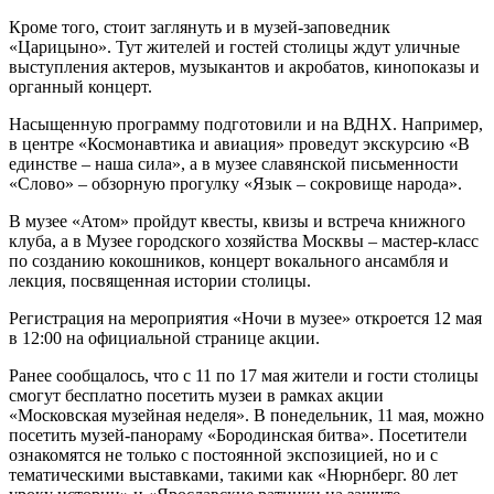
Кроме того, стоит заглянуть и в музей-заповедник
«Царицыно». Тут жителей и гостей столицы ждут уличные
выступления актеров, музыкантов и акробатов, кинопоказы и
органный концерт.
Насыщенную программу подготовили и на ВДНХ. Например,
в центре «Космонавтика и авиация» проведут экскурсию «В
единстве – наша сила», а в музее славянской письменности
«Слово» – обзорную прогулку «Язык – сокровище народа».
В музее «Атом» пройдут квесты, квизы и встреча книжного
клуба, а в Музее городского хозяйства Москвы – мастер-класс
по созданию кокошников, концерт вокального ансамбля и
лекция, посвященная истории столицы.
Регистрация на мероприятия «Ночи в музее» откроется 12 мая
в 12:00 на официальной странице акции.
Ранее сообщалось, что с 11 по 17 мая жители и гости столицы
смогут бесплатно посетить музеи в рамках акции
«Московская музейная неделя». В понедельник, 11 мая, можно
посетить музей-панораму «Бородинская битва». Посетители
ознакомятся не только с постоянной экспозицией, но и с
тематическими выставками, такими как «Нюрнберг. 80 лет