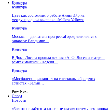
Культура
Культура
Цвет как состояние: о работе Анны Эйр на
международной выставке «Mellow Yellow»
Культура
Москва — двигатель прогрессаГород начинается с
занавеса: Владимир…
Культура
В Доме Лосева прошла лекция «А. Ф. Лосев и театр» в
рамках майской «Недели…
Культура
«Мосбилет» приглашает на спектакль о бродячих
артистах «Белый…
Prev
Next
Спорт
Новости
«Золото не даётся за красивые глаза»: почему чемпионка