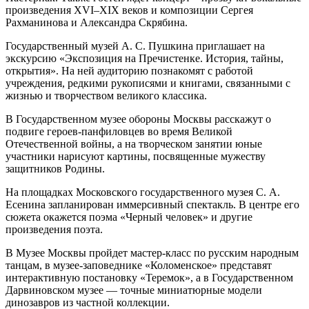
произведения XVI–ХIХ веков и композиции Сергея
Рахманинова и Александра Скрябина.
Государственный музей А. С. Пушкина приглашает на
экскурсию «Экспозиция на Пречистенке. История, тайны,
открытия». На ней аудиторию познакомят с работой
учреждения, редкими рукописями и книгами, связанными с
жизнью и творчеством великого классика.
В Государственном музее обороны Москвы расскажут о
подвиге героев-панфиловцев во время Великой
Отечественной войны, а на творческом занятии юные
участники нарисуют картины, посвященные мужеству
защитников Родины.
На площадках Московского государственного музея С. А.
Есенина запланирован иммерсивный спектакль. В центре его
сюжета окажется поэма «Черный человек» и другие
произведения поэта.
В Музее Москвы пройдет мастер-класс по русским народным
танцам, в музее-заповеднике «Коломенское» представят
интерактивную постановку «Теремок», а в Государственном
Дарвиновском музее — точные миниатюрные модели
динозавров из частной коллекции.