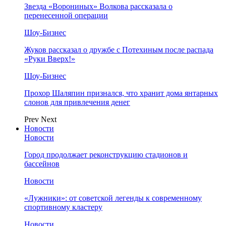
Звезда «Ворониных» Волкова рассказала о
перенесенной операции
Шоу-Бизнес
Жуков рассказал о дружбе с Потехиным после распада
«Руки Вверх!»
Шоу-Бизнес
Прохор Шаляпин признался, что хранит дома янтарных
слонов для привлечения денег
Prev
Next
Новости
Новости
Город продолжает реконструкцию стадионов и
бассейнов
Новости
«Лужники»: от советской легенды к современному
спортивному кластеру
Новости