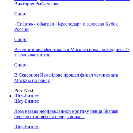
Виктория Рыбченкова…
Спорт
«Спартак» обыграл «Краснодар» и завоевал Кубок
России
Спорт
Весенний велофестиваль в Москве собрал рекордные 77
тысяч участников
Спорт
В Северном Измайлове прошел финал чемпионата
Москвы по боксу
Prev
Next
Шоу-Бизнес
Шоу-Бизнес
Лоза назвал неоправданной критику певца Shaman,
перекрестившегося перед своим…
Шоу-Бизнес