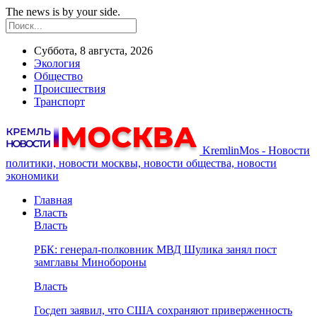
The news is by your side.
Суббота, 8 августа, 2026
Экология
Общество
Происшествия
Транспорт
KremlinMos - Новости
политики, новости москвы, новости общества, новости
экономики
Главная
Власть
Власть
РБК: генерал-полковник МВД Шулика занял пост
замглавы Минобороны
Власть
Госдеп заявил, что США сохраняют приверженность