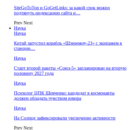
SiteGoToTop и GoGetLinks: за какой срок можно
подтянуть индексацию сайта и…
Prev
Next
Наука
Наука
Китай запустил корабль «Шэньчжоу-23» с экипажем к
станции…
Наука
Старт второй ракеты «Союз-5» запланирован на вторую
половину 2027 года
Наука
Психолог ЦПК Шевченко: кандидат в космонавты
должен обладать чувством юмора
Наука
На Солнце зафиксировали увеличение активности
Prev
Next