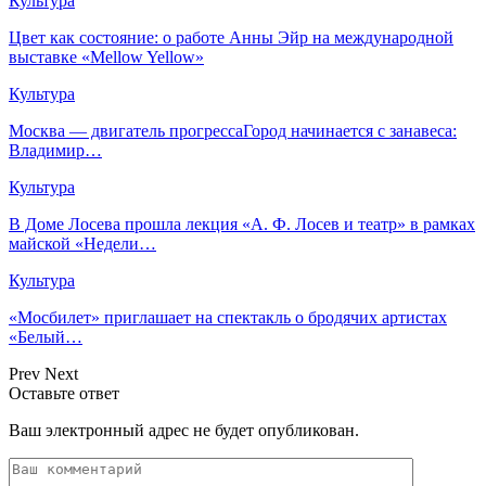
Культура
Цвет как состояние: о работе Анны Эйр на международной
выставке «Mellow Yellow»
Культура
Москва — двигатель прогрессаГород начинается с занавеса:
Владимир…
Культура
В Доме Лосева прошла лекция «А. Ф. Лосев и театр» в рамках
майской «Недели…
Культура
«Мосбилет» приглашает на спектакль о бродячих артистах
«Белый…
Prev
Next
Оставьте ответ
Ваш электронный адрес не будет опубликован.