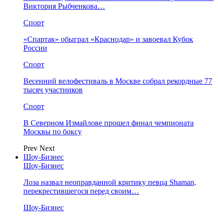
Виктория Рыбченкова…
Спорт
«Спартак» обыграл «Краснодар» и завоевал Кубок
России
Спорт
Весенний велофестиваль в Москве собрал рекордные 77
тысяч участников
Спорт
В Северном Измайлове прошел финал чемпионата
Москвы по боксу
Prev
Next
Шоу-Бизнес
Шоу-Бизнес
Лоза назвал неоправданной критику певца Shaman,
перекрестившегося перед своим…
Шоу-Бизнес