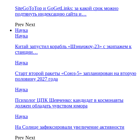
SiteGoToTop и GoGetLinks: за какой срок можно
подтянуть индексацию сайта и…
Prev
Next
Наука
Наука
Китай запустил корабль «Шэньчжоу-23» с экипажем к
станции…
Наука
Старт второй ракеты «Союз-5» запланирован на вторую
половину 2027 года
Наука
Психолог ЦПК Шевченко: кандидат в космонавты
должен обладать чувством юмора
Наука
На Солнце зафиксировали увеличение активности
Prev
Next