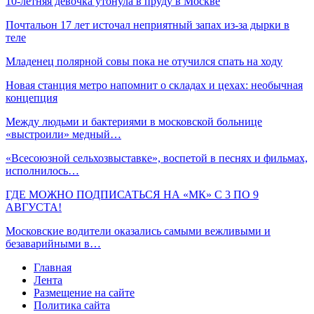
10-летняя девочка утонула в пруду в Москве
Почтальон 17 лет источал неприятный запах из-за дырки в
теле
Младенец полярной совы пока не отучился спать на ходу
Новая станция метро напомнит о складах и цехах: необычная
концепция
Между людьми и бактериями в московской больнице
«выстроили» медный…
«Всесоюзной сельхозвыставке», воспетой в песнях и фильмах,
исполнилось…
ГДЕ МОЖНО ПОДПИСАТЬСЯ НА «МК» С 3 ПО 9
АВГУСТА!
Московские водители оказались самыми вежливыми и
безаварийными в…
Главная
Лента
Размещение на сайте
Политика сайта