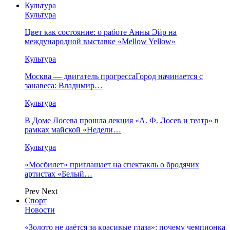
Культура
Культура
Цвет как состояние: о работе Анны Эйр на
международной выставке «Mellow Yellow»
Культура
Москва — двигатель прогрессаГород начинается с
занавеса: Владимир…
Культура
В Доме Лосева прошла лекция «А. Ф. Лосев и театр» в
рамках майской «Недели…
Культура
«Мосбилет» приглашает на спектакль о бродячих
артистах «Белый…
Prev
Next
Спорт
Новости
«Золото не даётся за красивые глаза»: почему чемпионка