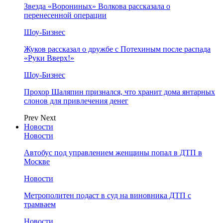
Звезда «Ворониных» Волкова рассказала о
перенесенной операции
Шоу-Бизнес
Жуков рассказал о дружбе с Потехиным после распада
«Руки Вверх!»
Шоу-Бизнес
Прохор Шаляпин признался, что хранит дома янтарных
слонов для привлечения денег
Prev
Next
Новости
Новости
Автобус под управлением женщины попал в ДТП в
Москве
Новости
Метрополитен подаст в суд на виновника ДТП с
трамваем
Новости