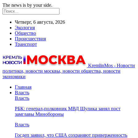
The news is by your side.
Четверг, 6 августа, 2026
Экология
Общество
Происшествия
Транспорт
KremlinMos - Новости
политики, новости москвы, новости общества, новости
экономики
Главная
Власть
Власть
РБК: генерал-полковник МВД Шулика занял пост
замглавы Минобороны
Власть
Госдеп заявил, что США сохраняют приверженность