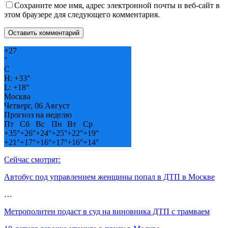
Сохраните мое имя, адрес электронной почты и веб-сайт в
этом браузере для следующего комментария.
+
27
°
C
H:
+
33°
L:
+
18°
Москва
Четверг, 06 Август
Прогноз на неделю
Пт
Сб
Вс
Пн
Вт
Ср
+
35°
+
26°
+
24°
+
25°
+
22°
+
19°
+
21°
+
17°
+
16°
+
17°
+
16°
+
14°
Сейчас смотрят:
Автобус под управлением женщины попал в ДТП в Москве
…
Метрополитен подаст в суд на виновника ДТП с трамваем