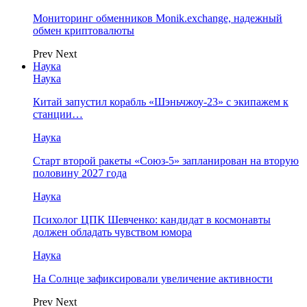
Мониторинг обменников Monik.exchange, надежный
обмен криптовалюты
Prev
Next
Наука
Наука
Китай запустил корабль «Шэньчжоу-23» с экипажем к
станции…
Наука
Старт второй ракеты «Союз-5» запланирован на вторую
половину 2027 года
Наука
Психолог ЦПК Шевченко: кандидат в космонавты
должен обладать чувством юмора
Наука
На Солнце зафиксировали увеличение активности
Prev
Next