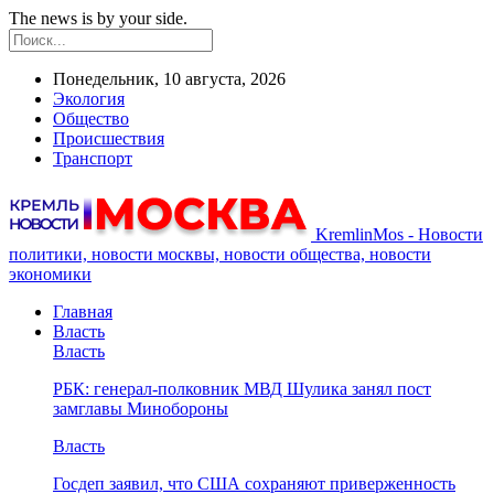
The news is by your side.
Понедельник, 10 августа, 2026
Экология
Общество
Происшествия
Транспорт
KremlinMos - Новости
политики, новости москвы, новости общества, новости
экономики
Главная
Власть
Власть
РБК: генерал-полковник МВД Шулика занял пост
замглавы Минобороны
Власть
Госдеп заявил, что США сохраняют приверженность