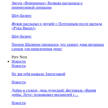
Звезда «Ворониных» Волкова рассказала о
перенесенной операции
Шоу-Бизнес
Жуков рассказал о дружбе с Потехиным после распада
«Руки Вверх!»
Шоу-Бизнес
Прохор Шаляпин признался, что хранит дома янтарных
слонов для привлечения денег
Prev
Next
Новости
Новости
Не зря тебя назвали Златоглавой
Новости
Добро и солнце, день чудесный: фестиваль «Время
добра. Лето» познакомил москвичей с…
Новости