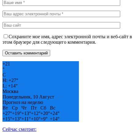
Сохраните мое имя, адрес электронной почты и веб-сайт в
этом браузере для следующего комментария.
+
21
°
C
H:
+
27°
L:
+
14°
Москва
Понедельник, 10 Август
Прогноз на неделю
Вт
Ср
Чт
Пт
Сб
Вс
+
27°
+
19°
+
13°
+
12°
+
20°
+
24°
+
15°
+
13°
+
11°
+
10°
+
9°
+
14°
Сейчас смотрят: