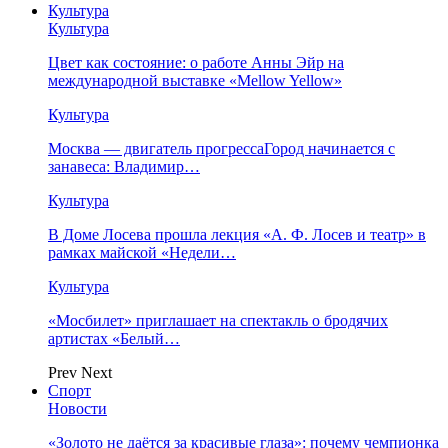
Культура
Культура
Цвет как состояние: о работе Анны Эйр на
международной выставке «Mellow Yellow»
Культура
Москва — двигатель прогрессаГород начинается с
занавеса: Владимир…
Культура
В Доме Лосева прошла лекция «А. Ф. Лосев и театр» в
рамках майской «Недели…
Культура
«Мосбилет» приглашает на спектакль о бродячих
артистах «Белый…
Prev
Next
Спорт
Новости
«Золото не даётся за красивые глаза»: почему чемпионка