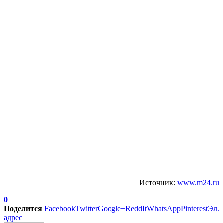
Источник:
www.m24.ru
0
Поделится
Facebook
Twitter
Google+
ReddIt
WhatsApp
Pinterest
Эл.
адрес