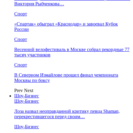
Виктория Рыбченкова…
Спорт
«Спартак» обыграл «Краснодар» и завоевал Кубок
России
Спорт
Весенний велофестиваль в Москве собрал рекордные 77
тысяч участников
Спорт
В Северном Измайлове прошел финал чемпионата
Москвы по боксу
Prev
Next
Шоу-Бизнес
Шоу-Бизнес
Лоза назвал неоправданной критику певца Shaman,
перекрестившегося перед своим…
Шоу-Бизнес