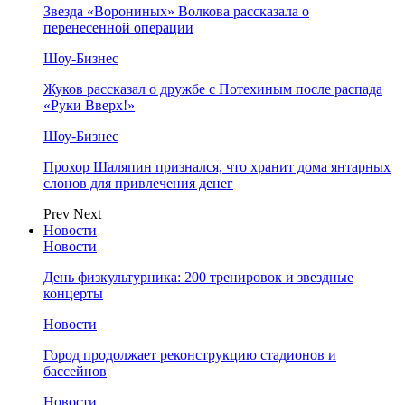
Звезда «Ворониных» Волкова рассказала о
перенесенной операции
Шоу-Бизнес
Жуков рассказал о дружбе с Потехиным после распада
«Руки Вверх!»
Шоу-Бизнес
Прохор Шаляпин признался, что хранит дома янтарных
слонов для привлечения денег
Prev
Next
Новости
Новости
День физкультурника: 200 тренировок и звездные
концерты
Новости
Город продолжает реконструкцию стадионов и
бассейнов
Новости