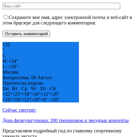
Сохраните мое имя, адрес электронной почты и веб-сайт в
этом браузере для следующего комментария.
+
22
°
C
H:
+
24°
L:
+
18°
Москва
Воскресенье, 09 Август
Прогноз на неделю
Пн
Вт
Ср
Чт
Пт
Сб
+
25°
+
25°
+
18°
+
16°
+
12°
+
20°
+
16°
+
16°
+
12°
+
10°
+
9°
+
10°
Сейчас смотрят:
День физкультурника: 200 тренировок и звездные концерты
Представляем подробный гид по главному спортивному
уикенду августа…