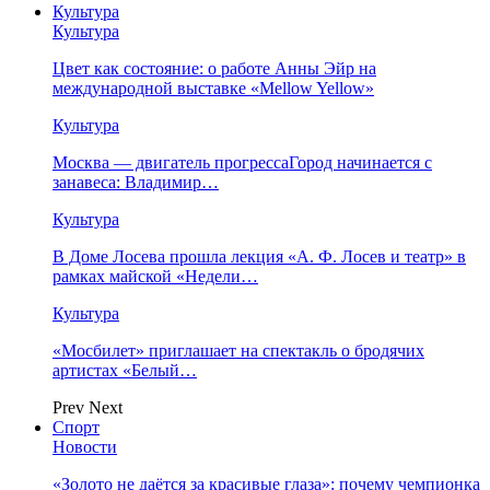
Культура
Культура
Цвет как состояние: о работе Анны Эйр на
международной выставке «Mellow Yellow»
Культура
Москва — двигатель прогрессаГород начинается с
занавеса: Владимир…
Культура
В Доме Лосева прошла лекция «А. Ф. Лосев и театр» в
рамках майской «Недели…
Культура
«Мосбилет» приглашает на спектакль о бродячих
артистах «Белый…
Prev
Next
Спорт
Новости
«Золото не даётся за красивые глаза»: почему чемпионка