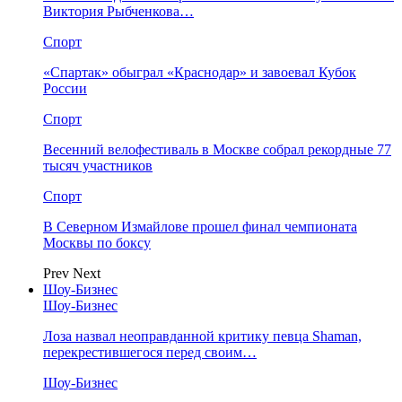
Виктория Рыбченкова…
Спорт
«Спартак» обыграл «Краснодар» и завоевал Кубок
России
Спорт
Весенний велофестиваль в Москве собрал рекордные 77
тысяч участников
Спорт
В Северном Измайлове прошел финал чемпионата
Москвы по боксу
Prev
Next
Шоу-Бизнес
Шоу-Бизнес
Лоза назвал неоправданной критику певца Shaman,
перекрестившегося перед своим…
Шоу-Бизнес