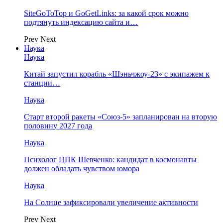
SiteGoToTop и GoGetLinks: за какой срок можно
подтянуть индексацию сайта и…
Prev
Next
Наука
Наука
Китай запустил корабль «Шэньчжоу-23» с экипажем к
станции…
Наука
Старт второй ракеты «Союз-5» запланирован на вторую
половину 2027 года
Наука
Психолог ЦПК Шевченко: кандидат в космонавты
должен обладать чувством юмора
Наука
На Солнце зафиксировали увеличение активности
Prev
Next