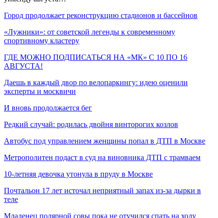
Город продолжает реконструкцию стадионов и бассейнов
«Лужники»: от советской легенды к современному
спортивному кластеру
ГДЕ МОЖНО ПОДПИСАТЬСЯ НА «МК» С 10 ПО 16
АВГУСТА!
Даешь в каждый двор по велопаркингу: идею оценили
эксперты и москвичи
И вновь продолжается бег
Редкий случай: родилась двойня винторогих козлов
Автобус под управлением женщины попал в ДТП в Москве
Метрополитен подаст в суд на виновника ДТП с трамваем
10-летняя девочка утонула в пруду в Москве
Почтальон 17 лет источал неприятный запах из-за дырки в
теле
Младенец полярной совы пока не отучился спать на ходу