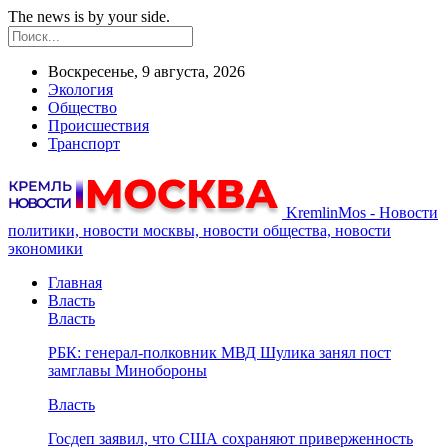
The news is by your side.
Воскресенье, 9 августа, 2026
Экология
Общество
Происшествия
Транспорт
KremlinMos - Новости
политики, новости москвы, новости общества, новости
экономики
Главная
Власть
Власть
РБК: генерал-полковник МВД Шулика занял пост
замглавы Минобороны
Власть
Госдеп заявил, что США сохраняют приверженность