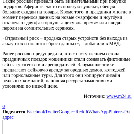
Также россиян призвали быть внимательными при покупке
подарков. Аферисты часто используют уловки, обещая
большие скидки на товары. Кроме того, в праздники многие в
момент переноса данных на новые смартфоны и ноутбуки
отключают двухфакторную защиту «на время» или вводят
пароли на сомнительных сервисах.
«Отдельный риск – продажа старых устройств без выхода из
аккаунтов и полного сброса данных», – добавили в МВД.
Ранее россиян предупредили, что с наступлением сезона
праздничных поездок мошенники стали создавать фиктивные
сайты турагентств и арендодателей. Злоумышленники
предлагают фейковую аренду загородных домов, коттеджей
или горнолыжные туры. Для этого они копируют дизайн
реальных компаний, наполняя ресурсы заманчивыми
условиями по низкой цене.
Источник:
www.m24.ru
0
Поделится
Facebook
Twitter
Google+
ReddIt
WhatsApp
Pinterest
Эл.
адрес