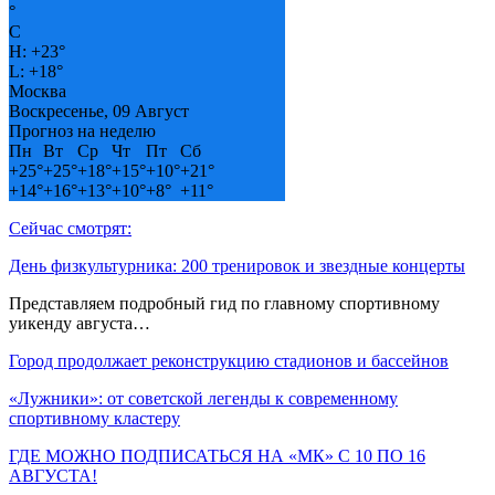
°
C
H:
+
23°
L:
+
18°
Москва
Воскресенье, 09 Август
Прогноз на неделю
Пн
Вт
Ср
Чт
Пт
Сб
+
25°
+
25°
+
18°
+
15°
+
10°
+
21°
+
14°
+
16°
+
13°
+
10°
+
8°
+
11°
Сейчас смотрят:
День физкультурника: 200 тренировок и звездные концерты
Представляем подробный гид по главному спортивному
уикенду августа…
Город продолжает реконструкцию стадионов и бассейнов
«Лужники»: от советской легенды к современному
спортивному кластеру
ГДЕ МОЖНО ПОДПИСАТЬСЯ НА «МК» С 10 ПО 16
АВГУСТА!