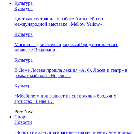
Культура
Культура
Цвет как состояние: о работе Анны Эйр на
международной выставке «Mellow Yellow»
Культура
Москва — двигатель прогрессаГород начинается с
занавеса: Владимир…
Культура
В Доме Лосева прошла лекция «А. Ф. Лосев и театр» в
рамках майской «Недели…
Культура
«Мосбилет» приглашает на спектакль о бродячих
артистах «Белый…
Prev
Next
Спорт
Новости
«Золото не даётся за красивые глаза»: почему чемпионка