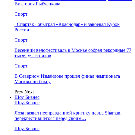
Виктория Рыбченкова…
Спорт
«Спартак» обыграл «Краснодар» и завоевал Кубок
России
Спорт
Весенний велофестиваль в Москве собрал рекордные 77
тысяч участников
Спорт
В Северном Измайлове прошел финал чемпионата
Москвы по боксу
Prev
Next
Шоу-Бизнес
Шоу-Бизнес
Лоза назвал неоправданной критику певца Shaman,
перекрестившегося перед своим…
Шоу-Бизнес