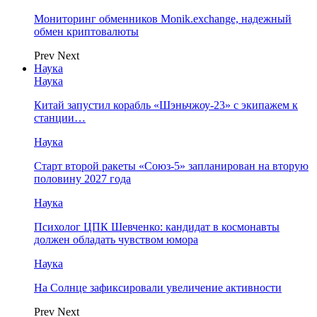
Мониторинг обменников Monik.exchange, надежный
обмен криптовалюты
Prev
Next
Наука
Наука
Китай запустил корабль «Шэньчжоу-23» с экипажем к
станции…
Наука
Старт второй ракеты «Союз-5» запланирован на вторую
половину 2027 года
Наука
Психолог ЦПК Шевченко: кандидат в космонавты
должен обладать чувством юмора
Наука
На Солнце зафиксировали увеличение активности
Prev
Next