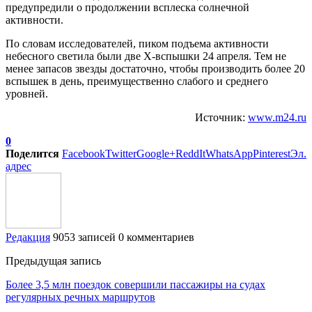
предупредили о продолжении всплеска солнечной
активности.
По словам исследователей, пиком подъема активности
небесного светила были две X-вспышки 24 апреля. Тем не
менее запасов звезды достаточно, чтобы производить более 20
вспышек в день, преимущественно слабого и среднего
уровней.
Источник:
www.m24.ru
0
Поделится
Facebook
Twitter
Google+
ReddIt
WhatsApp
Pinterest
Эл.
адрес
Редакция
9053 записей
0 комментариев
Предыдущая запись
Более 3,5 млн поездок совершили пассажиры на судах
регулярных речных маршрутов