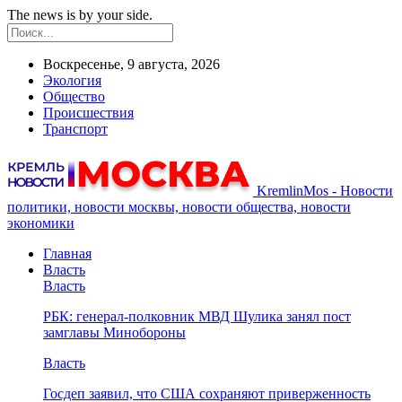
The news is by your side.
Воскресенье, 9 августа, 2026
Экология
Общество
Происшествия
Транспорт
KremlinMos - Новости
политики, новости москвы, новости общества, новости
экономики
Главная
Власть
Власть
РБК: генерал-полковник МВД Шулика занял пост
замглавы Минобороны
Власть
Госдеп заявил, что США сохраняют приверженность