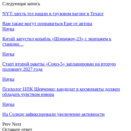
Следующая запись
NYT: шесть тел нашли в грузовом вагоне в Техасе
Вам также могут понравиться
Еще от автора
Наука
Китай запустил корабль «Шэньчжоу-23» с экипажем к
станции…
Наука
Старт второй ракеты «Союз-5» запланирован на вторую
половину 2027 года
Наука
Психолог ЦПК Шевченко: кандидат в космонавты должен
обладать чувством юмора
Наука
На Солнце зафиксировали увеличение активности
Prev
Next
Оставьте ответ