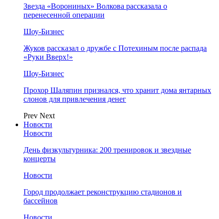
Звезда «Ворониных» Волкова рассказала о
перенесенной операции
Шоу-Бизнес
Жуков рассказал о дружбе с Потехиным после распада
«Руки Вверх!»
Шоу-Бизнес
Прохор Шаляпин признался, что хранит дома янтарных
слонов для привлечения денег
Prev
Next
Новости
Новости
День физкультурника: 200 тренировок и звездные
концерты
Новости
Город продолжает реконструкцию стадионов и
бассейнов
Новости