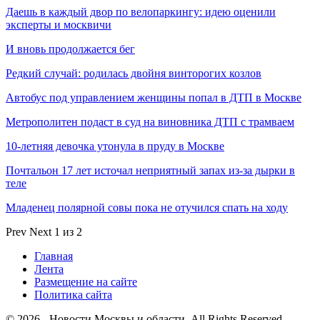
Даешь в каждый двор по велопаркингу: идею оценили
эксперты и москвичи
И вновь продолжается бег
Редкий случай: родилась двойня винторогих козлов
Автобус под управлением женщины попал в ДТП в Москве
Метрополитен подаст в суд на виновника ДТП с трамваем
10-летняя девочка утонула в пруду в Москве
Почтальон 17 лет источал неприятный запах из-за дырки в
теле
Младенец полярной совы пока не отучился спать на ходу
Prev
Next
1 из 2
Главная
Лента
Размещение на сайте
Политика сайта
© 2026 - Новости Москвы и области. All Rights Reserved.