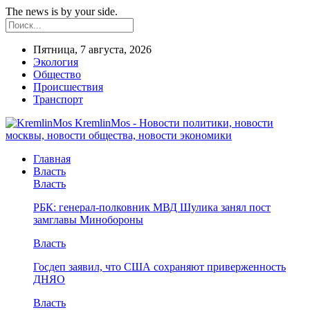
The news is by your side.
Пятница, 7 августа, 2026
Экология
Общество
Происшествия
Транспорт
KremlinMos - Новости политики, новости
москвы, новости общества, новости экономики
Главная
Власть
Власть
РБК: генерал-полковник МВД Шулика занял пост
замглавы Минобороны
Власть
Госдеп заявил, что США сохраняют приверженность
ДНЯО
Власть