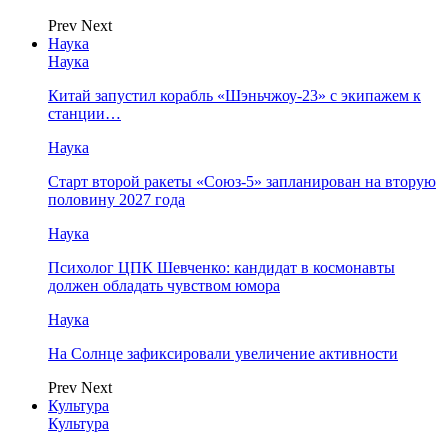
Prev
Next
Наука
Наука
Китай запустил корабль «Шэньчжоу-23» с экипажем к
станции…
Наука
Старт второй ракеты «Союз-5» запланирован на вторую
половину 2027 года
Наука
Психолог ЦПК Шевченко: кандидат в космонавты
должен обладать чувством юмора
Наука
На Солнце зафиксировали увеличение активности
Prev
Next
Культура
Культура