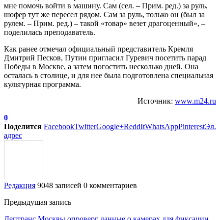
мне помочь войти в машину. Сам (сел. – Прим. ред.) за руль,
шофер тут же пересел рядом. Сам за руль, только он (был за
рулем. – Прим. ред.) – такой «товар» везет драгоценный», –
поделилась преподаватель.
Как ранее отмечал официальный представитель Кремля
Дмитрий Песков, Путин пригласил Гуревич посетить парад
Победы в Москве, а затем погостить несколько дней. Она
осталась в столице, и для нее была подготовлена специальная
культурная программа.
Источник:
www.m24.ru
0
Поделится
Facebook
Twitter
Google+
ReddIt
WhatsApp
Pinterest
Эл.
адрес
Редакция
9048 записей
0 комментариев
Предыдущая запись
Дептранс Москвы опроверг данные о камерах для фиксации