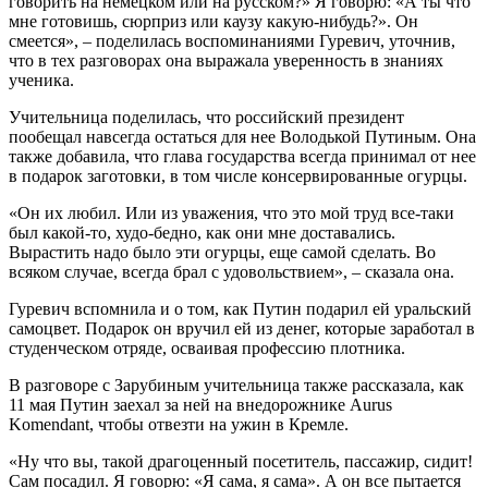
говорить на немецком или на русском?» Я говорю: «А ты что
мне готовишь, сюрприз или каузу какую-нибудь?». Он
смеется», – поделилась воспоминаниями Гуревич, уточнив,
что в тех разговорах она выражала уверенность в знаниях
ученика.
Учительница поделилась, что российский президент
пообещал навсегда остаться для нее Володькой Путиным. Она
также добавила, что глава государства всегда принимал от нее
в подарок заготовки, в том числе консервированные огурцы.
«Он их любил. Или из уважения, что это мой труд все-таки
был какой-то, худо-бедно, как они мне доставались.
Вырастить надо было эти огурцы, еще самой сделать. Во
всяком случае, всегда брал с удовольствием», – сказала она.
Гуревич вспомнила и о том, как Путин подарил ей уральский
самоцвет. Подарок он вручил ей из денег, которые заработал в
студенческом отряде, осваивая профессию плотника.
В разговоре с Зарубиным учительница также рассказала, как
11 мая Путин заехал за ней на внедорожнике Aurus
Komendant, чтобы отвезти на ужин в Кремле.
«Ну что вы, такой драгоценный посетитель, пассажир, сидит!
Сам посадил. Я говорю: «Я сама, я сама». А он все пытается