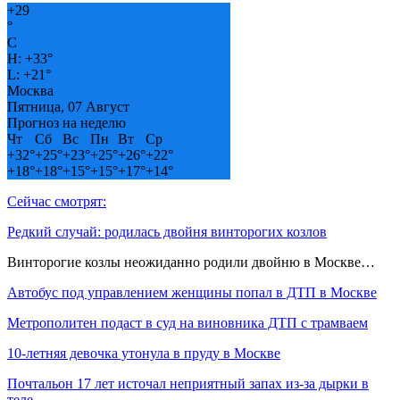
+
29
°
C
H:
+
33°
L:
+
21°
Москва
Пятница, 07 Август
Прогноз на неделю
Чт
Сб
Вс
Пн
Вт
Ср
+
32°
+
25°
+
23°
+
25°
+
26°
+
22°
+
18°
+
18°
+
15°
+
15°
+
17°
+
14°
Сейчас смотрят:
Редкий случай: родилась двойня винторогих козлов
Винторогие козлы неожиданно родили двойню в Москве…
Автобус под управлением женщины попал в ДТП в Москве
Метрополитен подаст в суд на виновника ДТП с трамваем
10-летняя девочка утонула в пруду в Москве
Почтальон 17 лет источал неприятный запах из-за дырки в
теле