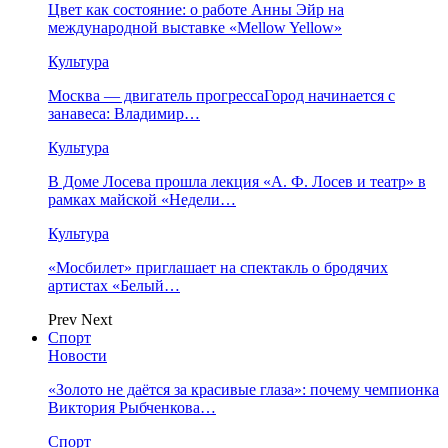
Цвет как состояние: о работе Анны Эйр на
международной выставке «Mellow Yellow»
Культура
Москва — двигатель прогрессаГород начинается с
занавеса: Владимир…
Культура
В Доме Лосева прошла лекция «А. Ф. Лосев и театр» в
рамках майской «Недели…
Культура
«Мосбилет» приглашает на спектакль о бродячих
артистах «Белый…
Prev
Next
Спорт
Новости
«Золото не даётся за красивые глаза»: почему чемпионка
Виктория Рыбченкова…
Спорт