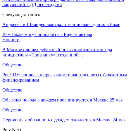
нарушений ПДД пешеходами
Следующая запись
Андреева и Шнайдер выиграли теннисный турнир в Риме
Вам также могут понравиться
Еще от автора
Новости
В Москве прошел дебютный показ пилотного эпизода
инициативы «Наизнанку», созданной…
Общество
РосНОУ: вопросы к прозрачности частного вуза с бюджетным
финансированием
Общество
Облачная погода с дождем прогнозируется в Москве 25 мая
Общество
Переменная облачность с дождем ожидается в Москве 24 мая
Prev
Next