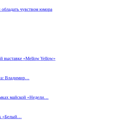
 обладать чувством юмора
й выставке «Mellow Yellow»
еса: Владимир…
рамках майской «Недели…
ах «Белый…