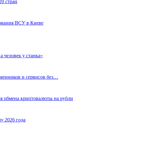
20 стран
ования ВСУ в Киеве
а человек у станка»
бменников и сервисов без…
ля обмена криптовалюты на рубли
у 2026 года