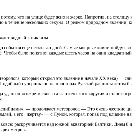
отому, что на улице будет ясно и жарко. Напротив, на столицу
но в течение нескольких секунд. О редком природном явлении, к
: до события еще несколько дней. Самые мощные ливни пойдут во
е. Чтобы было понятно: каждые шесть часов на один квадратный 
теоролога, который открыл это явление в начале ХХ века) — сл
 Подобный суперциклон на просторах Русской равнины летом быва
да удал: он «сожрет» своего атлантического «друга» и станет 
я.
каспийцами», — продолжает метеоролог. — Это очень жесткие ц
млей, а его «жертву» — с Луной, которая, попав под влияние н
, вовсю раскручивается над южной акваторией Балтики. Днем 8
ырех метров.