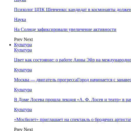
Психолог ЦПК Шевченко: кандидат в космонавты должен
Наука
На Солнце зафиксировали увеличение активности
Prev
Next
Культура
Культура
Цвет как состояние: о работе Анны Эйр на международно
Культура
Москва — двигатель прогрессаГород начинается с занав
Культура
В Доме Лосева прошла лекция «А. Ф. Лосев и театр» в 
Культура
«Мосбилет» приглашает на спектакль о бродячих артист
Prev
Next