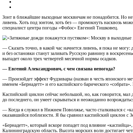
Зонт в ближайшие выходные москвичам не понадобится. Но не п
ливень. Хоть под зонтом, хоть без — промокнуть насквозь мож
специалист центра погоды «Фобос» Евгений Тишковец.
— Сказать точно, в какой час начнется ливень, я пока не могу
и без остановки станут заливать Русскую равнину в воскресень
выпадет около трех четвертей месячной нормы осадков.
— Евгений Александрович, с чем связана непогода?
— Произойдет эффект Фудзивары (назван в честь японского ме
именем «Бернадетт» и его каспийского барического «собрата».
Каспийский циклон сейчас небольшой, но, как говорится, мал 
до последнего, он умеет скрываться и неожиданно возрождатьс
— Когда я служил в Нижнем Поволжье, часто сталкивался с «
оказавшийся поблизости. Я бы сравнил каспийский циклон с Зе
«Бернадетт», который вскоре попадет под влияние «каспийца»
Калининградскую область. Высота морских волн достигает чет