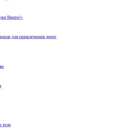
уки Вверх!»
лонов для привлечения денег
ве
м
в теле