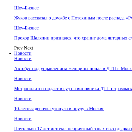
Шоу-Бизнес
Жуков рассказал о дружбе с Потехиным после распада «Р
Шоу-Бизнес
Прохор Шаляпин признался, что хранит дома янтарных с
Prev
Next
Новости
Новости
Автобус под управлением женщины попал в ДТП в Моск
Новости
Метрополитен подаст в суд на виновника ДТП с трамвае
Новости
10-летняя девочка утонула в пруду в Москве
Новости
Почтальон 17 лет источал неприятный запах из-за дырки 