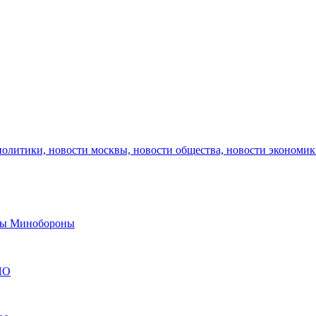
политики, новости москвы, новости общества, новости экономи
авы Минобороны
ЯО