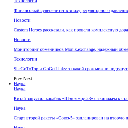
Технологии
Финансовый суверенитет в эпоху регуляторного давления
Новости
Custom Heroes рассказали, как провели комплексную дор
Новости
Мониторинг обменников Monik.exchange, надежный обм
Технологии
SiteGoToTop и GoGetLinks: за какой срок можно подтяну
Prev
Next
Наука
Наука
Китай запустил корабль «Шэньчжоу-23» с экипажем к с
Наука
Старт второй ракеты «Союз-5» запланирован на вторую 
Наука