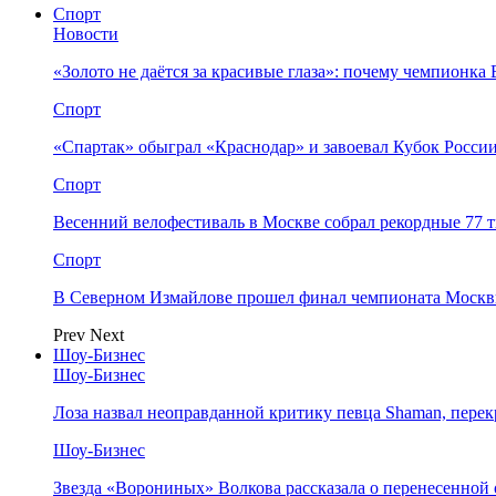
Спорт
Новости
«Золото не даётся за красивые глаза»: почему чемпионк
Спорт
«Спартак» обыграл «Краснодар» и завоевал Кубок Росси
Спорт
Весенний велофестиваль в Москве собрал рекордные 77 
Спорт
В Северном Измайлове прошел финал чемпионата Москв
Prev
Next
Шоу-Бизнес
Шоу-Бизнес
Лоза назвал неоправданной критику певца Shaman, пере
Шоу-Бизнес
Звезда «Ворониных» Волкова рассказала о перенесенной