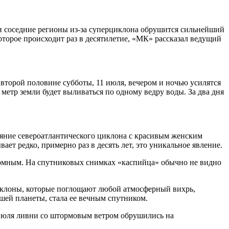
 и соседние регионы из-за суперциклона обрушится сильнейший
оторое происходит раз в десятилетие, «МК» рассказал ведущий
 второй половине субботы, 11 июля, вечером и ночью усилятся
метр земли будет выливаться по одному ведру воды. За два дня
ияние североатлантического циклона с красивым женским
ет редко, примерно раз в десять лет, это уникальное явление.
огромным. На спутниковых снимках «каспийца» обычно не видно
иклоны, которые поглощают любой атмосферный вихрь,
ашей планеты, стала ее вечным спутником.
 июля ливни со штормовым ветром обрушились на