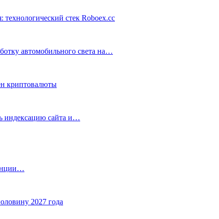
: технологический стек Roboex.cc
аботку автомобильного света на…
ен криптовалюты
ть индексацию сайта и…
танции…
половину 2027 года