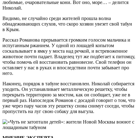
любимые, очаровательные кони. Вот оно, море… – делится
Николай.
Видимо, не случайно среди жителей прошла волна
обнадеживающих слухов, что скоро хозяин увезет свой табун
в Крым.
Рассказ Романова прерывается громким голосом мальчика и
испуганным ржанием. У одной из лошадей копытом
соскальзывает в ямку у моста над речкой, и встревоженное
животное почти падает. Владелец тут же подбегает к питомцу,
чтобы помочь ей восстановить равновесие. Свой телефон он
оставляет у нас в руках и впоследствии почти забывает про
него.
Наконец, порядок в табуне восстановлен. Николай собирается
уходить. Он устанавливает металлическую решетку, чтобы
перекрыть территорию за мостом, как он сообщает, уже не в
первый раз. Напоследок Романов с досадой говорит о том, что
уже через пару часов эту решетку снова снимут соседи, чтобы
пропустить на луг свою собаку для выгула.
МНЕНИЕ ЭКСПЕРТА