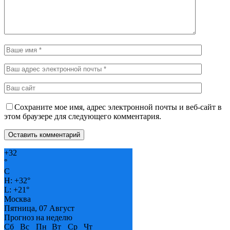
Сохраните мое имя, адрес электронной почты и веб-сайт в
этом браузере для следующего комментария.
+
32
°
C
H:
+
32°
L:
+
21°
Москва
Пятница, 07 Август
Прогноз на неделю
Сб
Вс
Пн
Вт
Ср
Чт