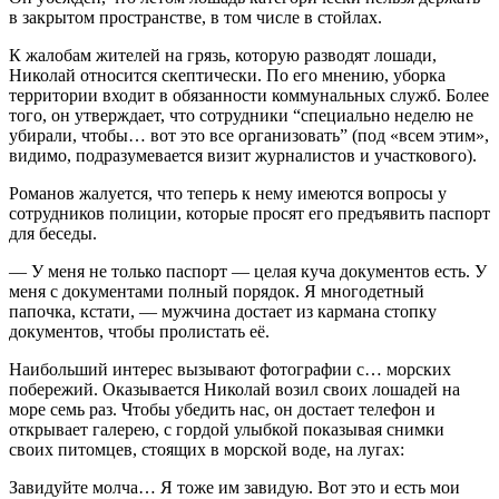
в закрытом пространстве, в том числе в стойлах.
К жалобам жителей на грязь, которую разводят лошади,
Николай относится скептически. По его мнению, уборка
территории входит в обязанности коммунальных служб. Более
того, он утверждает, что сотрудники “специально неделю не
убирали, чтобы… вот это все организовать” (под «всем этим»,
видимо, подразумевается визит журналистов и участкового).
Романов жалуется, что теперь к нему имеются вопросы у
сотрудников полиции, которые просят его предъявить паспорт
для беседы.
— У меня не только паспорт — целая куча документов есть. У
меня с документами полный порядок. Я многодетный
папочка, кстати, — мужчина достает из кармана стопку
документов, чтобы пролистать её.
Наибольший интерес вызывают фотографии с… морских
побережий. Оказывается Николай возил своих лошадей на
море семь раз. Чтобы убедить нас, он достает телефон и
открывает галерею, с гордой улыбкой показывая снимки
своих питомцев, стоящих в морской воде, на лугах:
Завидуйте молча… Я тоже им завидую. Вот это и есть мои