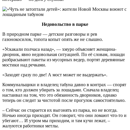
Недовольство в парке
В природном парке — детские разговоры и рев
газонокосилок, топота копыт опять же не слышно.
«Ускакали полчаса назад», — хмуро объясняет женщина-
дворник, явно недовольная ситуацией. По её словам, лошади
разбрасывают пакеты из мусорных ведер, портят деревянные
мостики над речками.
«Заходят сразу по две! А мост может не выдержать».
Коммунальщики и владелец табуна давно в контрах — спорят
о том, кто должен убирать за лошадьми. Сначала владелец
настаивал на том, что это обязанность дворников, однако
теперь он следит за чистотой после прогулок самостоятельно.
– Сейчас он старается их выгонять из парка, но не всегда.
Ночью иногда приходят. Он говорит, что они ломают что-то и
убегают… И утром мы приходим, и там кучи лежат, –
жалуются работники метлы.