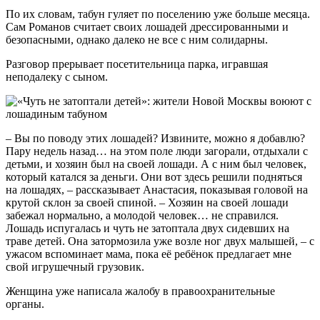
По их словам, табун гуляет по поселению уже больше месяца.
Сам Романов считает своих лошадей дрессированными и
безопасными, однако далеко не все с ним солидарны.
Разговор прерывает посетительница парка, игравшая
неподалеку с сыном.
– Вы по поводу этих лошадей? Извините, можно я добавлю?
Пару недель назад… на этом поле люди загорали, отдыхали с
детьми, и хозяин был на своей лошади. А с ним был человек,
который катался за деньги. Они вот здесь решили подняться
на лошадях, – рассказывает Анастасия, показывая головой на
крутой склон за своей спиной. – Хозяин на своей лошади
забежал нормально, а молодой человек… не справился.
Лошадь испугалась и чуть не затоптала двух сидевших на
траве детей. Она затормозила уже возле ног двух малышей, – с
ужасом вспоминает мама, пока её ребёнок предлагает мне
свой игрушечный грузовик.
Женщина уже написала жалобу в правоохранительные
органы.