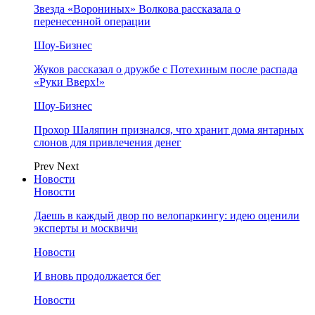
Звезда «Ворониных» Волкова рассказала о
перенесенной операции
Шоу-Бизнес
Жуков рассказал о дружбе с Потехиным после распада
«Руки Вверх!»
Шоу-Бизнес
Прохор Шаляпин признался, что хранит дома янтарных
слонов для привлечения денег
Prev
Next
Новости
Новости
Даешь в каждый двор по велопаркингу: идею оценили
эксперты и москвичи
Новости
И вновь продолжается бег
Новости