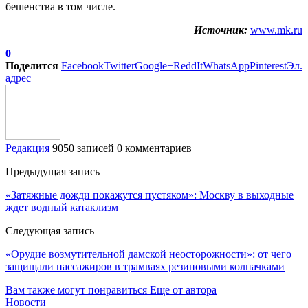
бешенства в том числе.
Источник:
www.mk.ru
0
Поделится
Facebook
Twitter
Google+
ReddIt
WhatsApp
Pinterest
Эл.
адрес
Редакция
9050 записей
0 комментариев
Предыдущая запись
«Затяжные дожди покажутся пустяком»: Москву в выходные
ждет водный катаклизм
Следующая запись
«Орудие возмутительной дамской неосторожности»: от чего
защищали пассажиров в трамваях резиновыми колпачками
Вам также могут понравиться
Еще от автора
Новости