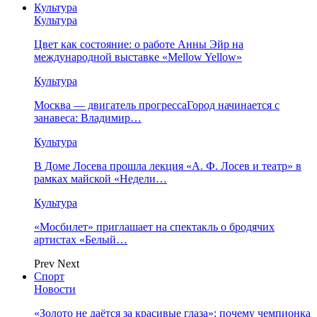
Культура
Культура
Цвет как состояние: о работе Анны Эйр на
международной выставке «Mellow Yellow»
Культура
Москва — двигатель прогрессаГород начинается с
занавеса: Владимир…
Культура
В Доме Лосева прошла лекция «А. Ф. Лосев и театр» в
рамках майской «Недели…
Культура
«Мосбилет» приглашает на спектакль о бродячих
артистах «Белый…
Prev
Next
Спорт
Новости
«Золото не даётся за красивые глаза»: почему чемпионка