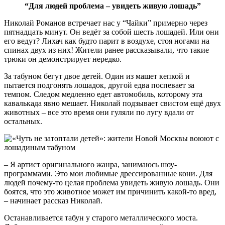
“Для людей проблема – увидеть живую лошадь”
Николай Романов встречает нас у “Чайки” примерно через
пятнадцать минут. Он ведёт за собой шесть лошадей. Или они
его ведут? Лихач как будто парит в воздухе, стоя ногами на
спинах двух из них! Жители ранее рассказывали, что такие
трюки он демонстрирует нередко.
За табуном бегут двое детей. Один из машет кепкой и
пытается подгонять лошадок, другой едва поспевает за
темпом. Следом медленно едет автомобиль, которому эта
кавалькада явно мешает. Николай подзывает свистом ещё двух
животных – все это время они гуляли по лугу вдали от
остальных.
– Я артист оригинального жанра, занимаюсь шоу-
программами. Это мои любимые дрессированные кони. Для
людей почему-то целая проблема увидеть живую лошадь. Они
боятся, что это животное может им причинить какой-то вред,
– начинает рассказ Николай.
Останавливается табун у старого металлического моста.