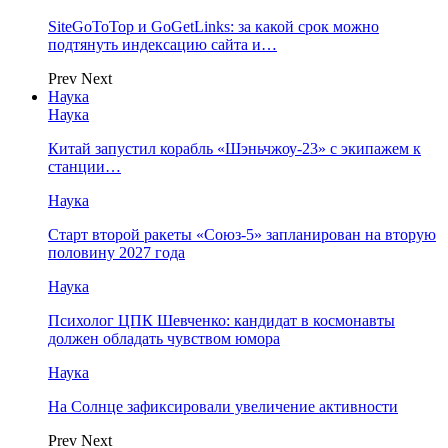
SiteGoToTop и GoGetLinks: за какой срок можно
подтянуть индексацию сайта и…
Prev
Next
Наука
Наука
Китай запустил корабль «Шэньчжоу-23» с экипажем к
станции…
Наука
Старт второй ракеты «Союз-5» запланирован на вторую
половину 2027 года
Наука
Психолог ЦПК Шевченко: кандидат в космонавты
должен обладать чувством юмора
Наука
На Солнце зафиксировали увеличение активности
Prev
Next