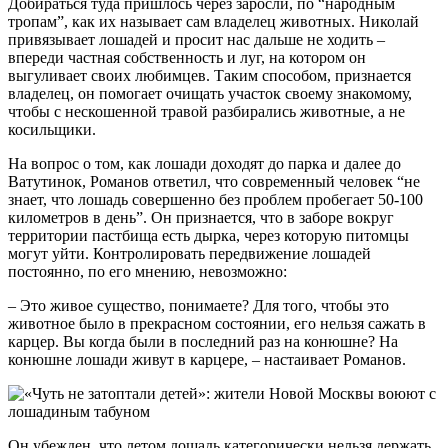
Добираться туда пришлось через заросли, по “народным
тропам”, как их называет сам владелец животных. Николай
привязывает лошадей и просит нас дальше не ходить –
впереди частная собственность и луг, на котором он
выгуливает своих любимцев. Таким способом, признается
владелец, он помогает очищать участок своему знакомому,
чтобы с нескошенной травой разбирались животные, а не
косильщики.
На вопрос о том, как лошади доходят до парка и далее до
Ватутинок, Романов ответил, что современный человек “не
знает, что лошадь совершенно без проблем пробегает 50-100
километров в день”. Он признается, что в заборе вокруг
территории пастбища есть дырка, через которую питомцы
могут уйти. Контролировать передвижение лошадей
постоянно, по его мнению, невозможно:
– Это живое существо, понимаете? Для того, чтобы это
животное было в прекрасном состоянии, его нельзя сажать в
карцер. Вы когда были в последний раз на конюшне? На
конюшне лошади живут в карцере, – настаивает Романов.
Он убежден, что летом лошадь категорически нельзя держать