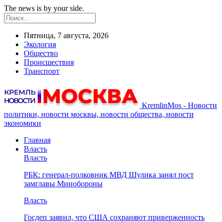
The news is by your side.
Пятница, 7 августа, 2026
Экология
Общество
Происшествия
Транспорт
KremlinMos - Новости
политики, новости москвы, новости общества, новости
экономики
Главная
Власть
Власть
РБК: генерал-полковник МВД Шулика занял пост
замглавы Минобороны
Власть
Госдеп заявил, что США сохраняют приверженность