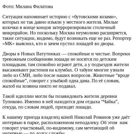
Фото: Милана Филатова
Ситуация напоминает историю с «бутовскими козами»,
которых не так давно изъяли у местного жителя. Милые
козочки в конце концов затерроризировали столичный
микрорайон. Но поскольку Москва неумолимо расширяется,
такие ситуации, видимо, будут возникать еще не раз. Репортер
«МК» выяснил, кто и зачем пустил лошадей во дворы.
Дворы в Новых Ватутинках — спокойные и чистые. Вопреки
тревожным сообщениям лошади не носятся по детским
площадкам, там спокойно играют дети, а у подъездов жители
высаживают растения на клумбах. О табуне многие узнали
либо из СМИ, либо после наших вопросов. Животные “вроде
спокойные”, говорит с улыбкой одна дама. По её словам,
жалоб на хозяина никто не подавал.
Такой идиллии могли бы позавидовать жители деревни
Тупиково. Именно в ней находится дом отдыха “Чайка”,
откуда, по словам людей, приходят лошади.
К нашему приезда владелец коней Николай Романов уже даёт
интервью в парке, расположенном неподалеку. Об этом нам
говорит участковый, по-видимому, сам мечтающий об
интервью — по долгу службы.