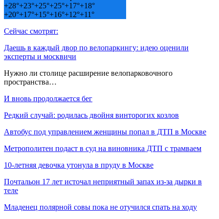
+
28°
+
23°
+
25°
+
25°
+
17°
+
18°
+
20°
+
17°
+
15°
+
16°
+
12°
+
11°
Сейчас смотрят:
Даешь в каждый двор по велопаркингу: идею оценили
эксперты и москвичи
Нужно ли столице расширение велопарковочного
пространства…
И вновь продолжается бег
Редкий случай: родилась двойня винторогих козлов
Автобус под управлением женщины попал в ДТП в Москве
Метрополитен подаст в суд на виновника ДТП с трамваем
10-летняя девочка утонула в пруду в Москве
Почтальон 17 лет источал неприятный запах из-за дырки в
теле
Младенец полярной совы пока не отучился спать на ходу