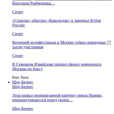
Виктория Рыбченкова…
Спорт
«Спартак» обыграл «Краснодар» и завоевал Кубок
России
Спорт
Весенний велофестиваль в Москве собрал рекордные 77
тысяч участников
Спорт
В Северном Измайлове прошел финал чемпионата
Москвы по боксу
Prev
Next
Шоу-Бизнес
Шоу-Бизнес
Лоза назвал неоправданной критику певца Shaman,
перекрестившегося перед своим…
Шоу-Бизнес