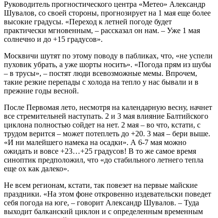
Руководитель прогностического центра «Метео» Александр
Шувалов, со своей стороны, прогнозирует на 1 мая еще более
высокие градусы. «Переход к летней погоде будет
практически мгновенным, – рассказал он нам. – Уже 1 мая
солнечно и до +15 градусов».
Москвичи шутят по этому поводу в пабликах, что, «не успели
пуховик убрать, а уже шорты носить». «Погода прям из шубы
– в трусы», – постят люди всевозможные мемы. Впрочем,
такие резкие перепады с холода на тепло у нас бывали и в
прежние годы весной.
После Первомая лето, несмотря на календарную весну, начнет
все стремительней наступать. 2 и 3 мая влияние Балтийского
циклона полностью сойдет на нет. 2 мая – во что, кстати, с
трудом верится – может потеплеть до +20. 3 мая – бери выше.
«И ни малейшего намека на осадки». А 6-7 мая можно
ожидать и вовсе +23…+25 градусов! В то же самое время
синоптик предположил, что «до стабильного летнего тепла
еще ох как далеко».
Не всем регионам, кстати, так повезет на первые майские
праздники. «На этом фоне откровенно издевательски поведет
себя погода на юге, – говорит Александр Шувалов. – Туда
выходит балканский циклон и с определенным временным