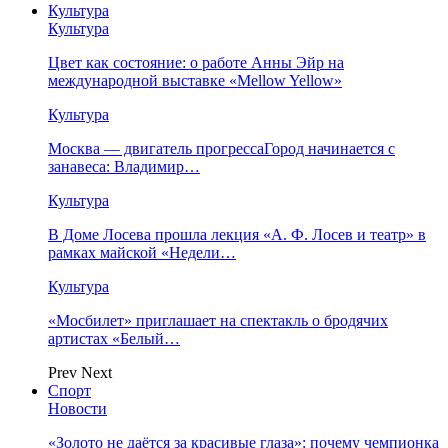
Культура
Культура
Цвет как состояние: о работе Анны Эйр на
международной выставке «Mellow Yellow»
Культура
Москва — двигатель прогрессаГород начинается с
занавеса: Владимир…
Культура
В Доме Лосева прошла лекция «А. Ф. Лосев и театр» в
рамках майской «Недели…
Культура
«Мосбилет» приглашает на спектакль о бродячих
артистах «Белый…
Prev
Next
Спорт
Новости
«Золото не даётся за красивые глаза»: почему чемпионка