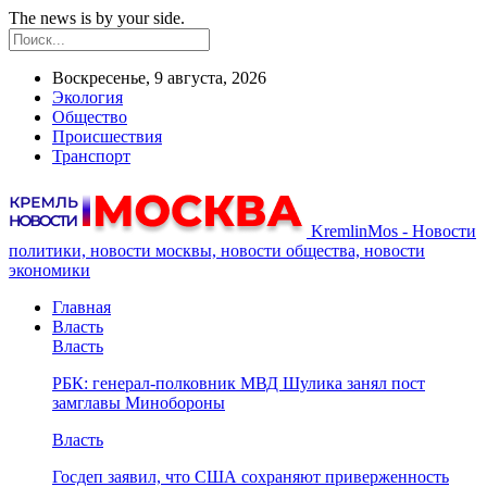
The news is by your side.
Воскресенье, 9 августа, 2026
Экология
Общество
Происшествия
Транспорт
KremlinMos - Новости
политики, новости москвы, новости общества, новости
экономики
Главная
Власть
Власть
РБК: генерал-полковник МВД Шулика занял пост
замглавы Минобороны
Власть
Госдеп заявил, что США сохраняют приверженность