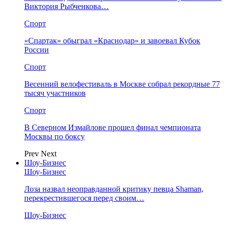
Виктория Рыбченкова…
Спорт
«Спартак» обыграл «Краснодар» и завоевал Кубок
России
Спорт
Весенний велофестиваль в Москве собрал рекордные 77
тысяч участников
Спорт
В Северном Измайлове прошел финал чемпионата
Москвы по боксу
Prev
Next
Шоу-Бизнес
Шоу-Бизнес
Лоза назвал неоправданной критику певца Shaman,
перекрестившегося перед своим…
Шоу-Бизнес