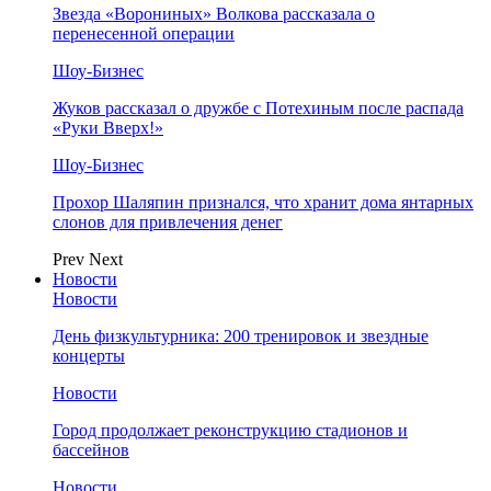
Звезда «Ворониных» Волкова рассказала о
перенесенной операции
Шоу-Бизнес
Жуков рассказал о дружбе с Потехиным после распада
«Руки Вверх!»
Шоу-Бизнес
Прохор Шаляпин признался, что хранит дома янтарных
слонов для привлечения денег
Prev
Next
Новости
Новости
День физкультурника: 200 тренировок и звездные
концерты
Новости
Город продолжает реконструкцию стадионов и
бассейнов
Новости