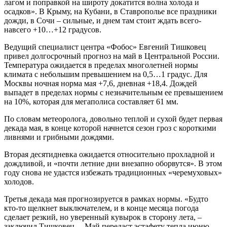
лагом и поправкой на широту докатится волна холода и
осадков». В Крыму, на Кубани, в Ставрополье все праздники
дожди, в Сочи – сильные, и днем там стоит ждать всего-
навсего +10…+12 градусов.
Ведущий специалист центра «Фобос» Евгений Тишковец
привел долгосрочный прогноз на май в Центральной России.
Температура ожидается в пределах многолетней нормы
климата с небольшим превышением на 0,5…1 градус. Для
Москвы ночная норма мая +7,6, дневная +18,4. Дождей
выпадет в пределах нормы с незначительным ее превышением
на 10%, которая для мегаполиса составляет 61 мм.
По словам метеоролога, довольно теплой и сухой будет первая
декада мая, в конце которой начнется сезон гроз с короткими
ливнями и грибными дождями.
Вторая десятидневка ожидается относительно прохладной и
дождливой, и «почти летние дни внезапно оборвутся». В этом
году снова не удастся избежать традиционных «черемуховых»
холодов.
Третья декада мая прогнозируется в рамках нормы. «Будто
кто-то щелкнет выключателем, и в конце месяца погода
сделает резкий, но уверенный кувырок в сторону лета, –
заключил Тишковец. – Май передаст эстафету тепла июню,