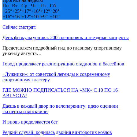
Прогноз на неделю
Пн
Вт
Ср
Чт
Пт
Сб
+
25°
+
25°
+
17°
+
16°
+
12°
+
20°
+
16°
+
16°
+
12°
+
10°
+
9°
+
10°
Сейчас смотрят:
День физкультурника: 200 тренировок и звездные концерты
Представляем подробный гид по главному спортивному
уикенду августа…
Город продолжает реконструкцию стадионов и бассейнов
«Лужники»: от советской легенды к современному
спортивному кластеру
ГДЕ МОЖНО ПОДПИСАТЬСЯ НА «МК» С 10 ПО 16
АВГУСТА!
Даешь в каждый двор по велопаркингу: идею оценили
эксперты и москвичи
И вновь продолжается бег
Редкий случай: родилась двойня винторогих козлов