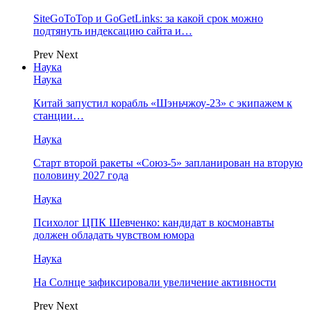
SiteGoToTop и GoGetLinks: за какой срок можно
подтянуть индексацию сайта и…
Prev
Next
Наука
Наука
Китай запустил корабль «Шэньчжоу-23» с экипажем к
станции…
Наука
Старт второй ракеты «Союз-5» запланирован на вторую
половину 2027 года
Наука
Психолог ЦПК Шевченко: кандидат в космонавты
должен обладать чувством юмора
Наука
На Солнце зафиксировали увеличение активности
Prev
Next