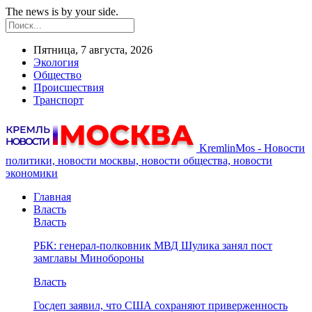
The news is by your side.
Пятница, 7 августа, 2026
Экология
Общество
Происшествия
Транспорт
KremlinMos - Новости
политики, новости москвы, новости общества, новости
экономики
Главная
Власть
Власть
РБК: генерал-полковник МВД Шулика занял пост
замглавы Минобороны
Власть
Госдеп заявил, что США сохраняют приверженность