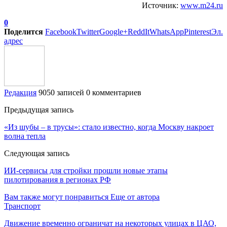
Источник:
www.m24.ru
0
Поделится
Facebook
Twitter
Google+
ReddIt
WhatsApp
Pinterest
Эл.
адрес
Редакция
9050 записей
0 комментариев
Предыдущая запись
«Из шубы – в трусы»: стало известно, когда Москву накроет
волна тепла
Следующая запись
ИИ-сервисы для стройки прошли новые этапы
пилотирования в регионах РФ
Вам также могут понравиться
Еще от автора
Транспорт
Движение временно ограничат на некоторых улицах в ЦАО,