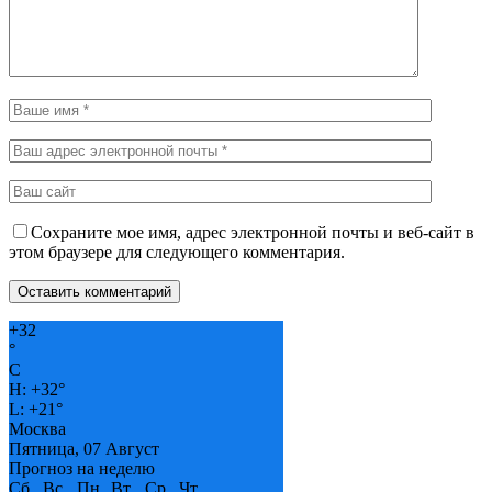
Сохраните мое имя, адрес электронной почты и веб-сайт в
этом браузере для следующего комментария.
+
32
°
C
H:
+
32°
L:
+
21°
Москва
Пятница, 07 Август
Прогноз на неделю
Сб
Вс
Пн
Вт
Ср
Чт