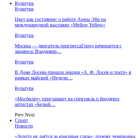
Культура
Культура
Цвет как состояние: о работе Анны Эйр на
международной выставке «Mellow Yellow»
Культура
Москва — двигатель прогрессаГород начинается с
занавеса: Владимир…
Культура
В Доме Лосева прошла лекция «А. Ф. Лосев и театр» в
рамках майской «Недели…
Культура
«Мосбилет» приглашает на спектакль о бродячих
артистах «Белый…
Prev
Next
Спорт
Новости
«Золото не даётся за красивые глаза»: почему чемпионка