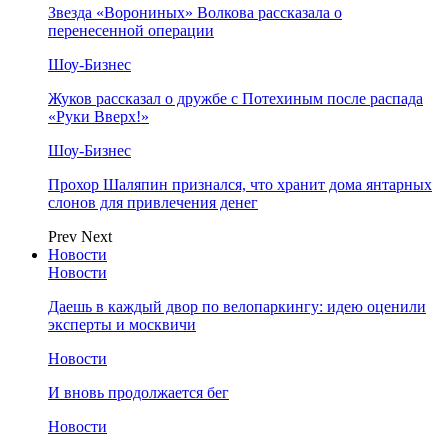
Звезда «Ворониных» Волкова рассказала о
перенесенной операции
Шоу-Бизнес
Жуков рассказал о дружбе с Потехиным после распада
«Руки Вверх!»
Шоу-Бизнес
Прохор Шаляпин признался, что хранит дома янтарных
слонов для привлечения денег
Prev
Next
Новости
Новости
Даешь в каждый двор по велопаркингу: идею оценили
эксперты и москвичи
Новости
И вновь продолжается бег
Новости