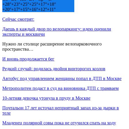
+
28°
+
23°
+
25°
+
25°
+
17°
+
18°
+
20°
+
17°
+
15°
+
16°
+
12°
+
11°
Сейчас смотрят:
Даешь в каждый двор по велопаркингу: идею оценили
эксперты и москвичи
Нужно ли столице расширение велопарковочного
пространства…
И вновь продолжается бег
Редкий случай: родилась двойня винторогих козлов
Автобус под управлением женщины попал в ДТП в Москве
Метрополитен подаст в суд на виновника ДТП с трамваем
10-летняя девочка утонула в пруду в Москве
Почтальон 17 лет источал неприятный запах из-за дырки в
теле
Младенец полярной совы пока не отучился спать на ходу