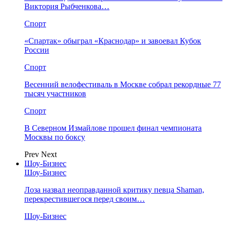
Виктория Рыбченкова…
Спорт
«Спартак» обыграл «Краснодар» и завоевал Кубок
России
Спорт
Весенний велофестиваль в Москве собрал рекордные 77
тысяч участников
Спорт
В Северном Измайлове прошел финал чемпионата
Москвы по боксу
Prev
Next
Шоу-Бизнес
Шоу-Бизнес
Лоза назвал неоправданной критику певца Shaman,
перекрестившегося перед своим…
Шоу-Бизнес