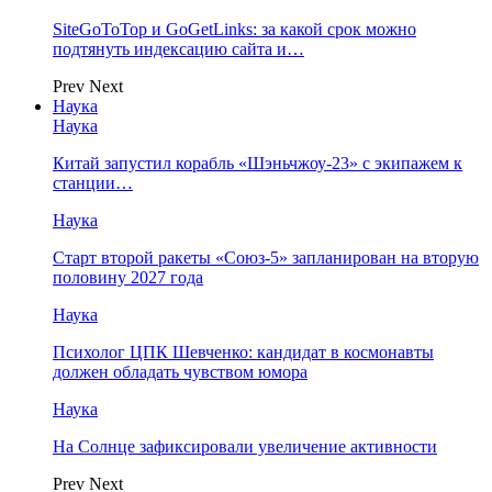
SiteGoToTop и GoGetLinks: за какой срок можно
подтянуть индексацию сайта и…
Prev
Next
Наука
Наука
Китай запустил корабль «Шэньчжоу-23» с экипажем к
станции…
Наука
Старт второй ракеты «Союз-5» запланирован на вторую
половину 2027 года
Наука
Психолог ЦПК Шевченко: кандидат в космонавты
должен обладать чувством юмора
Наука
На Солнце зафиксировали увеличение активности
Prev
Next